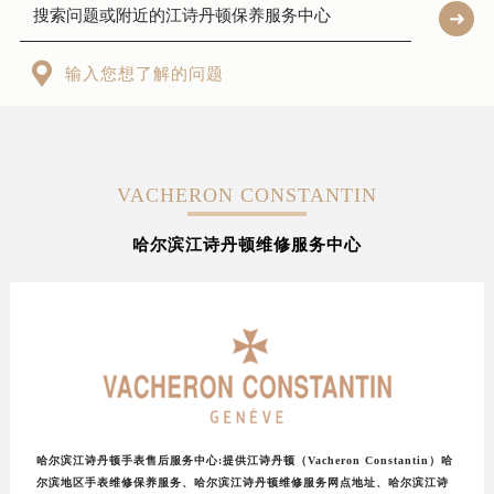
北京市东城区东长安街1号东方广场写字楼W3座6层602室（需提前预约）
天津市和平区赤峰道136号天津国际金融中心写字楼26层2603室（需提前预约）

上海市徐汇区虹桥路3号港汇中心写字楼2座37层3705室（需提前预约）
输入您想了解的问题
上海市黄浦区南京东路299号宏伊国际广场写字楼8层806室（需提前预约）
南京市秦淮区中山南路1号（新街口）南京中心写字楼22层C1-1室（需提前预约）
常州市新北区龙锦路1590号现代传媒中心写字楼5号楼10层1008室（需提前预约）
徐州市鼓楼区淮海东路29号苏宁广场IFC国际金融中心写字楼35层3508室（需提前预约）
VACHERON CONSTANTIN
扬州市邗江区国展路29号星耀天地写字楼1号楼18层1803室（需提前预约）
哈尔滨江诗丹顿维修服务中心
盐城市盐都区世纪大道5号盐城金融城写字楼1号楼16层1604室（需提前预约）
泰州市海陵区永定东路399号置地商务中心东塔写字楼（华润万象城）17层1706室（需提前预约）
宁波市江北区大闸南路500号来福士广场办公楼20层2009室（需提前预约）
杭州市上城区钱江路1366号华润大厦写字楼A座5层503-5室（需提前预约）
金华市金东区东市南街777号金华万达广场写字楼4号楼22层2209室（需提前预约）
绍兴市越城区胜利东路379号世茂天际中心写字楼8层805室（需提前预约）
嘉兴市南湖区广益路705号嘉兴世界贸易中心写字楼A座13层1304室（需提前预约）
哈尔滨江诗丹顿手表售后服务中心:提供江诗丹顿（Vacheron Constantin）哈
南昌市红谷滩新区红谷中大道998号绿地双子塔（中央广场）A1座办公楼14层07室（需提前预约）
尔滨地区手表维修保养服务、哈尔滨江诗丹顿维修服务网点地址、哈尔滨江诗