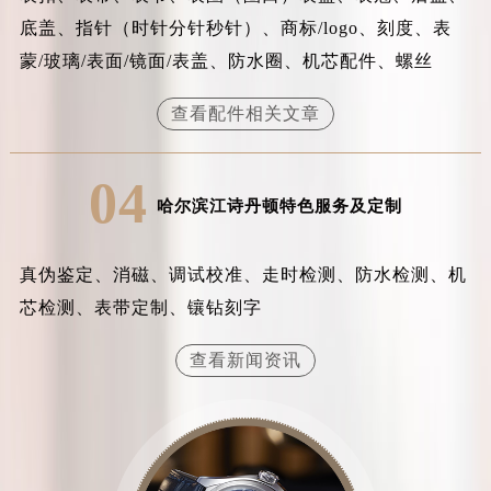
内蒙古自治区赤峰市红山区哈达街江诗丹顿售后服务中心（需提前预约）
底盖、指针（时针分针秒针）、商标/logo、刻度、表
内蒙古自治区鄂尔多斯市东胜区伊金霍洛街江诗丹顿售后服务中心（需提前预约）
蒙/玻璃/表面/镜面/表盖、防水圈、机芯配件、螺丝
内蒙古自治区呼伦贝尔市海拉尔区中央街江诗丹顿售后服务中心（需提前预约）
内蒙古自治区通辽市科尔沁区明仁大街江诗丹顿售后服务中心（需提前预约）
查看配件相关文章
内蒙古自治区乌海市海勃湾区人民南路江诗丹顿售后服务中心（需提前预约）
内蒙古自治区乌兰察布市集宁区恩和大街江诗丹顿售后服务中心（需提前预约）
04
内蒙古自治区锡林郭勒盟市锡林浩特市光明街与额尔敦路交叉口江诗丹顿售后服务中心（需提前预约）
哈尔滨江诗丹顿特色服务及定制
内蒙古自治区兴安盟市乌兰浩特市兴安大街江诗丹顿售后服务中心（需提前预约）
山西省大同市平城区迎宾街江诗丹顿售后服务中心（需提前预约）
真伪鉴定、消磁、调试校准、走时检测、防水检测、机
山西省晋城市城区黄华街江诗丹顿售后服务中心（需提前预约）
芯检测、表带定制、镶钻刻字
山西省晋中市榆次区顺城街江诗丹顿售后服务中心（需提前预约）
山西省临汾市尧都区解放路江诗丹顿售后服务中心（需提前预约）
查看新闻资讯
山西省吕梁市离石区永宁中路与建设街交叉口江诗丹顿售后服务中心（需提前预约）
山西省朔州市朔城区怡西路与鄯阳西街交汇处江诗丹顿售后服务中心（需提前预约）
山西省忻州市忻府区和平东街与七一南路交叉口江诗丹顿售后服务中心（需提前预约）
山西省阳泉市郊区平阳东街与新城大道交叉口江诗丹顿售后服务中心（需提前预约）