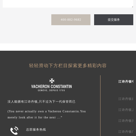
陕西省汉中市汉台区北大街江诗丹顿售后服务中心（需提前预约）
陕西省商洛市商州区州城街江诗丹顿售后服务中心（需提前预约）
陕西省铜川市王益区红旗街江诗丹顿售后服务中心（需提前预约）
400-882-9682
提交服务
陕西省渭南市临渭区东风大街江诗丹顿售后服务中心（需提前预约）
陕西省咸阳市秦都区沣西新城统一西路与白马河路交汇处江诗丹顿售后服务中心（需提前预约）
陕西省延安市宝塔区中心街江诗丹顿售后服务中心（需提前预约）
陕西省榆林市榆阳区长兴路江诗丹顿售后服务中心（需提前预约）
新疆维吾尔自治区阿克苏市东大街江诗丹顿售后服务中心（需提前预约）
轻轻滑动下方栏目探索更多精彩内容
新疆维吾尔自治区阿拉尔市胜利大道江诗丹顿售后服务中心（需提前预约）
新疆维吾尔自治区阿拉山口市友好路江诗丹顿售后服务中心（需提前预约）
江诗丹顿中
新疆维吾尔自治区阿勒泰市解放路江诗丹顿售后服务中心（需提前预约）
新疆维吾尔自治区阿图什市光明路江诗丹顿售后服务中心（需提前预约）
江诗丹顿北
没人能拥有江诗丹顿,只不过为下一代保管而已
新疆维吾尔自治区白杨市军垦路江诗丹顿售后服务中心（需提前预约）
江诗丹顿上
(You never actually own a Vacheron Constantin.You
新疆维吾尔自治区北屯市团结路江诗丹顿售后服务中心（需提前预约）
merely look after it for the next ...”
新疆维吾尔自治区博乐市博乐市北京路江诗丹顿售后服务中心（需提前预约）
江诗丹顿天

新疆维吾尔自治区昌吉市延安北路江诗丹顿售后服务中心（需提前预约）
总部服务热线
江诗丹顿广