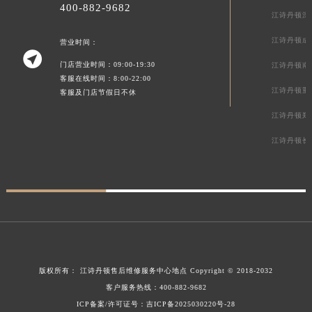
新疆维吾尔自治区阜康市博峰路江诗丹顿售后服务中心（需提前预约）
400-882-9682
江诗丹顿深
新疆维吾尔自治区哈密市伊州区建国北路江诗丹顿售后服务中心（需提前预约）
江诗丹顿成
新疆维吾尔自治区和田市和田市北京西路江诗丹顿售后服务中心（需提前预约）
营业时间：

新疆维吾尔自治区胡杨河市胡杨河市胡杨路江诗丹顿售后服务中心（需提前预约）
门店营业时间：09:00-19:30
江诗丹顿南
客服在线时间：8:00-22:00
新疆维吾尔自治区霍尔果斯市亚欧北路江诗丹顿售后服务中心（需提前预约）
江诗丹顿重
客服及门店节假日不休
新疆维吾尔自治区喀什市解放北路江诗丹顿售后服务中心（需提前预约）
江诗丹顿郑
新疆维吾尔自治区可克达拉市幸福路江诗丹顿售后服务中心（需提前预约）
新疆维吾尔自治区克拉玛依市克拉玛依区友谊路江诗丹顿售后服务中心（需提前预约）
江诗丹顿长
新疆维吾尔自治区库车市库车市文化东路江诗丹顿售后服务中心（需提前预约）
新疆维吾尔自治区库尔勒市库尔勒市人民东路江诗丹顿售后服务中心（需提前预约）
新疆维吾尔自治区奎屯市团结西街江诗丹顿售后服务中心（需提前预约）
新疆维吾尔自治区昆玉市昆泉街江诗丹顿售后服务中心（需提前预约）
新疆维吾尔自治区沙湾市三道河子镇世纪大道南路江诗丹顿售后服务中心（需提前预约）
新疆维吾尔自治区石河子市北二路江诗丹顿售后服务中心（需提前预约）
版权所有：
江诗丹顿售后维修服务中心地点
Copyright © 2018-2032
新疆维吾尔自治区双河市光明路江诗丹顿售后服务中心（需提前预约）
客户服务热线：
400-882-9682
新疆维吾尔自治区塔城市塔城地区闻琴路江诗丹顿售后服务中心（需提前预约）
ICP备案/许可证号：吉ICP备2025030220号-28