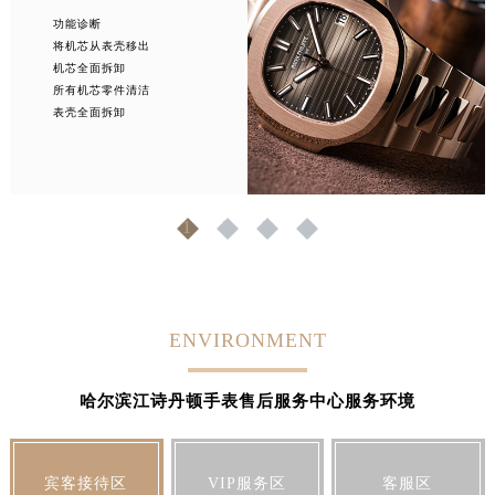
安徽省铜陵市铜官区石城大道江诗丹顿售后服务中心（需提前预约）
功能诊断
安徽省芜湖市镜湖区中山路步行街江诗丹顿售后服务中心（需提前预约）
将机芯从表壳移出
安徽省宣城市宣州区叠嶂西路江诗丹顿售后服务中心（需提前预约）
机芯全面拆卸
所有机芯零件清洁
福建省龙岩市新罗区九一南路江诗丹顿售后服务中心（需提前预约）
表壳全面拆卸
福建省南平市建阳区人民西路江诗丹顿售后服务中心（需提前预约）
福建省宁德市蕉城区天湖东路江诗丹顿售后服务中心（需提前预约）
福建省莆田市城厢区霞林街道荔华东大道江诗丹顿售后服务中心（需提前预约）
福建省三明市三元区东乾二路江诗丹顿售后服务中心（需提前预约）
1
2
3
4
福建省漳州市龙文区步港路江诗丹顿售后服务中心（需提前预约）
江苏省常州市新北区龙锦路1590号现代传媒中心5号楼10层1008室江诗丹顿售后服务中心（需提前预约）
江苏省淮安市清江浦区淮海北路江诗丹顿售后服务中心（需提前预约）
ENVIRONMENT
江苏省连云港市海州区通灌北路江诗丹顿售后服务中心（需提前预约）
江苏省南京市秦淮区中山南路1号南京中心22层22-C1-C3室江诗丹顿售后服务中心（需提前预约）
哈尔滨江诗丹顿手表售后服务中心服务环境
江苏省宿迁市宿城区西湖路江诗丹顿售后服务中心（需提前预约）
江苏省泰州市海陵区永定东路399号置地商务中心东塔（华润万象城）17层1706室江诗丹顿售后服务中心（需提前预约）
江苏省徐州市鼓楼区淮海东路29号苏宁广场IFC国际金融中心35层3508室江诗丹顿售后服务中心（需提前预约）
宾客接待区
VIP服务区
客服区