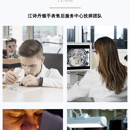
TEAM
山东省济南市历下区经十路11111号华润中心写字楼（万象城）15层1508室江诗丹顿售后服务中心（需提前预约）
山东省济宁市任城区太白楼路江诗丹顿售后服务中心（需提前预约）
江诗丹顿手表售后服务中心技师团队
山东省莱芜市文化南路8号银座商城名表维修一楼名表维修江诗丹顿售后服务中心（需提前预约）
山东省临沂市兰山区解放路江诗丹顿售后服务中心（需提前预约）
山东省日照市东港区烟台路江诗丹顿售后服务中心（需提前预约）
山东省泰安市泰山区财源街道泰山大街江诗丹顿售后服务中心（需提前预约）
山东省威海市环翠区新威海路89号振华商厦一楼名表维修江诗丹顿售后服务中心（需提前预约）
山东省潍坊市奎文区东风东街江诗丹顿售后服务中心（需提前预约）
山东省枣庄市滕州市北辛路与善国路交叉口江诗丹顿售后服务中心（需提前预约）
山东省淄博市张店区金晶大道江诗丹顿售后服务中心（需提前预约）
上海市黄浦区南京东路299号宏伊国际广场写字楼8层806室江诗丹顿售后服务中心（需提前预约）
上海市徐汇区虹桥路3号港汇中心2座37层3705室江诗丹顿售后服务中心（需提前预约）
浙江省杭州市上城区钱江路1366号华润大厦A座5层503-5室江诗丹顿售后服务中心（需提前预约）
浙江省湖州市吴兴区劳动路江诗丹顿售后服务中心（需提前预约）
浙江省嘉兴市南湖区广益路705号嘉兴世界贸易中心A座13层1304室江诗丹顿售后服务中心（需提前预约）
凯罗尔·切尔西
达芙妮·克劳迪娅
浙江省金华市金东区东市南街777号金华万达广场4号楼22楼2209室江诗丹顿售后服务中心（需提前预约）
资深江诗丹顿技师
资深江诗丹顿技师
是江诗丹顿手表售后服务中心
是江诗丹顿手表售后服务中心