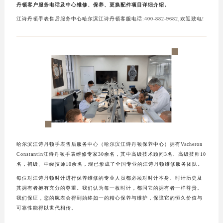
济南市历下区经十路11111号华润中心写字楼（万象城）15层1508室（需提前预约）
丹顿客户服务电话及中心维修、保养、更换配件项目详细介绍。
广州市天河区天河路230号万菱汇国际中心写字楼A塔7层704室（需提前预约）
江诗丹顿手表售后服务中心哈尔滨江诗丹顿客服电话:400-882-9682,欢迎致电!
广州市越秀区环市东路371-375号世界贸易中心大厦南塔写字楼15层07室（需提前预约）
深圳市罗湖区深南东路5001号华润大厦写字楼17层1701室（需提前预约）
惠州市惠城区江北文昌一路7号华贸大厦写字楼1座30层05室（需提前预约）
厦门市思明区湖滨东路95号华润大厦写字楼B座11层1104室（需提前预约）
福州市鼓楼区五四路128-1号恒力城写字楼15层03室（需提前预约）
成都市锦江区人民东路6号SAC东原中心写字楼24层2406B室（需提前预约）
重庆市江北区观音桥步行街2号融恒时代广场写字楼9层902室（需提前预约）
长沙市芙蓉区定王台街道建湘路393号世茂环球金融中心写字楼（芙蓉广场）10层13室（需提前预约）
郑州市二七区铭功路10号华润大厦写字楼29层2905室（需提前预约）
哈尔滨江诗丹顿手表售后服务中心（哈尔滨江诗丹顿保养中心）拥有Vacheron
Constantin江诗丹顿手表维修专家30余名，其中高级技术顾问3名、高级技师10
太原市迎泽区解放路15号亨得利名表服务中心（品牌授权店）3层整层（需提前预约）
名，初级、中级技师10余名，现已形成了全国专业的江诗丹顿维修服务团队。
沈阳市沈河区中街路137号亨得利名表服务中心（品牌授权店）1层整层（需提前预约）
每位对江诗丹顿时计进行保养维修的专业人员都必须对时计本身、时计历史及
沈阳市沈河区中街路83号亨得利名表服务中心（品牌授权店）1层整层（需提前预约）
其拥有者抱有充分的尊重。我们认为每一枚时计，都同它的拥有者一样尊贵。
乌鲁木齐市天山区红山路26号时代广场（CCMALL）C座17层17-B（需提前预约）
我们保证，您的腕表会得到始终如一的精心保养与维护，保障它的恒久价值与
可靠性能得以世代相传。
温州市鹿城区锦绣路1067号置信广场10层1015室（需提前预约）