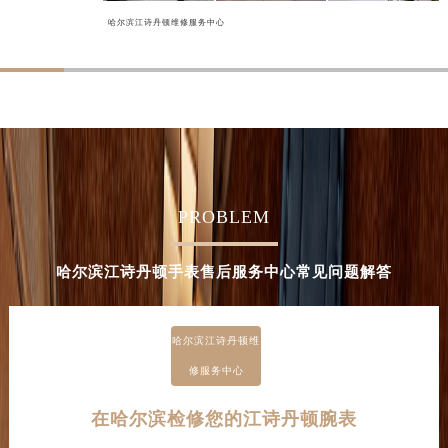
河南省南阳市宛城区范蠡东路与南都路交叉口江诗丹顿售后服务中心（需提前预约）
哈尔滨江诗丹顿维修服务中心
河南省平顶山市卫东区建设路江诗丹顿售后服务中心（需提前预约）
河南省濮阳市大华龙区开州路绿城路交叉口江诗丹顿售后服务中心（需提前预约）
河南省三门峡市湖滨区和平路江诗丹顿售后服务中心（需提前预约）
河南省商丘市梁园区神火大道江诗丹顿售后服务中心（需提前预约）
河南省新乡市红旗区人民路江诗丹顿售后服务中心（需提前预约）
河南省信阳市浉河区东方红大道江诗丹顿售后服务中心（需提前预约）
河南省许昌市魏都区建安大道与八龙路交叉口江诗丹顿售后服务中心（需提前预约）
PROBLEM
河南省郑州市二七区民主路10号华润大厦29层2905室江诗丹顿售后服务中心（需提前预约）
河南省周口市川汇区七一路江诗丹顿售后服务中心（需提前预约）
哈尔滨江诗丹顿手表售后服务中心常见问题解答
河南省驻马店市驿城区乐山大道与置地大道交叉口江诗丹顿售后服务中心（需提前预约）
湖北省鄂州市鄂城区文星大道江诗丹顿售后服务中心（需提前预约）
湖北省黄冈市黄州区赤壁大道江诗丹顿售后服务中心（需提前预约）
哈尔滨江诗丹顿维
湖北省黄石市黄石港区武汉路江诗丹顿售后服务中心（需提前预约）
修服务中心
湖北省荆门市东宝中天街步行街江诗丹顿售后服务中心（需提前预约）
在哈尔滨检修您的江诗丹顿腕表
湖北省荆州市荆州区荆中路江诗丹顿售后服务中心（需提前预约）