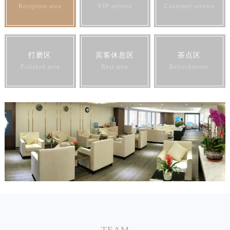
江苏省盐城市盐都区世纪大道5号盐城金融城写字楼1号楼16层1604室江诗丹顿售后服务中心（需提前预约）
Reception area
VIP service
Customer service
江苏省扬州市邗江区国展路29号星耀天地写字楼1号楼18层1803室江诗丹顿售后服务中心（需提前预约）
江苏省镇江市京口区中山东路江诗丹顿售后服务中心（需提前预约）
江西省抚州市临川区赣东大道江诗丹顿售后服务中心（需提前预约）
打磨区
宾客休息区
茶点区
江西省赣州市章贡区文清路江诗丹顿售后服务中心（需提前预约）
Polished area
Rest area
Refreshments
江西省吉安市吉州区井冈山大道江诗丹顿售后服务中心（需提前预约）
江西省景德镇市珠山区珠山中路江诗丹顿售后服务中心（需提前预约）
江西省九江市浔阳区浔阳路江诗丹顿售后服务中心（需提前预约）
江西省南昌市红谷滩新区红谷中大道998号绿地双子塔（中央广场）A1座办公楼14层1407室江诗丹顿售后服务中心（需提前预约）
江西省萍乡市安源区萍安北大道与康庄路交叉口江诗丹顿售后服务中心（需提前预约）
江西省上饶市信州区滨江西路江诗丹顿售后服务中心（需提前预约）
江西省新余市渝水区北湖西路江诗丹顿售后服务中心（需提前预约）
江西省宜春市袁州区中山中路江诗丹顿售后服务中心（需提前预约）
江西省鹰潭市月湖区胜利东路江诗丹顿售后服务中心（需提前预约）
山东省德州市德城区东风中路江诗丹顿售后服务中心（需提前预约）
山东省东营市东营区济南路江诗丹顿售后服务中心（需提前预约）