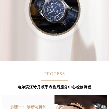
山西省运城市盐湖区河东街江诗丹顿售后服务中心（需提前预约）
山西省长治市潞州区英雄中路江诗丹顿售后服务中心（需提前预约）
山西省太原市迎泽区迎泽街道解放路15号亨得利名表维修授权店3楼江诗丹顿售后服务中心（需提前预约）
天津市和平区赤峰道136号天津国际金融中心26层2603室江诗丹顿售后服务中心（需提前预约）
安徽省安庆市迎江区人民路江诗丹顿售后服务中心（需提前预约）
安徽省蚌埠市蚌山区淮河路江诗丹顿售后服务中心（需提前预约）
安徽省亳州市谯城区魏武大道江诗丹顿售后服务中心（需提前预约）
安徽省池州市贵池区长江路江诗丹顿售后服务中心（需提前预约）
安徽省滁州市琅琊区南谯北路江诗丹顿售后服务中心（需提前预约）
安徽省阜阳市颍州区颍州北路江诗丹顿售后服务中心（需提前预约）
安徽省淮北市相山区淮海路江诗丹顿售后服务中心（需提前预约）
PROCESS
安徽省淮南市田家庵区国庆中路江诗丹顿售后服务中心（需提前预约）
安徽省黄山市屯溪区黄山西路江诗丹顿售后服务中心（需提前预约）
哈尔滨江诗丹顿手表售后服务中心检修流程
安徽省六安市金安区解放中路江诗丹顿售后服务中心（需提前预约）
安徽省马鞍山市雨山区湖南西路江诗丹顿售后服务中心（需提前预约）
安徽省宿州市埇桥区人民中路江诗丹顿售后服务中心（需提前预约）
步骤一： 诊断与拆卸