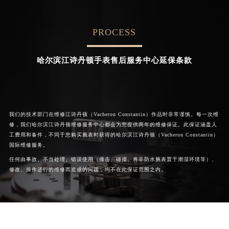
广西壮族自治区百色市右江区中山二路江诗丹顿售后服务中心（需提前预约）
Chengdu Vacheron Constantin
Beijing Vacheron Constantin
Maintain center
Maintain center
广西壮族自治区北海市海城区北京路江诗丹顿售后服务中心（需提前预约）
PROCESS
广西壮族自治区崇左市江州区石景林街道友谊大道与丽川路交汇处江诗丹顿售后服务中心（需提前预约）
广西壮族自治区防城港市港口区金花茶大道江诗丹顿售后服务中心（需提前预约）

成都江诗丹顿维修
北京江诗丹顿手表售后服务中

心
哈尔滨江诗丹顿手表售后服务中心延保条款
广西壮族自治区贵港市港北区港城街道布山大道与仙衣路交叉口江诗丹顿售后服务中心（需提前预约）
广西壮族自治区桂林市秀峰区红岭路江诗丹顿售后服务中心（需提前预约）
广西壮族自治区河池市金城江区金城江街道朝阳路江诗丹顿售后服务中心（需提前预约）
广西壮族自治区贺州市八步区城东街道灵峰南路江诗丹顿售后服务中心（需提前预约）
我们的技术部门在维修江诗丹顿（Vacheron Constantin）作品时非常谨慎。每一次维
广西壮族自治区来宾市兴宾区桂中大道江诗丹顿售后服务中心（需提前预约）
修，我们哈尔滨江诗丹顿维修服务中心都会为您提供两年的维修保证。此保证涵盖人
广西壮族自治区柳州市城中区中山中路江诗丹顿售后服务中心（需提前预约）
工费用和备件，不同于您购买腕表时获得的哈尔滨江诗丹顿（Vacheron Constantin）
国际维修服务。
广西壮族自治区钦州市钦南区金海湾东大街江诗丹顿售后服务中心（需提前预约）
任何由事故、不当处理、错误使用（撞击、碰撞、将非防水腕表置于潮湿环境等）、
广西壮族自治区梧州市万秀区龙湖镇高旺路江诗丹顿售后服务中心（需提前预约）
修改、操作进行的维修而造成的问题，均不在此保证范围之内。
广西壮族自治区玉林市玉州区金玉路江诗丹顿售后服务中心（需提前预约）
海南省儋州市儋州市那大镇兰洋北路江诗丹顿售后服务中心（需提前预约）
海南省东方市八所镇解放西路江诗丹顿售后服务中心（需提前预约）
海南省琼海市嘉积镇东风路江诗丹顿售后服务中心（需提前预约）