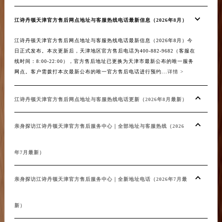
湖北省十堰市茅箭区人民北路江诗丹顿售后服务中心（需提前预约）
湖北省随州市曾都区青年路江诗丹顿售后服务中心（需提前预约）
江诗丹顿天津官方售后网点地址与客服热线电话最新信息（2026年8月）
湖北省咸宁市咸安区长安大道江诗丹顿售后服务中心（需提前预约）
江诗丹顿天津官方售后网点地址与客服热线电话最新信息（2026年8月）今
湖北省襄阳市樊城区长虹路与人民路交叉口江诗丹顿售后服务中心（需提前预约）
日正式发布。本次更新后，天津地区官方售后电话为400-882-9682（客服在
湖北省孝感市孝南区复兴大道江诗丹顿售后服务中心（需提前预约）
线时间：8:00-22:00），官方售后地址已更换为天津市最新公布的唯一服务
湖北省宜昌市西陵区夷陵大道与港窑路江诗丹顿售后服务中心（需提前预约）
网点。客户需拨打本次最新公布的唯一官方售后电话进行预约...
详情 >
湖南省常德市武陵区人民路江诗丹顿售后服务中心（需提前预约）
湖南省郴州市北湖区国庆北路江诗丹顿售后服务中心（需提前预约）
江诗丹顿天津官方售后网点地址与客服热线电话更新（2026年8月最新）
湖南省衡阳市雁峰区解放路江诗丹顿售后服务中心（需提前预约）
亲身探访江诗丹顿天津官方售后服务中心｜全部地址与客服热线（2026
湖南省怀化市鹤城区迎丰中路江诗丹顿售后服务中心（需提前预约）
湖南省娄底市娄星区长青街江诗丹顿售后服务中心（需提前预约）
年7月最新）
湖南省邵阳市双清区东风路江诗丹顿售后服务中心（需提前预约）
湖南省湘潭市雨湖区莲城大道江诗丹顿售后服务中心（需提前预约）
亲身探访江诗丹顿天津官方售后服务中心｜全新地址电话（2026年7月最
湖南省益阳市赫山区桃花仑路江诗丹顿售后服务中心（需提前预约）
湖南省永州市冷水滩区永州大道与中兴路交叉口江诗丹顿售后服务中心（需提前预约）
新）
湖南省岳阳市岳阳楼区东茅岭路江诗丹顿售后服务中心（需提前预约）