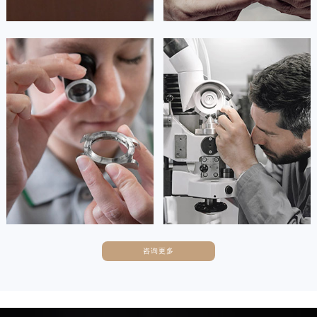
广东省广州市越秀区环市东路371-375号世界贸易中心大厦南塔15层1507室江诗丹顿售后服务中心（需提前预约）
广东省河源市源城区越王大道江诗丹顿售后服务中心（需提前预约）
广东省惠州市惠城区江北文昌一路7号华贸大厦1座30层3005室江诗丹顿售后服务中心（需提前预约）
安尼塔·阿普里尔
贝亚特·布兰奇
广东省江门市蓬江区广场西路江诗丹顿售后服务中心（需提前预约）
资深江诗丹顿技师
资深江诗丹顿技师
广东省揭阳市榕城进贤门步行街江诗丹顿售后服务中心（需提前预约）
是江诗丹顿手表售后服务中心
是江诗丹顿手表售后服务中心
(江诗丹顿保养中心)
(江诗丹顿保养中心)
广东省茂名市电白区水东街道迎宾大道江诗丹顿售后服务中心（需提前预约）
的高级技师之一
的高级技师之一
Tianjin Vacheron Constantin
Nanjing Vacheron Constantin
广东省梅州市梅江区金燕大道江诗丹顿售后服务中心（需提前预约）
Maintain center
Maintain center
广东省清远市清城区湖西路江诗丹顿售后服务中心（需提前预约）
广东省汕头市龙湖区长平路江诗丹顿售后服务中心（需提前预约）
广东省汕尾市城区香洲街道园林社区翠园街江诗丹顿售后服务中心（需提前预约）


天津江诗丹顿维修
上海江诗丹顿维修
广东省韶关市武江区芙蓉新区与老城中心交汇处江诗丹顿售后服务中心（需提前预约）
广东省深圳市罗湖区深南东路5001号华润大厦17层1701室江诗丹顿售后服务中心（需提前预约）
广东省阳江市江城区东风一路江诗丹顿售后服务中心（需提前预约）
咨询更多
卡罗琳·卡桑德拉
辛迪·克莱门特
广东省云浮市云城区金山路江诗丹顿售后服务中心（需提前预约）
资深江诗丹顿技师
资深江诗丹顿技师
广东省湛江市赤坎区观海北路江诗丹顿售后服务中心（需提前预约）
是江诗丹顿手表售后服务中心
是江诗丹顿手表售后服务中心
广东省肇庆市端州区信安大道与砚都大道交汇处江诗丹顿售后服务中心（需提前预约）
(江诗丹顿保养中心)
(江诗丹顿保养中心)
的高级技师之一
的高级技师之一