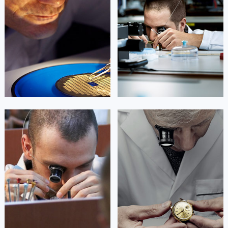
浙江省丽水市莲都区解放街江诗丹顿售后服务中心（需提前预约）
(江诗丹顿保养中心)
(江诗丹顿保养中心)
的高级技师之一
的高级技师之一
浙江省宁波市江北区大闸南路500号来福士广场办公楼20层2009室江诗丹顿售后服务中心（需提前预约）
Beijing Vacheron Constantin
Shanghai Vacheron Constantin
Maintain center
Maintain center
浙江省衢州市柯城区上街江诗丹顿售后服务中心（需提前预约）
浙江省绍兴市越城区胜利东路379号世茂天际中心写字楼8层805室江诗丹顿售后服务中心（需提前预约）
浙江省舟山市定海区解放东路江诗丹顿售后服务中心（需提前预约）


北京江诗丹顿维修
上海江诗丹顿维修
澳门特别行政区大堂区议事亭前地（新马路）江诗丹顿售后服务中心（需提前预约）
澳门特别行政区风顺堂区南湾大马路江诗丹顿售后服务中心（需提前预约）
澳门特别行政区花地玛堂区关闸广场江诗丹顿售后服务中心（需提前预约）
澳门特别行政区花王堂区大三巴商圈江诗丹顿售后服务中心（需提前预约）
艾德琳·亚历桑德拉
艾莉森·安吉莉亚
澳门特别行政区嘉模堂区官也街江诗丹顿售后服务中心（需提前预约）
资深江诗丹顿技师
资深江诗丹顿技师
是江诗丹顿手表售后服务中心
是江诗丹顿手表售后服务中心
澳门省路氹城市金光大道江诗丹顿售后服务中心（需提前预约）
(江诗丹顿保养中心)
(江诗丹顿保养中心)
澳门特别行政区望德堂区塔石广场江诗丹顿售后服务中心（需提前预约）
的高级技师之一
的高级技师之一
Guangzhou Vacheron Constantin
Shenzhen Vacheron Constantin
福建省福州市鼓楼区五四路128-1号恒力城写字楼15层03室江诗丹顿售后服务中心（需提前预约）
Maintain center
Maintain center
福建省厦门市思明区湖滨东路95号万象城华润大厦B座11层1104室江诗丹顿售后服务中心（需提前预约）
广东省潮州市潮安区新风路与潮汕路交汇处江诗丹顿售后服务中心（需提前预约）


广州江诗丹顿维修
深圳江诗丹顿维修
广东省广州市天河区天河路230号万菱汇国际中心A塔7层704室江诗丹顿售后服务中心（需提前预约）