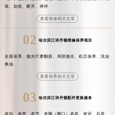
辽宁省抚顺市新抚区东一路江诗丹顿售后服务中心（需提前预约）
痕、划痕、断开、摔停
辽宁省阜新市海州区解放大街江诗丹顿售后服务中心（需提前预约）
辽宁省葫芦岛市连山区中央路江诗丹顿售后服务中心（需提前预约）
查看维修相关文章
辽宁省锦州市古塔区中央大街江诗丹顿售后服务中心（需提前预约）
辽宁省辽阳市白塔区新运大街江诗丹顿售后服务中心（需提前预约）
02
辽宁省盘锦市兴隆台区石油大街江诗丹顿售后服务中心（需提前预约）
哈尔滨江诗丹顿维修保养项目
辽宁省铁岭市银州区南马路江诗丹顿售后服务中心（需提前预约）
辽宁省营口市站前区市府路与渤海大街交叉口江诗丹顿售后服务中心（需提前预约）
全面保养、抛光打磨翻新、局部抛光、机芯保养、洗油
辽宁省沈阳市沈河区中街路137号亨得利名表维修授权店1楼江诗丹顿售后服务中心（需提前预约）
换油
辽宁省沈阳市沈河区中街路83号亨得利名表维修授权店1楼江诗丹顿售后服务中心（需提前预约）
北京市朝阳区建国门外大街甲6号华熙国际中心D座11层1102室江诗丹顿售后服务中心（北京总部）（需提前预约）
查看保养相关文章
北京市东城区东长安街1号王府井东方广场W3座6层602室江诗丹顿售后服务中心（需提前预约）
河北省保定市竞秀区朝阳北大街北国先天下江诗丹顿售后服务中心（需提前预约）
03
内蒙古自治区阿拉善盟市左旗土尔扈特大街江诗丹顿售后服务中心（需提前预约）
哈尔滨江诗丹顿配件更换服务
内蒙古自治区巴彦淖尔市临河区新华街江诗丹顿售后服务中心（需提前预约）
内蒙古自治区包头市青山区幸福路甲3号王府井百货名表维修江诗丹顿售后服务中心（需提前预约）
表扣、表带、表节、表圈（圈口）表盘、表冠、后盖、