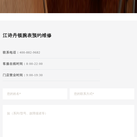
甘肃省张掖市甘州区民乐北路江诗丹顿售后服务中心（需提前预约）
宁夏回族自治区固原市原州区文化街江诗丹顿售后服务中心（需提前预约）
宁夏回族自治区石嘴山市大武口区贺兰山路江诗丹顿售后服务中心（需提前预约）
宁夏回族自治区吴忠市利通区开元大道江诗丹顿售后服务中心（需提前预约）
江诗丹顿腕表预约维修
宁夏回族自治区银川市兴庆区新华东路97号新百中心C馆一层C1-18号商铺江诗丹顿售后服务中心（需提前预约）
宁夏回族自治区中卫市沙坡头区鼓楼东街江诗丹顿售后服务中心（需提前预约）
联系电话：
400-882-9682
青海省果洛藏族自治州玛沁县团结路江诗丹顿售后服务中心（需提前预约）
青海省海北藏族自治州海晏县将军路江诗丹顿售后服务中心（需提前预约）
客服在线时间：
8:00-22:00
青海省海东市乐都区滨河路江诗丹顿售后服务中心（需提前预约）
门店营业时间：
9:00-19:30
青海省海南藏族自治州共和县青海湖大街江诗丹顿售后服务中心（需提前预约）
青海省海西蒙古族藏族自治州德令哈市柴达木路江诗丹顿售后服务中心（需提前预约）
青海省黄南藏族自治州同仁市德合隆路江诗丹顿售后服务中心（需提前预约）
青海省西宁市城西区海湖新区西关大道江诗丹顿售后服务中心（需提前预约）
青海省玉树藏族自治州结古镇胜利路江诗丹顿售后服务中心（需提前预约）
陕西省安康市汉滨区金州路江诗丹顿售后服务中心（需提前预约）
陕西省宝鸡市渭滨区经二路江诗丹顿售后服务中心（需提前预约）