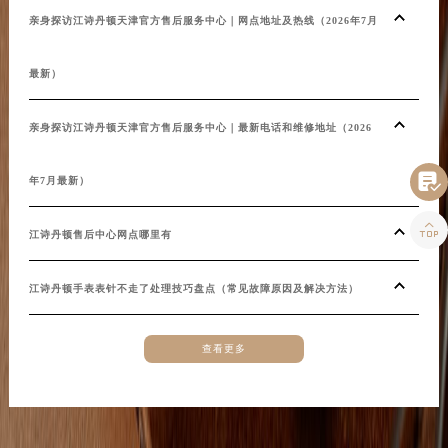
湖南省张家界市永定区解放路江诗丹顿售后服务中心（需提前预约）
亲身探访江诗丹顿天津官方售后服务中心｜网点地址及热线（2026年7月
湖南省长沙市芙蓉区建湘路393号世茂环球金融中心写字楼10层1013室江诗丹顿售后服务中心（需提前预约）
湖南省株洲市芦淞区建设南路江诗丹顿售后服务中心（需提前预约）
最新）
甘肃省白银市白银区北京路江诗丹顿售后服务中心（需提前预约）
甘肃省定西市安定区解放路江诗丹顿售后服务中心（需提前预约）
亲身探访江诗丹顿天津官方售后服务中心｜最新电话和维修地址（2026
甘肃省敦煌市沙州镇阳关中路江诗丹顿售后服务中心（需提前预约）
甘肃省合作市人民街江诗丹顿售后服务中心（需提前预约）

年7月最新）
甘肃省嘉峪关市雄关区新华中路江诗丹顿售后服务中心（需提前预约）

甘肃省金昌市金川区北京路江诗丹顿售后服务中心（需提前预约）
江诗丹顿售后中心网点哪里有
甘肃省酒泉市肃州区西大街江诗丹顿售后服务中心（需提前预约）
甘肃省临夏市城南街道团结路江诗丹顿售后服务中心（需提前预约）
江诗丹顿手表表针不走了处理技巧盘点（常见故障原因及解决方法）
甘肃省陇南市武都区人民路江诗丹顿售后服务中心（需提前预约）
甘肃省平凉市崆峒区西大街江诗丹顿售后服务中心（需提前预约）
查看更多
甘肃省庆阳市西峰区南大街江诗丹顿售后服务中心（需提前预约）
甘肃省天水市秦州区民主路江诗丹顿售后服务中心（需提前预约）
甘肃省武威市凉州区迎宾路江诗丹顿售后服务中心（需提前预约）