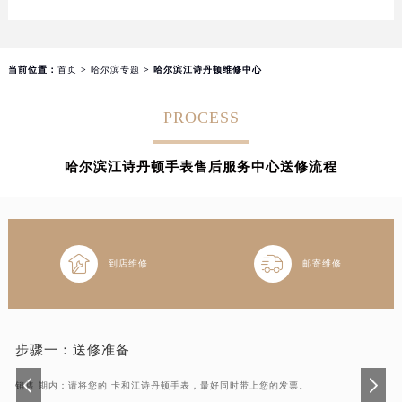
哈尔滨市道里区友谊西路600号富力中心T2座写字楼29层03室（需提前预约）
大连市中山区人民路15号国际金融大厦7层G室（需提前预约）
佛山市禅城区季华五路57号万科金融中心C座12层1205室（需提前预约）
当前位置：
首页
>
哈尔滨专题
> 哈尔滨江诗丹顿维修中心
东莞市东城街道鸿福东路1号民盈国贸中心T1写字楼9层907室（需提前预约）
无锡市梁溪区人民中路139号恒隆广场写字楼1座11层1104室（需提前预约）
PROCESS
南通市崇川区工农路57号圆融广场写字楼16层1603室（需提前预约）
苏州市苏州工业园区星港街199号苏州中心办公楼C座22层08室（需提前预约）
哈尔滨江诗丹顿手表售后服务中心送修流程
武汉市江汉区解放大道686号世界贸易大厦38层09室（需提前预约）
南宁市青秀区金湖路59号地王大厦12楼1224室（需提前预约）
合肥市蜀山区潜山路111号万象城华润大厦B座12楼03室（需提前预约）
泉州市丰泽区宝洲路729号浦西万达中心写字楼A座7楼709室（需提前预约）


到店维修
邮寄维修
青岛市南区山东路6号华润大厦B座22层04室（需提前预约）
烟台市芝罘区胜利路139号万达金融中心A座907室（需提前预约）
长春市朝阳区西安大路727号中银大厦A座(旺进大厦)18层09室（需提前预约）
步骤一：
送修准备
贵阳市南明区都司高架桥路33号亨特国际金融中心14楼14D（需提前预约）
昆明市盘龙区北京路928号同德昆明广场写字楼10层06室（需提前预约）
销售 期内：请将您的 卡和江诗丹顿手表，最好同时带上您的发票。