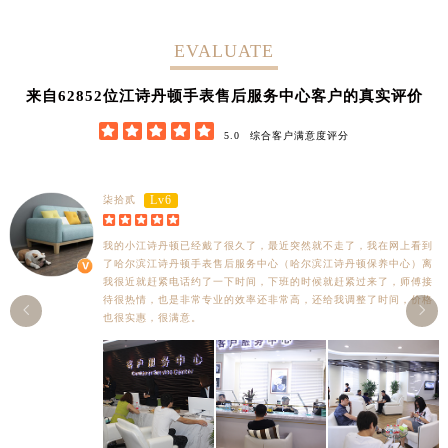
海南省三沙市西沙区西沙群岛永兴岛北京路江诗丹顿售后服务中心（需提前预约）
海南省三亚市吉阳区迎宾路江诗丹顿售后服务中心（需提前预约）
EVALUATE
海南省万宁市万城镇解放路江诗丹顿售后服务中心（需提前预约）
海南省文昌市文城镇教育东路江诗丹顿售后服务中心（需提前预约）
62852
来自
位江诗丹顿手表售后服务中心客户的真实评价
海南省五指山市通什镇三月三大道江诗丹顿售后服务中心（需提前预约）





5.0
综合客户满意度评分
香港特别行政区尖沙咀区油尖旺区广东道江诗丹顿售后服务中心（需提前预约）
香港特别行政区金钟区中西区金钟道江诗丹顿售后服务中心（需提前预约）
Lv6
柒拾贰
香港特别行政区九龙区油尖旺区弥敦道江诗丹顿售后服务中心（需提前预约）





香港特别行政区铜锣湾区湾仔区轩尼诗道江诗丹顿售后服务中心（需提前预约）
我的小江诗丹顿已经戴了很久了，最近突然就不走了，我在网上看到
河南省安阳市文峰区解放大道江诗丹顿售后服务中心（需提前预约）
了哈尔滨江诗丹顿手表售后服务中心（哈尔滨江诗丹顿保养中心）离
我很近就赶紧电话约了一下时间，下班的时候就赶紧过来了，师傅接
河南省鹤壁市淇滨区九州路江诗丹顿售后服务中心（需提前预约）
待很热情，也是非常专业的效率还非常高，还给我调整了时间，价格


河南省济源市沁园街道济水大道江诗丹顿售后服务中心（需提前预约）
也很实惠，很满意。
河南省焦作市解放区解放路江诗丹顿售后服务中心（需提前预约）
河南省开封市鼓楼区中山路江诗丹顿售后服务中心（需提前预约）
河南省洛阳市西工区中州中路与解放路交叉口江诗丹顿售后服务中心（需提前预约）
河南省漯河市源汇区交通路江诗丹顿售后服务中心（需提前预约）