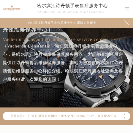
哈尔滨江诗丹顿手表售后服务中心

VACHERON CONSTANTIN MAINTENANCE
哈尔滨江诗丹顿手表售后服务中心（哈尔滨江诗

哈尔滨江诗丹顿手表售后服务中心竭诚为您服务！
丹顿维修保养中心）
Vacheron Constantin maintenance service center
（Vacheron Constantin）哈尔滨江诗丹顿手表售后服务中
心，是哈尔滨江诗丹顿维修保养服务网点，为哈尔滨地区用户
提供江诗丹顿售后维修保养服务。本站为您提供哈尔滨江诗丹
顿售后维修服务中心详细介绍、哈尔滨江诗丹顿地址查询及客
户服务电话，欢迎您的访问！
2026年8月江诗丹顿中国区售后服务网络优化升级公告
2026年8月江诗丹顿全国官方售后客户服务热线：400-882-9682
江诗丹顿官方全国统一服务热线400-882-9682，服务覆盖中国大陆、香港、澳门、台湾全部区域（非大陆需加拨“+86”）
▲
官网公告>
2026年8月江诗丹顿售后服务中心最新网点地址：
▼
北京市朝阳区建国门外大街甲6号华熙国际中心写字楼D座11层1102室（北京总部）（需提前预约）