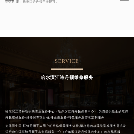
石家庄市长安区中山东路39号勒泰中心写字楼B座13层07室（需提前预约）
非销售 期：携带江诗丹顿手表即可。
西安市碑林区南关正街88号华侨城长安国际中心E座6楼10室（需提前预约）
海口市龙华区金贸东路5号海口华润大厦B座17层1707室（需提前预约）
唐山市路南区新华东道100号万达广场写字楼A座10层1002室（需提前预约）
台州市椒江区东海大道1800号腾达中心东1幢20楼2002室（需提前预约）
内蒙古自治区呼和浩特市玉泉区大学西街70号华润万象城写字楼（鄂尔多斯大厦）23层2326室（需提前预约）
甘肃省兰州市七里河区西津西路16号兰州中心写字楼21层2102室（需提前预约）
SERVICE
重庆市解放碑渝中区民权路28号英利国际金融中心写字楼20层01室（需提前预约）
黑龙江省大庆市萨尔图区会战大街江诗丹顿售后服务中心（需提前预约）
哈尔滨江诗丹顿维修服务
黑龙江省鹤岗市向阳区红军路江诗丹顿售后服务中心（需提前预约）
黑龙江省黑河市爱辉区中央街江诗丹顿售后服务中心（需提前预约）
黑龙江省鸡西市鸡冠区红军路江诗丹顿售后服务中心（需提前预约）
黑龙江省佳木斯市向阳区长安路江诗丹顿售后服务中心（需提前预约）
黑龙江省牡丹江市东安区太平路江诗丹顿售后服务中心（需提前预约）
哈尔滨江诗丹顿手表售后服务中心（哈尔滨江诗丹顿保养中心）,为您提供最全的江诗
丹顿维修服务/维修保养项目/配件更换服务/特色服务及需求定制服务
黑龙江省七台河市桃山区大同街江诗丹顿售后服务中心（需提前预约）
为保障中国·江诗丹顿手表用户的维修保养服务体验,请将您的故障类型或服务需求发
黑龙江省齐齐哈尔市龙沙区龙华路江诗丹顿售后服务中心（需提前预约）
送给哈尔滨江诗丹顿手表售后服务中心（哈尔滨江诗丹顿保养中心）的在线客服