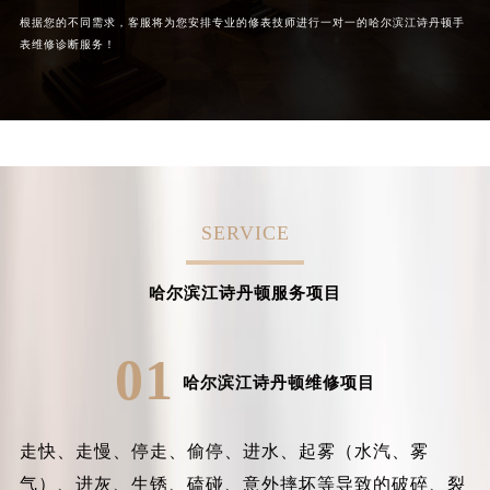
黑龙江省双鸭山市尖山区新兴大街江诗丹顿售后服务中心（需提前预约）
根据您的不同需求，客服将为您安排专业的修表技师进行一对一的哈尔滨江诗丹顿手
黑龙江省绥化市北林区新华街与康庄路交叉口江诗丹顿售后服务中心（需提前预约）
表维修诊断服务！
黑龙江省伊春市伊美区通河路江诗丹顿售后服务中心（需提前预约）
吉林省白城市洮北区明仁南街江诗丹顿售后服务中心（需提前预约）
吉林省白山市浑江区浑江大街江诗丹顿售后服务中心（需提前预约）
吉林省吉林市船营区河南街江诗丹顿售后服务中心（需提前预约）
吉林省辽源市龙山区人民大街江诗丹顿售后服务中心（需提前预约）
吉林省梅河口市新华街道梅河大街江诗丹顿售后服务中心（需提前预约）
SERVICE
吉林省四平市铁东区紫气大路与南九经街交汇处江诗丹顿售后服务中心（需提前预约）
吉林省松原市宁江区五环大街江诗丹顿售后服务中心（需提前预约）
哈尔滨江诗丹顿服务项目
吉林省通化市东昌区环通乡江南大街江诗丹顿售后服务中心（需提前预约）
吉林省延边市延吉市解放路江诗丹顿售后服务中心（需提前预约）
01
辽宁省鞍山市铁东区站前街江诗丹顿售后服务中心（需提前预约）
哈尔滨江诗丹顿维修项目
辽宁省本溪市平山区胜利路江诗丹顿售后服务中心（需提前预约）
辽宁省朝阳市双塔区新华路江诗丹顿售后服务中心（需提前预约）
走快、走慢、停走、偷停、进水、起雾（水汽、雾
辽宁省丹东市振兴区七经街江诗丹顿售后服务中心（需提前预约）
气）、进灰、生锈、磕碰、意外摔坏等导致的破碎、裂