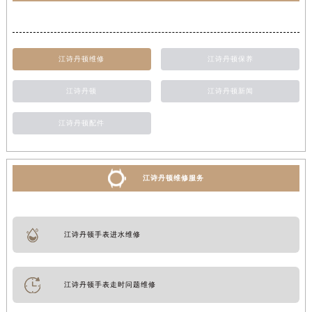
内蒙古自治区赤峰市红山区哈达街江诗丹顿售后服务中心（需提前预约）
内蒙古自治区鄂尔多斯市东胜区伊金霍洛街江诗丹顿售后服务中心（需提前预约）
内蒙古自治区呼伦贝尔市海拉尔区中央街江诗丹顿售后服务中心（需提前预约）
江诗丹顿维修
江诗丹顿保养
内蒙古自治区通辽市科尔沁区明仁大街江诗丹顿售后服务中心（需提前预约）
江诗丹顿
江诗丹顿新闻
内蒙古自治区乌海市海勃湾区人民南路江诗丹顿售后服务中心（需提前预约）
内蒙古自治区乌兰察布市集宁区恩和大街江诗丹顿售后服务中心（需提前预约）
江诗丹顿配件
内蒙古自治区锡林郭勒盟市锡林浩特市光明街与额尔敦路交叉口江诗丹顿售后服务中心（需提前预约）
内蒙古自治区兴安盟市乌兰浩特市兴安大街江诗丹顿售后服务中心（需提前预约）
山西省大同市平城区迎宾街江诗丹顿售后服务中心（需提前预约）
江诗丹顿维修服务
山西省晋城市城区黄华街江诗丹顿售后服务中心（需提前预约）
山西省晋中市榆次区顺城街江诗丹顿售后服务中心（需提前预约）
山西省临汾市尧都区解放路江诗丹顿售后服务中心（需提前预约）
江诗丹顿手表进水维修
山西省吕梁市离石区永宁中路与建设街交叉口江诗丹顿售后服务中心（需提前预约）
山西省朔州市朔城区怡西路与鄯阳西街交汇处江诗丹顿售后服务中心（需提前预约）
江诗丹顿手表走时问题维修
山西省忻州市忻府区和平东街与七一南路交叉口江诗丹顿售后服务中心（需提前预约）
山西省阳泉市郊区平阳东街与新城大道交叉口江诗丹顿售后服务中心（需提前预约）