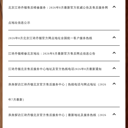
江苏省盐城市盐都区世纪大道5号盐城金融城写字楼1号楼16层1604室江诗丹顿售后服务中心（需提前预约）
北京江诗丹顿售后维修服务：2026年8月最新官方权威公告及售后服务网
上海
江苏省扬州市邗江区国展路29号星耀天地写字楼1号楼18层1803室江诗丹顿售后服务中心（需提前预约）
点地址信息公示
亲身
江苏省镇江市京口区中山东路江诗丹顿售后服务中心（需提前预约）
江西省抚州市临川区赣东大道江诗丹顿售后服务中心（需提前预约）
2026年8月北京江诗丹顿官方网点地址全国统一客户服务热线
年7
江西省赣州市章贡区文清路江诗丹顿售后服务中心（需提前预约）
江西省吉安市吉州区井冈山大道江诗丹顿售后服务中心（需提前预约）
江诗丹顿维修北京地址：2026年8月最新官方售后网点信息公告
亲身
江西省景德镇市珠山区珠山中路江诗丹顿售后服务中心（需提前预约）
江西省九江市浔阳区浔阳路江诗丹顿售后服务中心（需提前预约）
年7
江诗丹顿北京售后服务中心地址及官方热线电话2026年8月最新通知
江西省南昌市红谷滩新区红谷中大道998号绿地双子塔（中央广场）A1座办公楼14层1407室江诗丹顿售后服务中心（需提前预约）
江西省萍乡市安源区萍安北大道与康庄路交叉口江诗丹顿售后服务中心（需提前预约）
江诗
亲身探访江诗丹顿北京官方售后服务中心｜热线电话与网点地址（2026
江西省上饶市信州区滨江西路江诗丹顿售后服务中心（需提前预约）
江西省新余市渝水区北湖西路江诗丹顿售后服务中心（需提前预约）
年7月最新）
江诗
江西省宜春市袁州区中山中路江诗丹顿售后服务中心（需提前预约）
江西省鹰潭市月湖区胜利东路江诗丹顿售后服务中心（需提前预约）
亲身探访江诗丹顿北京官方售后服务中心｜最新地址及服务热线（2026
江诗
山东省德州市德城区东风中路江诗丹顿售后服务中心（需提前预约）
山东省东营市东营区济南路江诗丹顿售后服务中心（需提前预约）