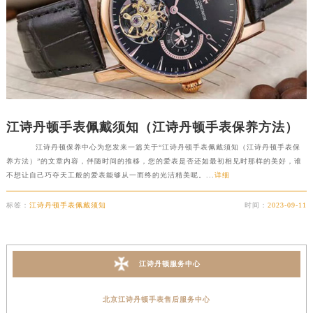
黑龙江省双鸭山市尖山区新兴大街江诗丹顿售后服务中心（需提前预约）
黑龙江省绥化市北林区新华街与康庄路交叉口江诗丹顿售后服务中心（需提前预约）
黑龙江省伊春市伊美区通河路江诗丹顿售后服务中心（需提前预约）
吉林省白城市洮北区明仁南街江诗丹顿售后服务中心（需提前预约）
吉林省白山市浑江区浑江大街江诗丹顿售后服务中心（需提前预约）
吉林省吉林市船营区河南街江诗丹顿售后服务中心（需提前预约）
江诗丹顿手表佩戴须知（江诗丹顿手表保养方法）
吉林省辽源市龙山区人民大街江诗丹顿售后服务中心（需提前预约）
江诗丹顿保养中心为您发来一篇关于“江诗丹顿手表佩戴须知（江诗丹顿手表保
吉林省梅河口市新华街道梅河大街江诗丹顿售后服务中心（需提前预约）
养方法）”的文章内容，伴随时间的推移，您的爱表是否还如最初相见时那样的美好，谁
吉林省四平市铁东区紫气大路与南九经街交汇处江诗丹顿售后服务中心（需提前预约）
不想让自己巧夺天工般的爱表能够从一而终的光洁精美呢。...
详细
吉林省松原市宁江区五环大街江诗丹顿售后服务中心（需提前预约）
标签：
江诗丹顿手表佩戴须知
时间：
2023-09-11
吉林省通化市东昌区环通乡江南大街江诗丹顿售后服务中心（需提前预约）
吉林省延边市延吉市解放路江诗丹顿售后服务中心（需提前预约）
辽宁省鞍山市铁东区站前街江诗丹顿售后服务中心（需提前预约）
江诗丹顿服务中心
辽宁省本溪市平山区胜利路江诗丹顿售后服务中心（需提前预约）
辽宁省朝阳市双塔区新华路江诗丹顿售后服务中心（需提前预约）
北京江诗丹顿手表售后服务中心
辽宁省丹东市振兴区七经街江诗丹顿售后服务中心（需提前预约）