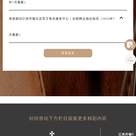
年7月最新）
江诗
山东省济南市历下区经十路11111号华润中心写字楼（万象城）15层1508室江诗丹顿售后服务中心（需提前预约）
山东省济宁市任城区太白楼路江诗丹顿售后服务中心（需提前预约）
亲身探访江诗丹顿北京官方售后服务中心｜全部网点地址电话（2026年7
山东省莱芜市文化南路8号银座商城名表维修一楼名表维修江诗丹顿售后服务中心（需提前预约）
山东省临沂市兰山区解放路江诗丹顿售后服务中心（需提前预约）
月最新）
山东省日照市东港区烟台路江诗丹顿售后服务中心（需提前预约）

山东省泰安市泰山区财源街道泰山大街江诗丹顿售后服务中心（需提前预约）
查看更多

山东省威海市环翠区新威海路89号振华商厦一楼名表维修江诗丹顿售后服务中心（需提前预约）
山东省潍坊市奎文区东风东街江诗丹顿售后服务中心（需提前预约）
山东省枣庄市滕州市北辛路与善国路交叉口江诗丹顿售后服务中心（需提前预约）
山东省淄博市张店区金晶大道江诗丹顿售后服务中心（需提前预约）
上海市黄浦区南京东路299号宏伊国际广场写字楼8层806室江诗丹顿售后服务中心（需提前预约）
上海市徐汇区虹桥路3号港汇中心2座37层3705室江诗丹顿售后服务中心（需提前预约）
浙江省杭州市上城区钱江路1366号华润大厦A座5层503-5室江诗丹顿售后服务中心（需提前预约）
轻轻滑动下方栏目探索更多精彩内容
浙江省湖州市吴兴区劳动路江诗丹顿售后服务中心（需提前预约）
浙江省嘉兴市南湖区广益路705号嘉兴世界贸易中心A座13层1304室江诗丹顿售后服务中心（需提前预约）
江诗丹顿中
浙江省金华市金东区东市南街777号金华万达广场4号楼22楼2209室江诗丹顿售后服务中心（需提前预约）