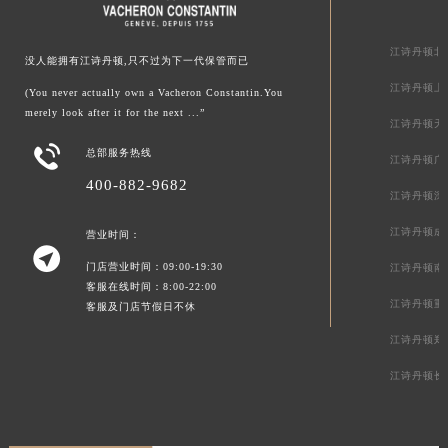
浙江省丽水市莲都区解放街江诗丹顿售后服务中心（需提前预约）
江诗丹顿北
浙江省宁波市江北区大闸南路500号来福士广场办公楼20层2009室江诗丹顿售后服务中心（需提前预约）
没人能拥有江诗丹顿,只不过为下一代保管而已
浙江省衢州市柯城区上街江诗丹顿售后服务中心（需提前预约）
江诗丹顿上
(You never actually own a Vacheron Constantin.You
浙江省绍兴市越城区胜利东路379号世茂天际中心写字楼8层805室江诗丹顿售后服务中心（需提前预约）
merely look after it for the next ...”
江诗丹顿天
浙江省舟山市定海区解放东路江诗丹顿售后服务中心（需提前预约）

总部服务热线
江诗丹顿广
澳门特别行政区大堂区议事亭前地（新马路）江诗丹顿售后服务中心（需提前预约）
400-882-9682
澳门特别行政区风顺堂区南湾大马路江诗丹顿售后服务中心（需提前预约）
江诗丹顿深
澳门特别行政区花地玛堂区关闸广场江诗丹顿售后服务中心（需提前预约）
江诗丹顿成
营业时间：

澳门特别行政区花王堂区大三巴商圈江诗丹顿售后服务中心（需提前预约）
门店营业时间：09:00-19:30
江诗丹顿南
澳门特别行政区嘉模堂区官也街江诗丹顿售后服务中心（需提前预约）
客服在线时间：8:00-22:00
江诗丹顿重
客服及门店节假日不休
澳门省路氹城市金光大道江诗丹顿售后服务中心（需提前预约）
澳门特别行政区望德堂区塔石广场江诗丹顿售后服务中心（需提前预约）
江诗丹顿郑
福建省福州市鼓楼区五四路128-1号恒力城写字楼15层03室江诗丹顿售后服务中心（需提前预约）
江诗丹顿长
福建省厦门市思明区湖滨东路95号万象城华润大厦B座11层1104室江诗丹顿售后服务中心（需提前预约）
广东省潮州市潮安区新风路与潮汕路交汇处江诗丹顿售后服务中心（需提前预约）
广东省广州市天河区天河路230号万菱汇国际中心A塔7层704室江诗丹顿售后服务中心（需提前预约）