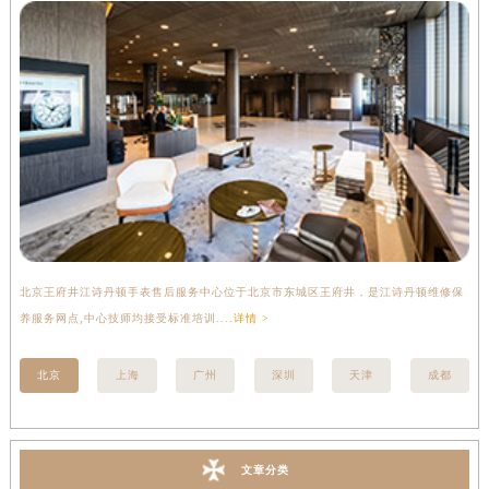
辽宁省抚顺市新抚区东一路江诗丹顿售后服务中心（需提前预约）
辽宁省阜新市海州区解放大街江诗丹顿售后服务中心（需提前预约）
辽宁省葫芦岛市连山区中央路江诗丹顿售后服务中心（需提前预约）
辽宁省锦州市古塔区中央大街江诗丹顿售后服务中心（需提前预约）
辽宁省辽阳市白塔区新运大街江诗丹顿售后服务中心（需提前预约）
辽宁省盘锦市兴隆台区石油大街江诗丹顿售后服务中心（需提前预约）
辽宁省铁岭市银州区南马路江诗丹顿售后服务中心（需提前预约）
辽宁省营口市站前区市府路与渤海大街交叉口江诗丹顿售后服务中心（需提前预约）
辽宁省沈阳市沈河区中街路137号亨得利名表维修授权店1楼江诗丹顿售后服务中心（需提前预约）
北京王府井江诗丹顿手表售后服务中心位于北京市东城区王府井，是江诗丹顿维修保
上
辽宁省沈阳市沈河区中街路83号亨得利名表维修授权店1楼江诗丹顿售后服务中心（需提前预约）
养服务网点,中心技师均接受标准培训....
详情 >
座
北京市朝阳区建国门外大街甲6号华熙国际中心D座11层1102室江诗丹顿售后服务中心（北京总部）（需提前预约）
北京市东城区东长安街1号王府井东方广场W3座6层602室江诗丹顿售后服务中心（需提前预约）
北京
上海
广州
深圳
天津
成都
河北省保定市竞秀区朝阳北大街北国先天下江诗丹顿售后服务中心（需提前预约）
内蒙古自治区阿拉善盟市左旗土尔扈特大街江诗丹顿售后服务中心（需提前预约）
内蒙古自治区巴彦淖尔市临河区新华街江诗丹顿售后服务中心（需提前预约）
文章分类
内蒙古自治区包头市青山区幸福路甲3号王府井百货名表维修江诗丹顿售后服务中心（需提前预约）