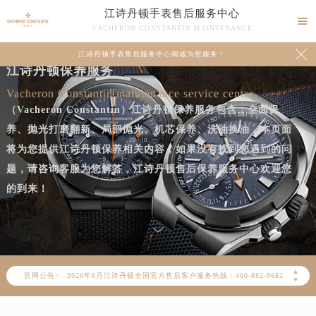
江诗丹顿手表售后服务中心

VACHERON CONSTANTIN MAINTENANCE

江诗丹顿手表售后服务中心竭诚为您服务！
江诗丹顿保养服务
Vacheron Constantin maintenance service center
（Vacheron Constantin）江诗丹顿保养服务包含：全面保
养、抛光打磨翻新、局部抛光、机芯保养、洗油换油，本页面
将为您提供江诗丹顿保养相关内容，如果没有找到您遇到的问
题，请咨询客服为您解答，江诗丹顿售后保养服务中心欢迎您
的到来！
2026年8月江诗丹顿中国区售后服务网络优化升级公告
2026年8月江诗丹顿全国官方售后客户服务热线：400-882-9682
▲
官网公告>
江诗丹顿官方全国统一服务热线400-882-9682，服务覆盖中国大陆、香港、澳门、台湾全部区域（非大陆需加拨“+86”）
▼
2026年8月江诗丹顿售后服务中心最新网点地址：
北京市朝阳区建国门外大街甲6号华熙国际中心写字楼D座11层1102室（北京总部）（需提前预约）