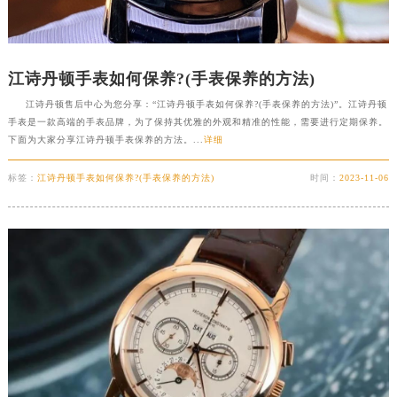
哈尔滨市道里区友谊西路600号富力中心T2座写字楼29层03室（需提前预约）
大连市中山区人民路15号国际金融大厦7层G室（需提前预约）
佛山市禅城区季华五路57号万科金融中心C座12层1205室（需提前预约）
江诗丹顿手表如何保养?(手表保养的方法)
东莞市东城街道鸿福东路1号民盈国贸中心T1写字楼9层907室（需提前预约）
江诗丹顿售后中心为您分享：“江诗丹顿手表如何保养?(手表保养的方法)”。江诗丹顿
手表是一款高端的手表品牌，为了保持其优雅的外观和精准的性能，需要进行定期保养。
无锡市梁溪区人民中路139号恒隆广场写字楼1座11层1104室（需提前预约）
下面为大家分享江诗丹顿手表保养的方法。...
详细
南通市崇川区工农路57号圆融广场写字楼16层1603室（需提前预约）
苏州市苏州工业园区星港街199号苏州中心办公楼C座22层08室（需提前预约）
标签：
江诗丹顿手表如何保养?(手表保养的方法)
时间：
2023-11-06
武汉市江汉区解放大道686号世界贸易大厦38层09室（需提前预约）
南宁市青秀区金湖路59号地王大厦12楼1224室（需提前预约）
合肥市蜀山区潜山路111号万象城华润大厦B座12楼03室（需提前预约）
泉州市丰泽区宝洲路729号浦西万达中心写字楼A座7楼709室（需提前预约）
青岛市南区山东路6号华润大厦B座22层04室（需提前预约）
烟台市芝罘区胜利路139号万达金融中心A座907室（需提前预约）
长春市朝阳区西安大路727号中银大厦A座(旺进大厦)18层09室（需提前预约）
贵阳市南明区都司高架桥路33号亨特国际金融中心14楼14D（需提前预约）
昆明市盘龙区北京路928号同德昆明广场写字楼10层06室（需提前预约）