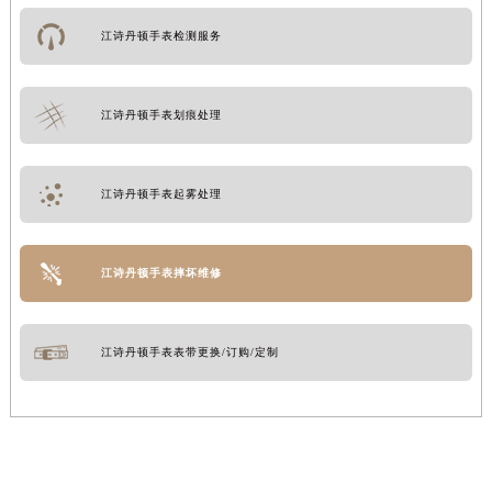
山西省运城市盐湖区河东街江诗丹顿售后服务中心（需提前预约）
江诗丹顿手表检测服务
山西省长治市潞州区英雄中路江诗丹顿售后服务中心（需提前预约）
山西省太原市迎泽区迎泽街道解放路15号亨得利名表维修授权店3楼江诗丹顿售后服务中心（需提前预约）
江诗丹顿手表划痕处理
天津市和平区赤峰道136号天津国际金融中心26层2603室江诗丹顿售后服务中心（需提前预约）
安徽省安庆市迎江区人民路江诗丹顿售后服务中心（需提前预约）
安徽省蚌埠市蚌山区淮河路江诗丹顿售后服务中心（需提前预约）
江诗丹顿手表起雾处理
安徽省亳州市谯城区魏武大道江诗丹顿售后服务中心（需提前预约）
安徽省池州市贵池区长江路江诗丹顿售后服务中心（需提前预约）
江诗丹顿手表摔坏维修
安徽省滁州市琅琊区南谯北路江诗丹顿售后服务中心（需提前预约）
安徽省阜阳市颍州区颍州北路江诗丹顿售后服务中心（需提前预约）
安徽省淮北市相山区淮海路江诗丹顿售后服务中心（需提前预约）
江诗丹顿手表表带更换/订购/定制
安徽省淮南市田家庵区国庆中路江诗丹顿售后服务中心（需提前预约）
安徽省黄山市屯溪区黄山西路江诗丹顿售后服务中心（需提前预约）
安徽省六安市金安区解放中路江诗丹顿售后服务中心（需提前预约）
安徽省马鞍山市雨山区湖南西路江诗丹顿售后服务中心（需提前预约）
安徽省宿州市埇桥区人民中路江诗丹顿售后服务中心（需提前预约）