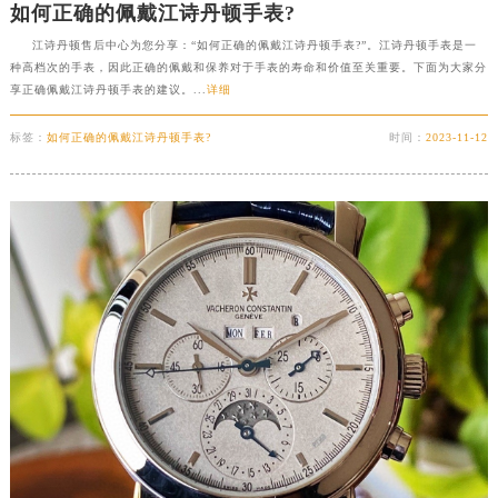
如何正确的佩戴江诗丹顿手表?
济南市历下区经十路11111号华润中心写字楼（万象城）15层1508室（需提前预约）
江诗丹顿售后中心为您分享：“如何正确的佩戴江诗丹顿手表?”。江诗丹顿手表是一
广州市天河区天河路230号万菱汇国际中心写字楼A塔7层704室（需提前预约）
种高档次的手表，因此正确的佩戴和保养对于手表的寿命和价值至关重要。下面为大家分
享正确佩戴江诗丹顿手表的建议。...
详细
广州市越秀区环市东路371-375号世界贸易中心大厦南塔写字楼15层07室（需提前预约）
深圳市罗湖区深南东路5001号华润大厦写字楼17层1701室（需提前预约）
标签：
如何正确的佩戴江诗丹顿手表?
时间：
2023-11-12
惠州市惠城区江北文昌一路7号华贸大厦写字楼1座30层05室（需提前预约）
厦门市思明区湖滨东路95号华润大厦写字楼B座11层1104室（需提前预约）
福州市鼓楼区五四路128-1号恒力城写字楼15层03室（需提前预约）
成都市锦江区人民东路6号SAC东原中心写字楼24层2406B室（需提前预约）
重庆市江北区观音桥步行街2号融恒时代广场写字楼9层902室（需提前预约）
长沙市芙蓉区定王台街道建湘路393号世茂环球金融中心写字楼（芙蓉广场）10层13室（需提前预约）
郑州市二七区铭功路10号华润大厦写字楼29层2905室（需提前预约）
太原市迎泽区解放路15号亨得利名表服务中心（品牌授权店）3层整层（需提前预约）
沈阳市沈河区中街路137号亨得利名表服务中心（品牌授权店）1层整层（需提前预约）
沈阳市沈河区中街路83号亨得利名表服务中心（品牌授权店）1层整层（需提前预约）
乌鲁木齐市天山区红山路26号时代广场（CCMALL）C座17层17-B（需提前预约）
温州市鹿城区锦绣路1067号置信广场10层1015室（需提前预约）