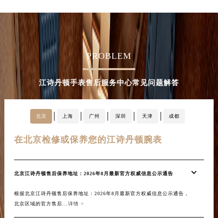
安徽省铜陵市铜官区石城大道江诗丹顿售后服务中心（需提前预约）
安徽省芜湖市镜湖区中山路步行街江诗丹顿售后服务中心（需提前预约）
安徽省宣城市宣州区叠嶂西路江诗丹顿售后服务中心（需提前预约）
福建省龙岩市新罗区九一南路江诗丹顿售后服务中心（需提前预约）
PROBLEM
福建省南平市建阳区人民西路江诗丹顿售后服务中心（需提前预约）
福建省宁德市蕉城区天湖东路江诗丹顿售后服务中心（需提前预约）
江诗丹顿手表售后服务中心常见问题解答
福建省莆田市城厢区霞林街道荔华东大道江诗丹顿售后服务中心（需提前预约）
福建省三明市三元区东乾二路江诗丹顿售后服务中心（需提前预约）
北京
上海
广州
深圳
天津
成都
福建省漳州市龙文区步港路江诗丹顿售后服务中心（需提前预约）
江苏省常州市新北区龙锦路1590号现代传媒中心5号楼10层1008室江诗丹顿售后服务中心（需提前预约）
在北京检修或保养您的江诗丹顿腕表
在
江苏省淮安市清江浦区淮海北路江诗丹顿售后服务中心（需提前预约）
江苏省连云港市海州区通灌北路江诗丹顿售后服务中心（需提前预约）
北京江诗丹顿售后保养地址：2026年8月最新官方权威信息公示通告
上海
江苏省南京市秦淮区中山南路1号南京中心22层22-C1-C3室江诗丹顿售后服务中心（需提前预约）
江苏省宿迁市宿城区西湖路江诗丹顿售后服务中心（需提前预约）
根据北京江诗丹顿售后保养地址：2026年8月最新官方权威信息公示通告，
根据
江苏省泰州市海陵区永定东路399号置地商务中心东塔（华润万象城）17层1706室江诗丹顿售后服务中心（需提前预约）
北京区域的官方售后...
详情 >
在中国
江苏省徐州市鼓楼区淮海东路29号苏宁广场IFC国际金融中心35层3508室江诗丹顿售后服务中心（需提前预约）