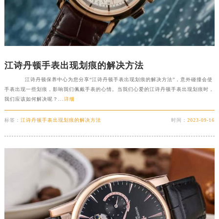
石家庄市长安区中山东路39号勒泰中心写字楼B座13层07室（需提前预约）
西安市碑林区南关正街88号华侨城长安国际中心E座6楼10室（需提前预约）
海口市龙华区金贸东路5号海口华润大厦B座17层1707室（需提前预约）
唐山市路南区新华东道100号万达广场写字楼A座10层1002室（需提前预约）
江诗丹顿手表出现划痕的解决方法
台州市椒江区东海大道1800号腾达中心东1幢20楼2002室（需提前预约）
江诗丹顿保养中心为您分享“江诗丹顿手表出现划痕的解决方法”，意外碰撞会使
内蒙古自治区呼和浩特市玉泉区大学西街70号华润万象城写字楼（鄂尔多斯大厦）23层2326室（需提前预约）
手表出现一些划痕，影响我们佩戴手表的心情。当我们心爱的江诗丹顿手表出现划痕时，
甘肃省兰州市七里河区西津西路16号兰州中心写字楼21层2102室（需提前预约）
我们应该如何解决呢？...
详细
重庆市解放碑渝中区民权路28号英利国际金融中心写字楼20层01室（需提前预约）
标签：
江诗丹顿手表出现划痕的解决方法
时间：
2023-09-16
黑龙江省大庆市萨尔图区会战大街江诗丹顿售后服务中心（需提前预约）
黑龙江省鹤岗市向阳区红军路江诗丹顿售后服务中心（需提前预约）
黑龙江省黑河市爱辉区中央街江诗丹顿售后服务中心（需提前预约）
黑龙江省鸡西市鸡冠区红军路江诗丹顿售后服务中心（需提前预约）
黑龙江省佳木斯市向阳区长安路江诗丹顿售后服务中心（需提前预约）
黑龙江省牡丹江市东安区太平路江诗丹顿售后服务中心（需提前预约）
黑龙江省七台河市桃山区大同街江诗丹顿售后服务中心（需提前预约）
黑龙江省齐齐哈尔市龙沙区龙华路江诗丹顿售后服务中心（需提前预约）