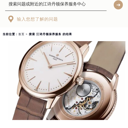
北京市东城区东长安街1号东方广场写字楼W3座6层602室（需提前预约）
天津市和平区赤峰道136号天津国际金融中心写字楼26层2603室（需提前预约）

输入您想了解的问题
上海市徐汇区虹桥路3号港汇中心写字楼2座37层3705室（需提前预约）
上海市黄浦区南京东路299号宏伊国际广场写字楼8层806室（需提前预约）
当前位置：
首页
> 搜索 江诗丹顿保养服务 的结果
南京市秦淮区中山南路1号（新街口）南京中心写字楼22层C1-1室（需提前预约）
常州市新北区龙锦路1590号现代传媒中心写字楼5号楼10层1008室（需提前预约）
徐州市鼓楼区淮海东路29号苏宁广场IFC国际金融中心写字楼35层3508室（需提前预约）
扬州市邗江区国展路29号星耀天地写字楼1号楼18层1803室（需提前预约）
盐城市盐都区世纪大道5号盐城金融城写字楼1号楼16层1604室（需提前预约）
泰州市海陵区永定东路399号置地商务中心东塔写字楼（华润万象城）17层1706室（需提前预约）
宁波市江北区大闸南路500号来福士广场办公楼20层2009室（需提前预约）
杭州市上城区钱江路1366号华润大厦写字楼A座5层503-5室（需提前预约）
金华市金东区东市南街777号金华万达广场写字楼4号楼22层2209室（需提前预约）
绍兴市越城区胜利东路379号世茂天际中心写字楼8层805室（需提前预约）
嘉兴市南湖区广益路705号嘉兴世界贸易中心写字楼A座13层1304室（需提前预约）
南昌市红谷滩新区红谷中大道998号绿地双子塔（中央广场）A1座办公楼14层07室（需提前预约）