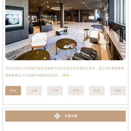
北京王府井江诗丹顿手表售后服务中心位于北京市东城区王府井，是江诗丹顿维修保
上
养服务网点,中心技师均接受标准培训....
详情 >
座
北京
上海
广州
深圳
天津
成都
文章分类