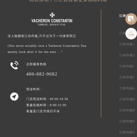
江诗丹顿中


江诗丹顿北
没人能拥有江诗丹顿,只不过为下一代保管而已
江诗丹顿上
(You never actually own a Vacheron Constantin.You
merely look after it for the next ...”
江诗丹顿天

总部服务热线
江诗丹顿广
400-882-9682
江诗丹顿深
江诗丹顿成
营业时间：

门店营业时间：09:00-19:30
江诗丹顿南
客服在线时间：8:00-22:00
江诗丹顿重
客服及门店节假日不休
江诗丹顿郑
江诗丹顿长