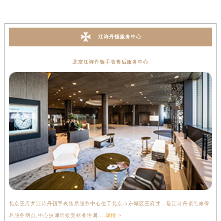
江诗丹顿服务中心
北京江诗丹顿手表售后服务中心
北京王府井江诗丹顿手表售后服务中心位于北京市东城区王府井，是江诗丹顿维修保
上
养服务网点,中心技师均接受标准培训....
详情 >
座