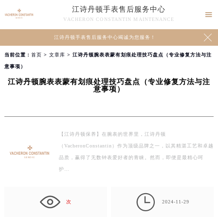
江诗丹顿手表售后服务中心

VACHERON CONSTANTIN MAINTENANCE

江诗丹顿手表售后服务中心竭诚为您服务！
当前位置：
首页
>
文章库
> 江诗丹顿腕表表蒙有划痕处理技巧盘点（专业修复方法与注
意事项）
江诗丹顿腕表表蒙有划痕处理技巧盘点（专业修复方法与注
意事项）
【江诗丹顿保养】在腕表的世界里，江诗丹顿
（VacheronConstantin）作为顶级品牌之一，以其精湛工艺和卓越
品质，赢得了无数钟表爱好者的青睐。然而，即便是最精心呵
护…

次
2024-11-29