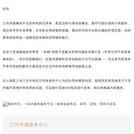
结语
江诗丹顿腕表不仅是时间的记录者，更是品味与身份的象征。面对可能出现的小瑕疵时，
请记得寻求专业帮助，并采取合理的预防措施。通过科学的方法和正确的护理态度，你的
爱表将始终如一地展现其优雅风范和独特魅力。
在这个充满挑战的世界里，“岩棉”虽然不是解决所有问题的关键工具（毕竟它并不是用来
修表的），但它却提醒我们，在面对困难时总有创新的方法可以探索——无论是为珍贵的
手表寻找临时解决方案还是为生活中的其他事物寻找创新之道。
以上就是
上海江诗丹顿售后维修服务中心
为您分享的精彩内容。如果您还有其他关于江诗
丹顿手表维护和保养的问题，可以拨打页面400电话进行咨询，我们将竭诚为您服务。
江诗丹顿服务中心