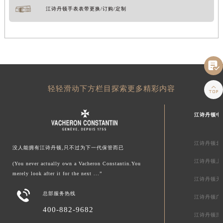
江诗丹顿手表表带更换/订购/定制


轻轻滑动下方栏目探索更多精彩内容
江诗丹顿中
江诗丹顿北
没人能拥有江诗丹顿,只不过为下一代保管而已
江诗丹顿上
(You never actually own a Vacheron Constantin.You
merely look after it for the next ...”
江诗丹顿天

总部服务热线
江诗丹顿广
400-882-9682
江诗丹顿深