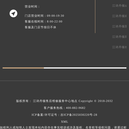
江诗丹顿成
营业时间：

门店营业时间：09:00-19:30
江诗丹顿南
客服在线时间：8:00-22:00
江诗丹顿重
客服及门店节假日不休
江诗丹顿郑
江诗丹顿长
版权所有：
江诗丹顿售后维修服务中心地点
Copyright © 2018-2032
客户服务热线：
400-882-9682
ICP备案/许可证号：吉ICP备2025030220号-28
XML
如权利人或知情人士发现本站内容存在事实错误或涉及版权、名誉权等侵权问题，请通过邮