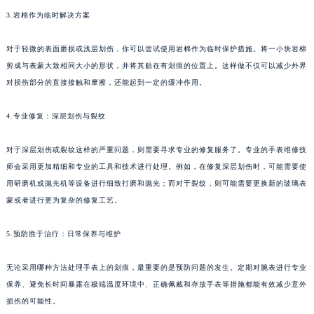
3.岩棉作为临时解决方案
对于轻微的表面磨损或浅层划伤，你可以尝试使用岩棉作为临时保护措施。将一小块岩棉
剪成与表蒙大致相同大小的形状，并将其贴在有划痕的位置上。这样做不仅可以减少外界
对损伤部分的直接接触和摩擦，还能起到一定的缓冲作用。
4.专业修复：深层划伤与裂纹
对于深层划伤或裂纹这样的严重问题，则需要寻求专业的修复服务了。专业的手表维修技
师会采用更加精细和专业的工具和技术进行处理。例如，在修复深层划伤时，可能需要使
用研磨机或抛光机等设备进行细致打磨和抛光；而对于裂纹，则可能需要更换新的玻璃表
蒙或者进行更为复杂的修复工艺。
5.预防胜于治疗：日常保养与维护
无论采用哪种方法处理手表上的划痕，最重要的是预防问题的发生。定期对腕表进行专业
保养、避免长时间暴露在极端温度环境中、正确佩戴和存放手表等措施都能有效减少意外
损伤的可能性。