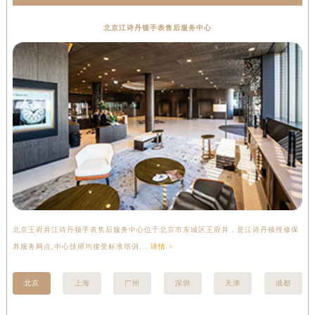
北京江诗丹顿手表售后服务中心
北京王府井江诗丹顿手表售后服务中心位于北京市东城区王府井，是江诗丹顿维修保
上
养服务网点,中心技师均接受标准培训....
详情 >
座
北京
上海
广州
深圳
天津
成都