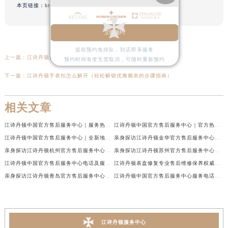
本页链接：
http://www.vacehron.cn/problem/1077.html
立即预约
提前预约免排队，到店即享服务
上一篇：
江诗丹顿如何检验真假（辨别正品与仿品的技巧与注意事项）
预约时间有变无需取消，可随时重新预约
下一篇：
江诗丹顿手表扣怎么解开（轻松解锁优雅腕表的步骤指南）
相关文章
江诗丹顿中国官方售后服务中心｜服务热线及全部维修地址权威信息通告（2026年7月最新）
江诗丹顿中国官方售后服务中心｜官方热线与门店地址权威信息声明（2026年7月最新）
江诗丹顿中国官方售后服务中心｜全新地址及售后电话权威信息通告（2026年7月最新）
亲身探访江诗丹顿金华官方售后服务中心｜全新地址电话（2026年7月最新）
亲身探访江诗丹顿杭州官方售后服务中心｜全部网点地址电话（2026年7月最新）
亲身探访江诗丹顿苏州官方售后服务中心｜完整地址与联系电话（2026年7月最新）
江诗丹顿中国官方售后服务中心电话及服务网点地址实地考察报告_多信源验证（2026年7月最新）
江诗丹顿表盘修复专业售后维修保养权威公示（2026年7月最新）
亲身探访江诗丹顿青岛官方售后服务中心｜全新服务热线及门店地址（2026年7月最新）
江诗丹顿中国官方售后服务中心服务电话及详细地址实地考察报告_多信源验证（2026年7月最新）
江诗丹顿服务中心