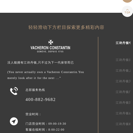

轻轻滑动下方栏目探索更多精彩内容
江诗丹顿中
江诗丹顿北
没人能拥有江诗丹顿,只不过为下一代保管而已
江诗丹顿上
(You never actually own a Vacheron Constantin.You
merely look after it for the next ...”
江诗丹顿天

总部服务热线
江诗丹顿广
400-882-9682
江诗丹顿深
江诗丹顿成
营业时间：

门店营业时间：09:00-19:30
江诗丹顿南
客服在线时间：8:00-22:00