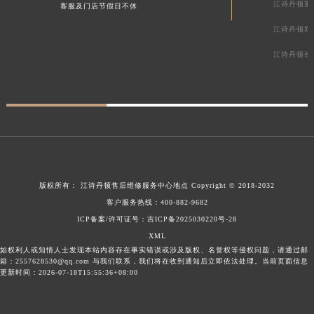
江诗丹顿重
客服及门店节假日不休
江诗丹顿郑
江诗丹顿长
版权所有：
江诗丹顿售后维修服务中心地点
Copyright © 2018-2032
客户服务热线：
400-882-9682
ICP备案/许可证号：吉ICP备2025030220号-28
XML
如权利人或知情人士发现本站内容存在事实错误或涉及版权、名誉权等侵权问题，请通过邮
箱：2557628530@qq.com 与我们联系，我们将在收到通知后立即依法处理。当前页面信息
更新时间：2026-07-18T15:55:36+08:00