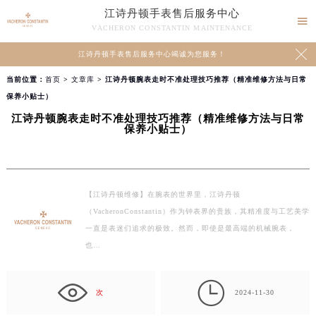
江诗丹顿手表售后服务中心

VACHERON CONSTANTIN MAINTENANCE

江诗丹顿手表售后服务中心竭诚为您服务！
当前位置：
首页
>
文章库
> 江诗丹顿腕表走时不准处理技巧推荐（精准维修方法与日常
保养小贴士）
江诗丹顿腕表走时不准处理技巧推荐（精准维修方法与日常
保养小贴士）
【江诗丹顿维修】在腕表的世界里，江诗丹顿
（VacheronConstantin）作为钟表界的贵族，其精准度与工艺美学
一直是表迷们追求的极致。然而，即使是最高端的机械腕表，
也…

次
2024-11-30