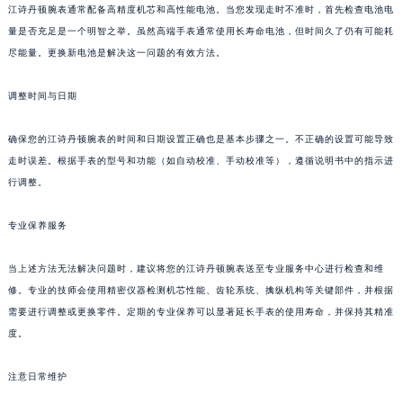
江诗丹顿腕表通常配备高精度机芯和高性能电池。当您发现走时不准时，首先检查电池电
量是否充足是一个明智之举。虽然高端手表通常使用长寿命电池，但时间久了仍有可能耗
尽能量。更换新电池是解决这一问题的有效方法。
调整时间与日期
确保您的江诗丹顿腕表的时间和日期设置正确也是基本步骤之一。不正确的设置可能导致
走时误差。根据手表的型号和功能（如自动校准、手动校准等），遵循说明书中的指示进
行调整。
专业保养服务
当上述方法无法解决问题时，建议将您的江诗丹顿腕表送至专业服务中心进行检查和维
修。专业的技师会使用精密仪器检测机芯性能、齿轮系统、擒纵机构等关键部件，并根据
需要进行调整或更换零件。定期的专业保养可以显著延长手表的使用寿命，并保持其精准
度。
注意日常维护