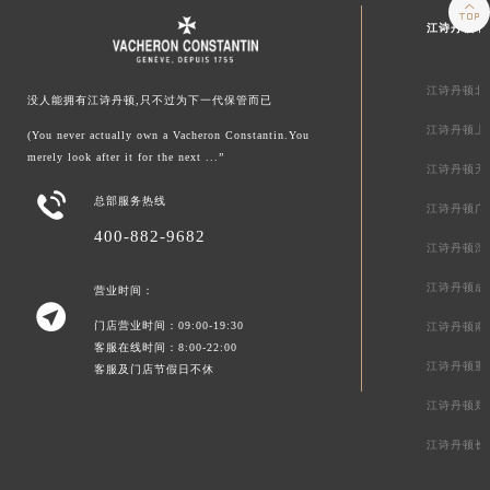

江诗丹顿中
江诗丹顿北
没人能拥有江诗丹顿,只不过为下一代保管而已
江诗丹顿上
(You never actually own a Vacheron Constantin.You
merely look after it for the next ...”
江诗丹顿天

总部服务热线
江诗丹顿广
400-882-9682
江诗丹顿深
江诗丹顿成
营业时间：

门店营业时间：09:00-19:30
江诗丹顿南
客服在线时间：8:00-22:00
江诗丹顿重
客服及门店节假日不休
江诗丹顿郑
江诗丹顿长