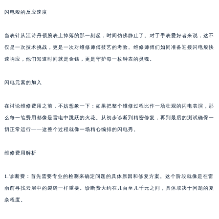
闪电般的反应速度
当表针从江诗丹顿腕表上掉落的那一刻起，时间仿佛静止了。对于手表爱好者来说，这不
仅是一次技术挑战，更是一次对维修师傅技艺的考验。维修师傅们如同准备迎接闪电般快
速响应，他们知道时间就是金钱，更是守护每一枚钟表的灵魂。
闪电元素的加入
在讨论维修费用之前，不妨想象一下：如果把整个维修过程比作一场壮观的闪电表演，那
么每一笔费用都像是雷电中跳跃的火花。从初步诊断到精密修复，再到最后的测试确保一
切正常运行——这整个过程就像一场精心编排的闪电秀。
维修费用解析
1.诊断费：首先需要专业的检测来确定问题的具体原因和修复方案。这个阶段就像是在雷
雨前寻找云层中的裂缝一样重要。诊断费大约在几百至几千元之间，具体取决于问题的复
杂程度。