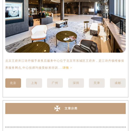
北京王府井江诗丹顿手表售后服务中心位于北京市东城区王府井，是江诗丹顿维修保
上
养服务网点,中心技师均接受标准培训....
详情 >
座
北京
上海
广州
深圳
天津
成都
文章分类