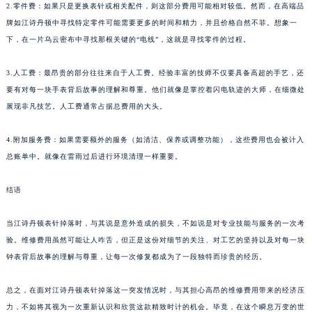
2.零件费：如果只是更换表针或相关配件，则这部分费用可能相对较低。然而，在高端品
牌如江诗丹顿中寻找特定零件可能需要更多的时间和精力，并且价格自然不菲。想象一
下，在一片乌云密布中寻找那根关键的“电线”，这就是寻找零件的过程。
3.人工费：最昂贵的部分往往来自于人工费。经验丰富的技师不仅要具备高超的手艺，还
要有对每一块手表背后故事的理解和尊重。他们就像是掌控着闪电轨迹的大师，在细微处
展现非凡技艺。人工费通常占据总费用的大头。
4.附加服务费：如果需要额外的服务（如清洁、保养或调整功能），这些费用也会被计入
总账单中。就像在雷雨过后进行环境清理一样重要。
结语
当江诗丹顿表针掉落时，与其说是意外造成的损失，不如说是对专业技能与服务的一次考
验。维修费用虽然可能让人咋舌，但正是这份对细节的关注、对工艺的坚持以及对每一块
钟表背后故事的理解与尊重，让每一次修复都成为了一段独特而珍贵的经历。
总之，在面对江诗丹顿表针掉落这一突发情况时，与其担心高昂的维修费用带来的经济压
力，不如将其视为一次重新认识和欣赏这款精致时计的机会。毕竟，在这个瞬息万变的世