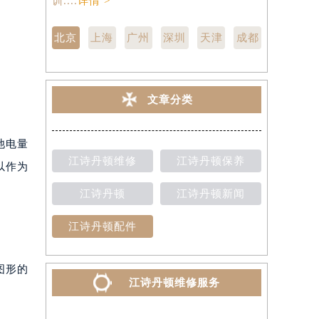
训....
详情 >
点,中心技师
北京
上海
广州
深圳
天津
成都
文章分类
池电量
江诗丹顿维修
江诗丹顿保养
以作为
江诗丹顿
江诗丹顿新闻
江诗丹顿配件
图形的
江诗丹顿维修服务