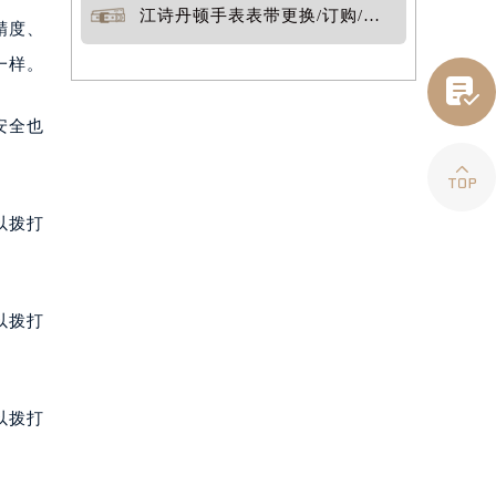
江诗丹顿手表表带更换/订购/定制
精度、
一样。

安全也

以拨打
以拨打
以拨打