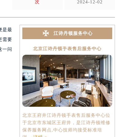
次
2024-12-02
便是最
江诗丹顿服务中心
更需要
北京江诗丹顿手表售后服务中心
上海
这一问
北京王府井江诗丹顿手表售后服务中心位
上海港汇国
于北京市东城区王府井，是江诗丹顿维修
中心位于上
保养服务网点,中心技师均接受标准培
心2座37