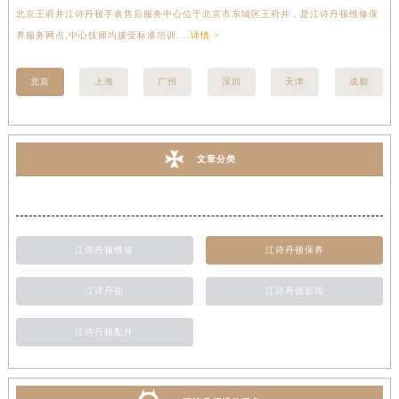
北京王府井江诗丹顿手表售后服务中心位于北京市东城区王府井，是江诗丹顿维修保
上
养服务网点,中心技师均接受标准培训....
详情 >
座
北京
上海
广州
深圳
天津
成都
文章分类
江诗丹顿维修
江诗丹顿保养
江诗丹顿
江诗丹顿新闻
江诗丹顿配件