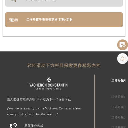
江诗丹顿手表表带更换/订购/定制


轻轻滑动下方栏目探索更多精彩内容
江诗丹顿中
江诗丹顿北
没人能拥有江诗丹顿,只不过为下一代保管而已
江诗丹顿上
(You never actually own a Vacheron Constantin.You
merely look after it for the next ...”
江诗丹顿天

总部服务热线
江诗丹顿广