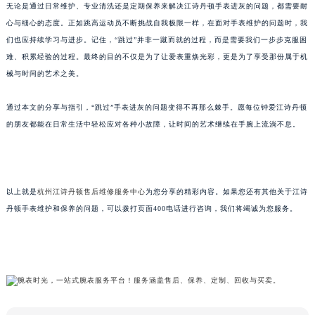
无论是通过日常维护、专业清洗还是定期保养来解决江诗丹顿手表进灰的问题，都需要耐
心与细心的态度。正如跳高运动员不断挑战自我极限一样，在面对手表维护的问题时，我
们也应持续学习与进步。记住，“跳过”并非一蹴而就的过程，而是需要我们一步步克服困
难、积累经验的过程。最终的目的不仅是为了让爱表重焕光彩，更是为了享受那份属于机
械与时间的艺术之美。
通过本文的分享与指引，“跳过”手表进灰的问题变得不再那么棘手。愿每位钟爱江诗丹顿
的朋友都能在日常生活中轻松应对各种小故障，让时间的艺术继续在手腕上流淌不息。
以上就是
杭州江诗丹顿售后维修服务中心
为您分享的精彩内容。如果您还有其他关于江诗
丹顿手表维护和保养的问题，可以拨打页面400电话进行咨询，我们将竭诚为您服务。