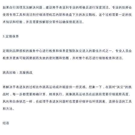
如果自行清理无法解决问题，建议将手表送到专业的维修店进行深度清洁。专业的技师会
使用专用工具和清洁剂仔细清理机芯内部和表盘下方的灰尘颗粒。这个过程需要一定的技
术知识和经验，并且需要拆解部分零件以确保彻底清洁。
3.定期保养
定期到品牌授权的服务中心进行检查和保养是预防灰尘进入的最佳方式之一。专业人员会
检查并更换可能因磨损而失效的密封圈和垫圈，并对整个机芯进行细致检查和清洁。
跳高比喻：克服挑战
将解决手表进灰的过程比作跳高运动或许能提供一些灵感。想象一下，在面对“灰尘”的挑
战时，每一步都需要精确计算、精准执行。就像跳高运动员在起跳前需要仔细观察高度、
风向和自身状态一样，在处理手表进灰问题时也需要仔细评估环境因素、选择合适的工具
和方法。
结语