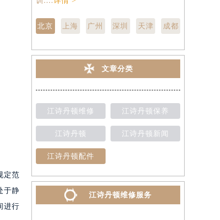
训....
详情 >
点,中心技师
北京
上海
广州
深圳
天津
成都
文章分类
江诗丹顿维修
江诗丹顿保养
江诗丹顿
江诗丹顿新闻
江诗丹顿配件
规定范
处于静
江诗丹顿维修服务
间进行