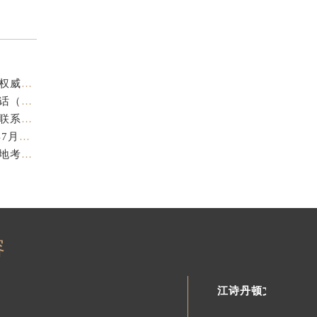
江诗丹顿中国官方售后服务中心｜官方热线与门店地址权威信息声明（2026年7月最新）
亲身探访江诗丹顿金华官方售后服务中心｜全新地址电话（2026年7月最新）
亲身探访江诗丹顿苏州官方售后服务中心｜完整地址与联系电话（2026年7月最新）
江诗丹顿表盘修复专业售后维修保养权威公示（2026年7月最新）
江诗丹顿中国官方售后服务中心服务电话及详细地址实地考察报告_多信源验证（2026年7月最新）
容
江诗丹顿文章库