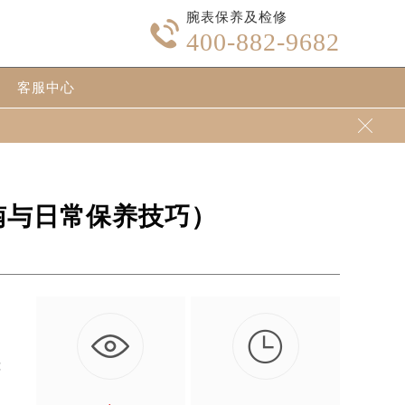
腕表保养及检修

400-882-9682
客服中心

南与日常保养技巧）

的
能