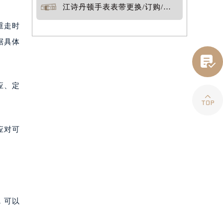
江诗丹顿手表表带更换/订购/定制
重走时
据具体

应、定

应对可
，可以