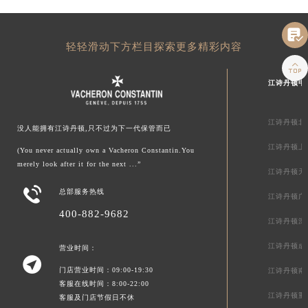

轻轻滑动下方栏目探索更多精彩内容

江诗丹顿中
江诗丹顿北
没人能拥有江诗丹顿,只不过为下一代保管而已
江诗丹顿上
(You never actually own a Vacheron Constantin.You
merely look after it for the next ...”
江诗丹顿天

总部服务热线
江诗丹顿广
400-882-9682
江诗丹顿深
江诗丹顿成
营业时间：

门店营业时间：09:00-19:30
江诗丹顿南
客服在线时间：8:00-22:00
江诗丹顿重
客服及门店节假日不休