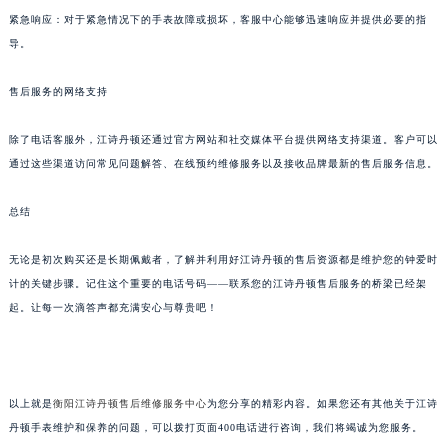
紧急响应：对于紧急情况下的手表故障或损坏，客服中心能够迅速响应并提供必要的指
导。
售后服务的网络支持
除了电话客服外，江诗丹顿还通过官方网站和社交媒体平台提供网络支持渠道。客户可以
通过这些渠道访问常见问题解答、在线预约维修服务以及接收品牌最新的售后服务信息。
总结
无论是初次购买还是长期佩戴者，了解并利用好江诗丹顿的售后资源都是维护您的钟爱时
计的关键步骤。记住这个重要的电话号码——联系您的江诗丹顿售后服务的桥梁已经架
起。让每一次滴答声都充满安心与尊贵吧！
以上就是
衡阳江诗丹顿售后维修服务中心
为您分享的精彩内容。如果您还有其他关于江诗
丹顿手表维护和保养的问题，可以拨打页面400电话进行咨询，我们将竭诚为您服务。