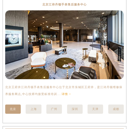
北京江诗丹顿手表售后服务中心
北京王府井江诗丹顿手表售后服务中心位于北京市东城区王府井，是江诗丹顿维修保
上
养服务网点,中心技师均接受标准培训....
详情 >
座
北京
上海
广州
深圳
天津
成都