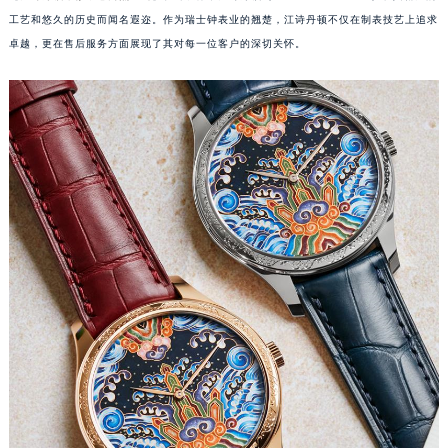
工艺和悠久的历史而闻名遐迩。作为瑞士钟表业的翘楚，江诗丹顿不仅在制表技艺上追求
卓越，更在售后服务方面展现了其对每一位客户的深切关怀。