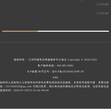
江诗丹顿郑
江诗丹顿长
版权所有：
江诗丹顿售后维修服务中心地点
Copyright © 2018-2032
客户服务热线：
400-882-9682
ICP备案/许可证号：吉ICP备2025030220号-28
XML
如权利人或知情人士发现本站内容存在事实错误或涉及版权、名誉权等侵权问题，请通过邮
箱：2557628530@qq.com 与我们联系，我们将在收到通知后立即依法处理。当前页面信息
更新时间：2026-07-18T15:55:36+08:00