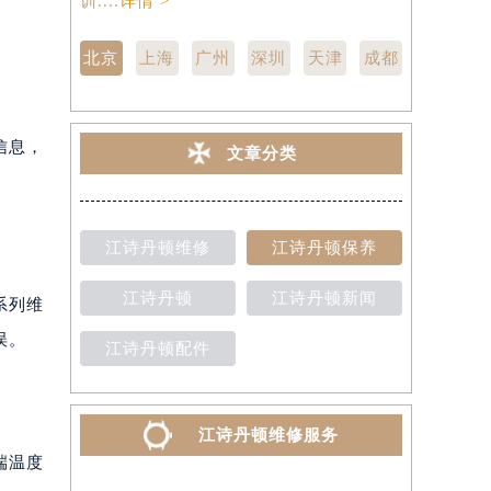
训....
详情 >
点,中心技师
北京
上海
广州
深圳
天津
成都
信息，
文章分类
江诗丹顿维修
江诗丹顿保养
江诗丹顿
江诗丹顿新闻
系列维
误。
江诗丹顿配件
江诗丹顿维修服务
端温度