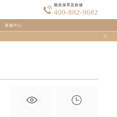
腕表保养及检修

400-882-9682
客服中心


其
…