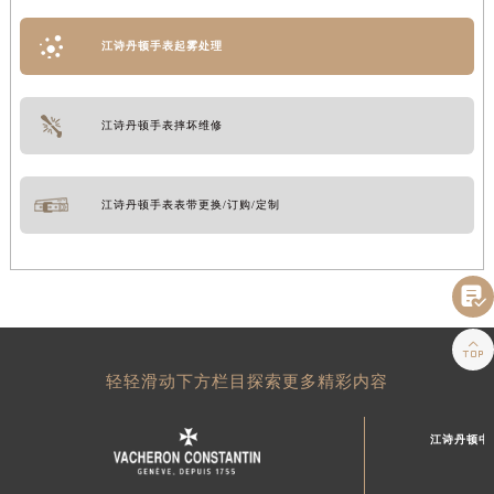
江诗丹顿手表起雾处理
江诗丹顿手表摔坏维修
江诗丹顿手表表带更换/订购/定制


轻轻滑动下方栏目探索更多精彩内容
江诗丹顿中