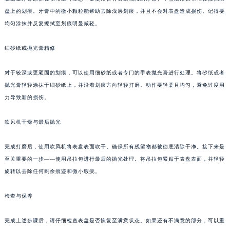
盘上的划痕。牙膏中的微小颗粒能帮助去除浅层划痕，并且不会对表盘造成损伤。记得要
均匀涂抹并反复擦拭至划痕明显减轻。
细砂纸或抛光膏精修
对于较深或更顽固的划痕，可以使用细砂纸或者专门的手表抛光膏进行处理。将砂纸或者
抛光膏轻轻涂抹于细砂纸上，并沿着划痕方向轻轻打磨。动作要轻柔且均匀，避免过度用
力导致新的损伤。
吹风机干燥与最后抛光
完成打磨后，使用吹风机将表盘表面吹干。确保所有残留物都被彻底清除干净。接下来是
至关重要的一步——使用吊拉包进行最后的抛光处理。将吊拉包紧贴于表盘表面，并轻轻
旋转以去除任何剩余痕迹和微小瑕疵。
检查与保养
完成上述步骤后，请仔细检查表盘是否恢复至满意状态。如果还有不满意的部分，可以重