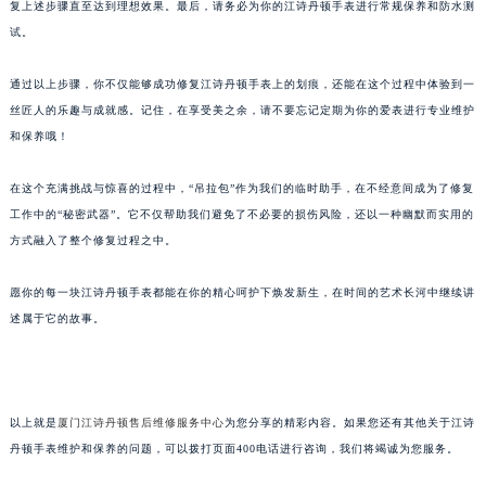
复上述步骤直至达到理想效果。最后，请务必为你的江诗丹顿手表进行常规保养和防水测
试。
通过以上步骤，你不仅能够成功修复江诗丹顿手表上的划痕，还能在这个过程中体验到一
丝匠人的乐趣与成就感。记住，在享受美之余，请不要忘记定期为你的爱表进行专业维护
和保养哦！
在这个充满挑战与惊喜的过程中，“吊拉包”作为我们的临时助手，在不经意间成为了修复
工作中的“秘密武器”。它不仅帮助我们避免了不必要的损伤风险，还以一种幽默而实用的
方式融入了整个修复过程之中。
愿你的每一块江诗丹顿手表都能在你的精心呵护下焕发新生，在时间的艺术长河中继续讲
述属于它的故事。
以上就是
厦门江诗丹顿售后维修服务中心
为您分享的精彩内容。如果您还有其他关于江诗
丹顿手表维护和保养的问题，可以拨打页面400电话进行咨询，我们将竭诚为您服务。