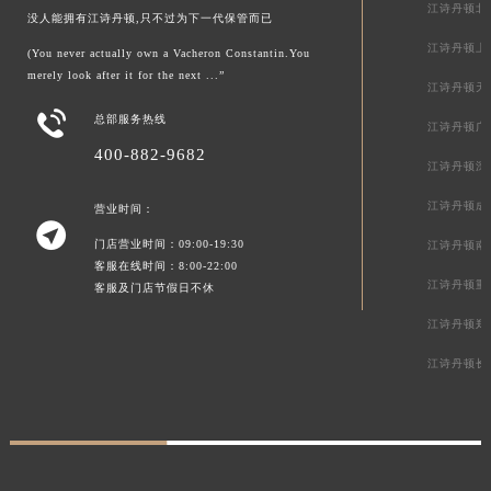
江诗丹顿北
没人能拥有江诗丹顿,只不过为下一代保管而已
江诗丹顿上
(You never actually own a Vacheron Constantin.You
merely look after it for the next ...”
江诗丹顿天

总部服务热线
江诗丹顿广
400-882-9682
江诗丹顿深
江诗丹顿成
营业时间：

门店营业时间：09:00-19:30
江诗丹顿南
客服在线时间：8:00-22:00
江诗丹顿重
客服及门店节假日不休
江诗丹顿郑
江诗丹顿长