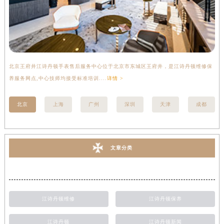
北京王府井江诗丹顿手表售后服务中心位于北京市东城区王府井，是江诗丹顿维修保
上
养服务网点,中心技师均接受标准培训....
详情 >
座
北京
上海
广州
深圳
天津
成都
文章分类
江诗丹顿维修
江诗丹顿保养
江诗丹顿
江诗丹顿新闻