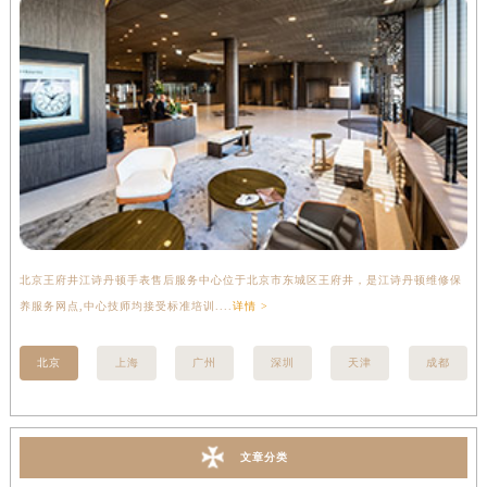
北京王府井江诗丹顿手表售后服务中心位于北京市东城区王府井，是江诗丹顿维修保
上
养服务网点,中心技师均接受标准培训....
详情 >
座
北京
上海
广州
深圳
天津
成都
文章分类