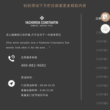
轻轻滑动下方栏目探索更多精彩内容

江诗丹顿中

江诗丹顿北
没人能拥有江诗丹顿,只不过为下一代保管而已
江诗丹顿上
(You never actually own a Vacheron Constantin.You
merely look after it for the next ...”
江诗丹顿天

总部服务热线
江诗丹顿广
400-882-9682
江诗丹顿深
江诗丹顿成
营业时间：

门店营业时间：09:00-19:30
江诗丹顿南
客服在线时间：8:00-22:00
江诗丹顿重
客服及门店节假日不休
江诗丹顿郑