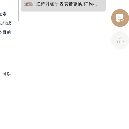
江诗丹顿手表表带更换/订购/定制
元素，

也能成
终目的

，可以