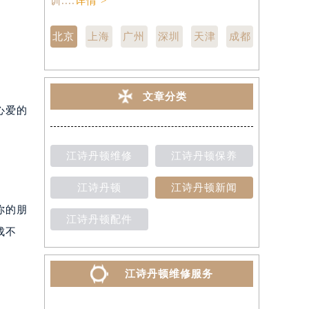
训....
详情 >
点,中心技师
北京
上海
广州
深圳
天津
成都
文章分类
心爱的
江诗丹顿维修
江诗丹顿保养
江诗丹顿
江诗丹顿新闻
你的朋
江诗丹顿配件
成不
江诗丹顿维修服务