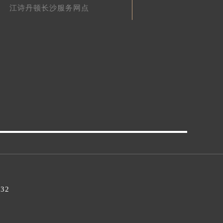
江诗丹顿长沙服务网点
032