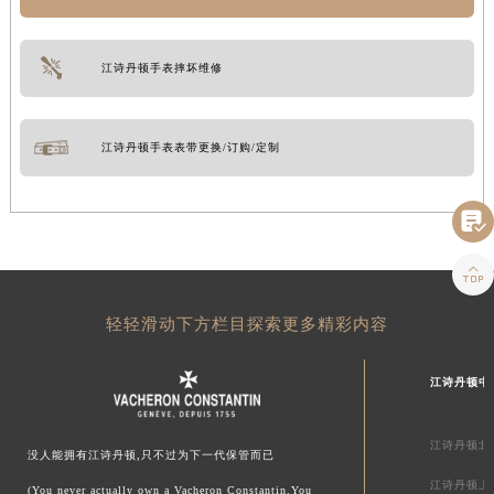
江诗丹顿手表摔坏维修
江诗丹顿手表表带更换/订购/定制


轻轻滑动下方栏目探索更多精彩内容
江诗丹顿中
江诗丹顿北
没人能拥有江诗丹顿,只不过为下一代保管而已
江诗丹顿上
(You never actually own a Vacheron Constantin.You