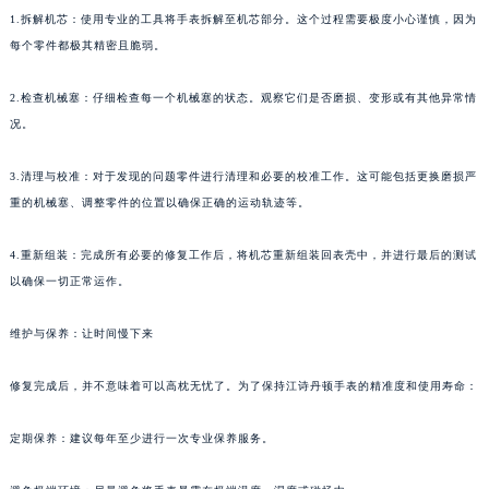
1.拆解机芯：使用专业的工具将手表拆解至机芯部分。这个过程需要极度小心谨慎，因为
每个零件都极其精密且脆弱。
2.检查机械塞：仔细检查每一个机械塞的状态。观察它们是否磨损、变形或有其他异常情
况。
3.清理与校准：对于发现的问题零件进行清理和必要的校准工作。这可能包括更换磨损严
重的机械塞、调整零件的位置以确保正确的运动轨迹等。
4.重新组装：完成所有必要的修复工作后，将机芯重新组装回表壳中，并进行最后的测试
以确保一切正常运作。
维护与保养：让时间慢下来
修复完成后，并不意味着可以高枕无忧了。为了保持江诗丹顿手表的精准度和使用寿命：
定期保养：建议每年至少进行一次专业保养服务。