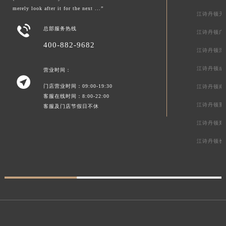
merely look after it for the next ...”
江诗丹顿天

总部服务热线
江诗丹顿广
400-882-9682
江诗丹顿深
江诗丹顿成
营业时间：

门店营业时间：09:00-19:30
江诗丹顿南
客服在线时间：8:00-22:00
江诗丹顿重
客服及门店节假日不休
江诗丹顿郑
江诗丹顿长