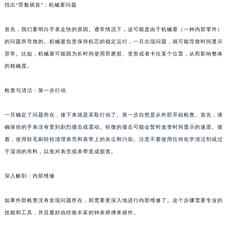
找出“罪魁祸首”：机械塞问题
首先，我们要明白手表走快的原因。通常情况下，这可能是由于机械塞（一种内部零件）
的问题所导致的。机械塞负责保持机芯的稳定运行，一旦出现问题，就可能导致时间显示
异常。比如，机械塞可能因为长时间使用而磨损、变形或者卡住某个位置，从而影响整体
的精确度。
检查与清洁：第一步行动
一旦确定了问题所在，接下来就是采取行动了。第一步自然是从外部开始检查。首先，请
确保你的手表没有受到剧烈撞击或震动。轻微的撞击可能会暂时改变时间显示的速度。接
着，使用软毛刷轻轻清理表壳和表带上的灰尘和污垢。注意不要使用任何化学清洁剂或过
于湿润的布料，以免对表壳或表带造成损害。
深入解剖：内部维修
如果外部检查没有发现问题所在，则需要更深入地进行内部维修了。这个步骤需要专业的
技能和工具，并且最好由经验丰富的钟表师傅来操作。