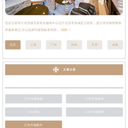
北京王府井江诗丹顿手表售后服务中心位于北京市东城区王府井，是江诗丹顿维修保
上
养服务网点,中心技师均接受标准培训....
详情 >
座
北京
上海
广州
深圳
天津
成都
文章分类
江诗丹顿维修
江诗丹顿保养
江诗丹顿
江诗丹顿新闻
江诗丹顿配件