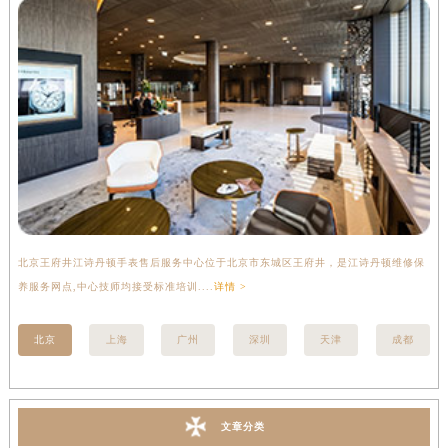
北京王府井江诗丹顿手表售后服务中心位于北京市东城区王府井，是江诗丹顿维修保
上
养服务网点,中心技师均接受标准培训....
详情 >
座
北京
上海
广州
深圳
天津
成都
文章分类