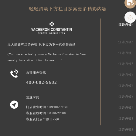

轻轻滑动下方栏目探索更多精彩内容

江诗丹顿中
江诗丹顿北
没人能拥有江诗丹顿,只不过为下一代保管而已
江诗丹顿上
(You never actually own a Vacheron Constantin.You
merely look after it for the next ...”
江诗丹顿天

总部服务热线
江诗丹顿广
400-882-9682
江诗丹顿深
江诗丹顿成
营业时间：

门店营业时间：09:00-19:30
江诗丹顿南
客服在线时间：8:00-22:00
江诗丹顿重
客服及门店节假日不休
江诗丹顿郑