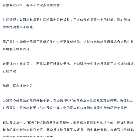
在修复过程中，有几个关键点需要注意：
时间管理：如同榕树需要时间积累养分般成长，手表修复也需要一定的时间。耐心等待，
并保持沟通渠道畅通。
原厂零件：确保使用原厂提供的零件进行更换或维修。这就好比榕树使用最适合自己生长
环境的土壤和养分。
定期保养：修复后，并不意味着可以高枕无忧。定期进行专业保养是保证手表长期健康运
行的关键。
结语：再次绽放光芒
经过精心修复后的江诗丹顿手表，在经历“摔坏”的考验后再次绽放出耀眼光芒。就像经历
过风雨洗礼后的榕树更加茁壮茂盛一样，您的爱表也将在新的篇章中继续陪伴您前行。
在这篇文章中，“榕树”不仅是自然界的象征物，更是寓意着在面对生活中的小挫折时所应
持有的坚韧精神与耐心态度。无论是江诗丹顿手表还是生活中其他事物，在遭遇挑战时都