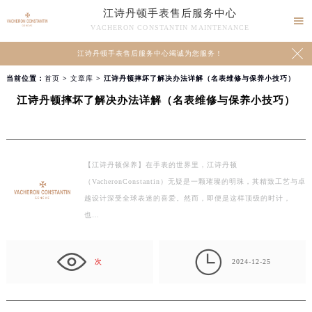
江诗丹顿手表售后服务中心

VACHERON CONSTANTIN MAINTENANCE

江诗丹顿手表售后服务中心竭诚为您服务！
当前位置：
首页
>
文章库
> 江诗丹顿摔坏了解决办法详解（名表维修与保养小技巧）
江诗丹顿摔坏了解决办法详解（名表维修与保养小技巧）
【江诗丹顿保养】在手表的世界里，江诗丹顿
（VacheronConstantin）无疑是一颗璀璨的明珠，其精致工艺与卓
越设计深受全球表迷的喜爱。然而，即便是这样顶级的时计，
也…

次
2024-12-25