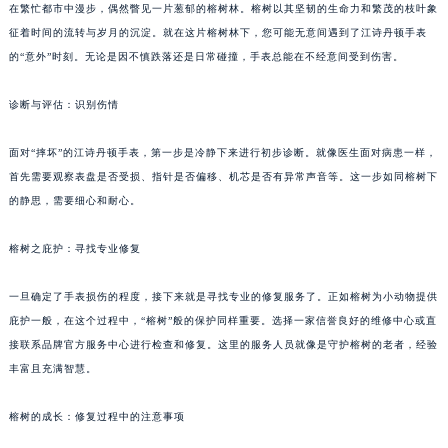
在繁忙都市中漫步，偶然瞥见一片葱郁的榕树林。榕树以其坚韧的生命力和繁茂的枝叶象
征着时间的流转与岁月的沉淀。就在这片榕树林下，您可能无意间遇到了江诗丹顿手表
的“意外”时刻。无论是因不慎跌落还是日常碰撞，手表总能在不经意间受到伤害。
诊断与评估：识别伤情
面对“摔坏”的江诗丹顿手表，第一步是冷静下来进行初步诊断。就像医生面对病患一样，
首先需要观察表盘是否受损、指针是否偏移、机芯是否有异常声音等。这一步如同榕树下
的静思，需要细心和耐心。
榕树之庇护：寻找专业修复
一旦确定了手表损伤的程度，接下来就是寻找专业的修复服务了。正如榕树为小动物提供
庇护一般，在这个过程中，“榕树”般的保护同样重要。选择一家信誉良好的维修中心或直
接联系品牌官方服务中心进行检查和修复。这里的服务人员就像是守护榕树的老者，经验
丰富且充满智慧。
榕树的成长：修复过程中的注意事项