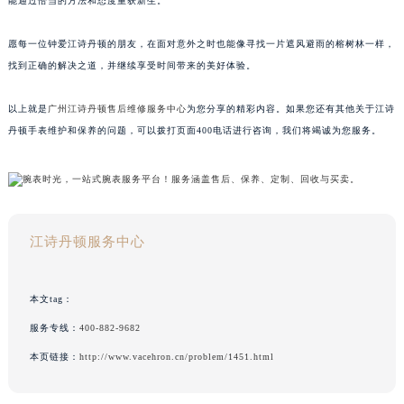
能通过恰当的方法和态度重获新生。
愿每一位钟爱江诗丹顿的朋友，在面对意外之时也能像寻找一片遮风避雨的榕树林一样，
找到正确的解决之道，并继续享受时间带来的美好体验。
以上就是
广州江诗丹顿售后维修服务中心
为您分享的精彩内容。如果您还有其他关于江诗
丹顿手表维护和保养的问题，可以拨打页面400电话进行咨询，我们将竭诚为您服务。
江诗丹顿服务中心
本文tag：
服务专线：
400-882-9682
本页链接：
http://www.vacehron.cn/problem/1451.html