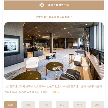
江诗丹顿服务中心
北京江诗丹顿手表售后服务中心
北京王府井江诗丹顿手表售后服务中心位于北京市东城区王府井，是江诗丹顿维修保
上
养服务网点,中心技师均接受标准培训....
详情 >
座
北京
上海
广州
深圳
天津
成都