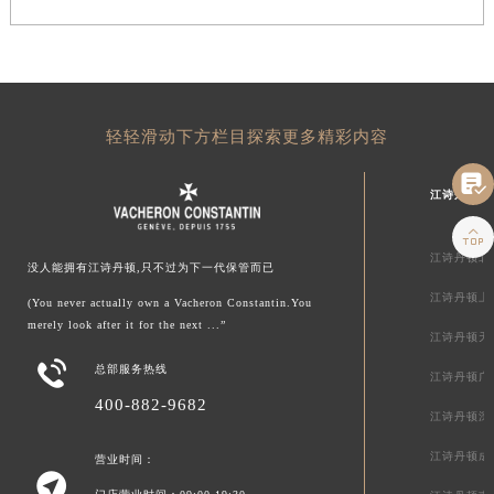
轻轻滑动下方栏目探索更多精彩内容

江诗丹顿中

江诗丹顿北
没人能拥有江诗丹顿,只不过为下一代保管而已
江诗丹顿上
(You never actually own a Vacheron Constantin.You
merely look after it for the next ...”
江诗丹顿天

总部服务热线
江诗丹顿广
400-882-9682
江诗丹顿深
江诗丹顿成
营业时间：
