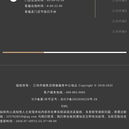
门店营业时间：09:00-19:30
江诗丹顿南
客服在线时间：8:00-22:00
江诗丹顿重
客服及门店节假日不休
江诗丹顿郑
江诗丹顿长
版权所有：
江诗丹顿售后维修服务中心地点
Copyright © 2018-2032
客户服务热线：
400-882-9682
ICP备案/许可证号：吉ICP备2025030220号-28
XML
如权利人或知情人士发现本站内容存在事实错误或涉及版权、名誉权等侵权问题，请通过邮
箱：2557628530@qq.com 与我们联系，我们将在收到通知后立即依法处理。当前页面信息
更新时间：2026-07-18T15:55:37+08:00