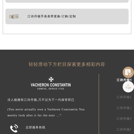
江诗丹顿手表表带更换/订购/定制
轻轻滑动下方栏目探索更多精彩内容

江诗丹顿中

江诗丹顿北
没人能拥有江诗丹顿,只不过为下一代保管而已
江诗丹顿上
(You never actually own a Vacheron Constantin.You
merely look after it for the next ...”
江诗丹顿天

总部服务热线
江诗丹顿广