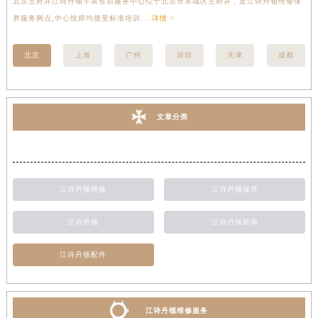
北京王府井江诗丹顿手表售后服务中心位于北京市东城区王府井，是江诗丹顿维修保
上
养服务网点,中心技师均接受标准培训....
详情 >
座
北京
上海
广州
深圳
天津
成都
文章分类
江诗丹顿维修
江诗丹顿保养
江诗丹顿
江诗丹顿新闻
江诗丹顿配件
江诗丹顿维修服务