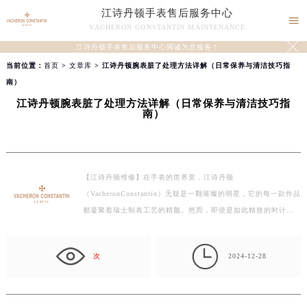
江诗丹顿手表售后服务中心

VACHERON CONSTANTIN MAINTENANCE

江诗丹顿手表售后服务中心竭诚为您服务！
当前位置：
首页
>
文章库
> 江诗丹顿腕表脏了处理方法详解（日常保养与清洁技巧指
南）
江诗丹顿腕表脏了处理方法详解（日常保养与清洁技巧指
南）
【江诗丹顿维修】在手表的世界里，江诗丹顿
（VacheronConstantin）无疑是一颗璀璨的明星，它的每一款作品
都凝聚着瑞士制表工艺的精髓。然而，即使是如此精致的时计…

次
2024-12-28