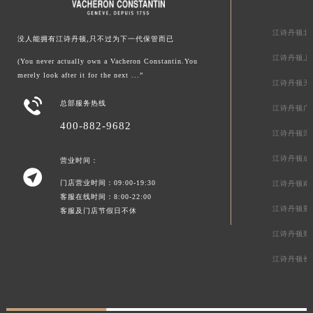
江诗丹顿中
江诗丹顿北
没人能拥有江诗丹顿,只不过为下一代保管而已
江诗丹顿上
(You never actually own a Vacheron Constantin.You
merely look after it for the next ...”
江诗丹顿天

总部服务热线
江诗丹顿广
400-882-9682
江诗丹顿深
江诗丹顿成
营业时间：

门店营业时间：09:00-19:30
江诗丹顿南
客服在线时间：8:00-22:00
江诗丹顿重
客服及门店节假日不休
江诗丹顿郑
江诗丹顿长