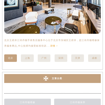
北京王府井江诗丹顿手表售后服务中心位于北京市东城区王府井，是江诗丹顿维修保
上
养服务网点,中心技师均接受标准培训....
详情 >
座
北京
上海
广州
深圳
天津
成都
文章分类
江诗丹顿维修
江诗丹顿保养