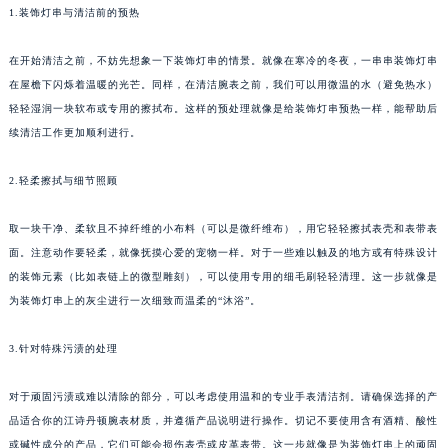
1.装饰灯串与清洁前的预热
在开始清洁之前，不妨先想象一下装饰灯串的情景。就像在寒冷的冬夜，一串串装饰灯串
在屋檐下闪烁着温暖的光芒。同样，在清洁腕表之前，我们可以用微温的水（避免热水）
轻轻湿润一块软布或专用的擦拭布。这样的预处理就像是给装饰灯串预热一样，能帮助后
续清洁工作更加顺利进行。
2.轻柔擦拭与细节照顾
取一块干净、柔软且不掉纤维的小布料（可以是微纤维布），用它轻轻擦拭表壳和表带表
面。注意动作要轻柔，就像抚摸心爱的宠物一样。对于一些难以触及的地方或有特殊设计
的装饰元素（比如表链上的微型雕刻），可以使用专用的细毛刷轻轻清理。这一步就像是
为装饰灯串上的灰尘进行一次细致而温柔的“沐浴”。
3.针对特殊污渍的处理
对于顽固污渍或难以清除的部分，可以考虑使用温和的专业手表清洁剂。请确保选择的产
品适合你的江诗丹顿腕表材质，并遵循产品说明进行操作。切记不要使用含有酒精、酸性