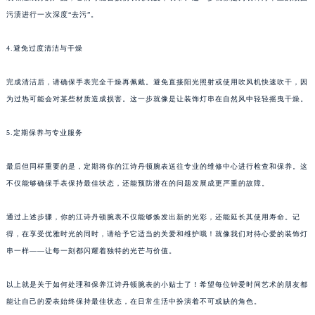
或碱性成分的产品，它们可能会损伤表壳或皮革表带。这一步就像是为装饰灯串上的顽固
污渍进行一次深度“去污”。
4.避免过度清洁与干燥
完成清洁后，请确保手表完全干燥再佩戴。避免直接阳光照射或使用吹风机快速吹干，因
为过热可能会对某些材质造成损害。这一步就像是让装饰灯串在自然风中轻轻摇曳干燥。
5.定期保养与专业服务
最后但同样重要的是，定期将你的江诗丹顿腕表送往专业的维修中心进行检查和保养。这
不仅能够确保手表保持最佳状态，还能预防潜在的问题发展成更严重的故障。
通过上述步骤，你的江诗丹顿腕表不仅能够焕发出新的光彩，还能延长其使用寿命。记
得，在享受优雅时光的同时，请给予它适当的关爱和维护哦！就像我们对待心爱的装饰灯
串一样——让每一刻都闪耀着独特的光芒与价值。
以上就是关于如何处理和保养江诗丹顿腕表的小贴士了！希望每位钟爱时间艺术的朋友都
能让自己的爱表始终保持最佳状态，在日常生活中扮演着不可或缺的角色。