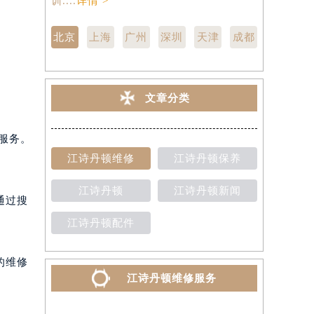
训....
详情 >
点,中心技师
北京
上海
广州
深圳
天津
成都
文章分类
服务。
江诗丹顿维修
江诗丹顿保养
江诗丹顿
江诗丹顿新闻
通过搜
江诗丹顿配件
的维修
江诗丹顿维修服务