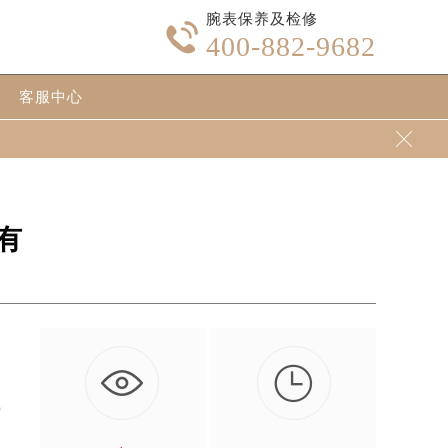
腕表保养及检修

400-882-9682
客服中心

有

代