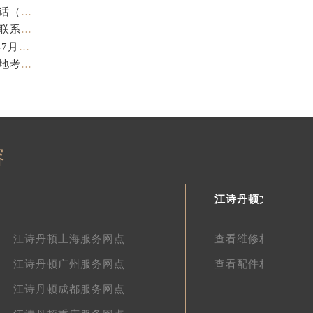
亲身探访江诗丹顿金华官方售后服务中心｜全新地址电话（2026年7月最新）
亲身探访江诗丹顿苏州官方售后服务中心｜完整地址与联系电话（2026年7月最新）
江诗丹顿表盘修复专业售后维修保养权威公示（2026年7月最新）
江诗丹顿中国官方售后服务中心服务电话及详细地址实地考察报告_多信源验证（2026年7月最新）
容
江诗丹顿文章库
江诗丹顿上海服务网点
查看维修相关文章
江诗丹顿广州服务网点
查看配件相关文章
江诗丹顿成都服务网点