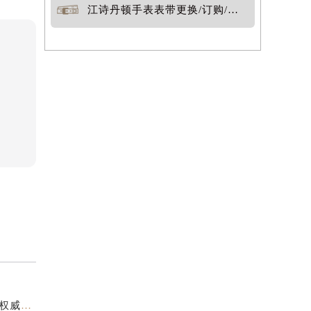
江诗丹顿手表表带更换/订购/定制
江诗丹顿中国官方售后服务中心｜官方热线与门店地址权威信息声明（2026年7月最新）