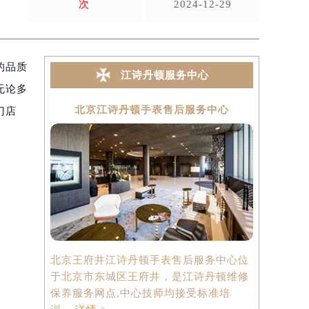
次
2024-12-29
越的品质
江诗丹顿服务中心
无论多
北京江诗丹顿手表售后服务中心
上海
门店
北京王府井江诗丹顿手表售后服务中心位
上海港汇国
于北京市东城区王府井，是江诗丹顿维修
中心位于上
保养服务网点,中心技师均接受标准培
心2座37