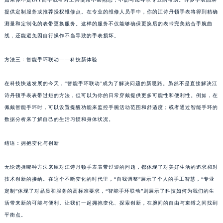
提供定制服务或推荐授权维修点。在专业的维修人员手中，你的江诗丹顿手表将得到精确
测量和定制化的表带更换服务。这样的服务不仅能够确保更换后的表带完美贴合手腕曲
线，还能避免因自行操作不当导致的手表损坏。
方法三：智能手环联动——科技新体验
在科技快速发展的今天，“智能手环联动”成为了解决问题的新思路。虽然不是直接解决江
诗丹顿手表表带过短的方法，但可以为你的日常穿戴提供更多可能性和便利性。例如，在
佩戴智能手环时，可以设置提醒功能来监控手腕活动范围和舒适度；或者通过智能手环的
数据分析来了解自己的生活习惯和身体状况。
结语：拥抱变化与创新
无论选择哪种方法来应对江诗丹顿手表表带过短的问题，都体现了对美好生活的追求和对
技术创新的接纳。在这个不断变化的时代里，“自我调整”展示了个人的手工智慧，“专业
定制”体现了对品质和服务的高标准要求，“智能手环联动”则展示了科技如何为我们的生
活带来新的可能与便利。让我们一起拥抱变化、探索创新，在腕间的自由与束缚之间找到
平衡点。