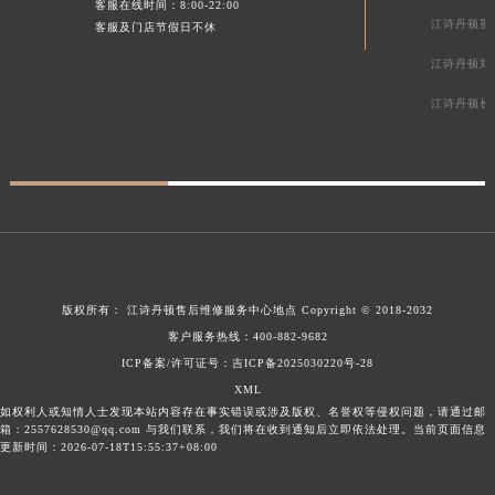
客服在线时间：8:00-22:00
江诗丹顿重
客服及门店节假日不休
江诗丹顿郑
江诗丹顿长
版权所有：
江诗丹顿售后维修服务中心地点
Copyright © 2018-2032
客户服务热线：
400-882-9682
ICP备案/许可证号：吉ICP备2025030220号-28
XML
如权利人或知情人士发现本站内容存在事实错误或涉及版权、名誉权等侵权问题，请通过邮
箱：2557628530@qq.com 与我们联系，我们将在收到通知后立即依法处理。当前页面信息
更新时间：2026-07-18T15:55:37+08:00