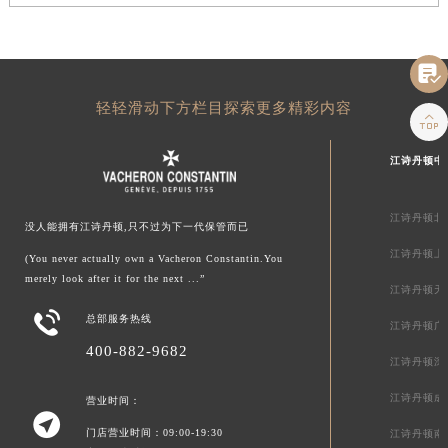

轻轻滑动下方栏目探索更多精彩内容

江诗丹顿中
江诗丹顿北
没人能拥有江诗丹顿,只不过为下一代保管而已
江诗丹顿上
(You never actually own a Vacheron Constantin.You
merely look after it for the next ...”
江诗丹顿天

总部服务热线
江诗丹顿广
400-882-9682
江诗丹顿深
江诗丹顿成
营业时间：

门店营业时间：09:00-19:30
江诗丹顿南