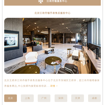
江诗丹顿服务中心
北京江诗丹顿手表售后服务中心
北京王府井江诗丹顿手表售后服务中心位于北京市东城区王府井，是江诗丹顿维修保
上
养服务网点,中心技师均接受标准培训....
详情 >
座
北京
上海
广州
深圳
天津
成都