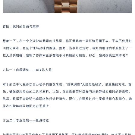
首段：腕间的自由与束缚
想象一下，在一个充满智能元素的世界里，你正佩戴着一款江诗丹顿手表。手表不仅是时
间的记录者，更是个性与品味的展现。然而，当表带过短时，就如同给你的手腕套上了一
把无形的锁链，限制了你探索更多智能手环功能的可能性。那么，如何摆脱这束缚呢？
方法一：自我调整——DIY达人秀
对于那些手巧且喜欢自己动手的朋友来说，“自我调整”无疑是最经济、最直接的方法。首
先，确保使用专业的工具和材料。比如，在更换表带时选择与原表带材质相同的替换带。
然后，根据手表说明书或网络教程进行操作。记住，在调整过程中要保持耐心和细心，确
保表扣能够稳固地固定在手腕上。
方法二：专业定制——量身打造
如果你不是DIY高手或者对工具使用不甚熟悉，不妨考虑寻求专业的帮助。许多手表品牌