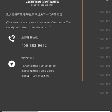
江诗丹顿北
没人能拥有江诗丹顿,只不过为下一代保管而已
江诗丹顿上
(You never actually own a Vacheron Constantin.You
merely look after it for the next ...”
江诗丹顿天

总部服务热线
江诗丹顿广
400-882-9682
江诗丹顿深
江诗丹顿成
营业时间：

门店营业时间：09:00-19:30
江诗丹顿南
客服在线时间：8:00-22:00
江诗丹顿重
客服及门店节假日不休
江诗丹顿郑
江诗丹顿长