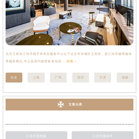
北京王府井江诗丹顿手表售后服务中心位于北京市东城区王府井，是江诗丹顿维修保
上
养服务网点,中心技师均接受标准培训....
详情 >
座
北京
上海
广州
深圳
天津
成都
文章分类
江诗丹顿维修
江诗丹顿保养