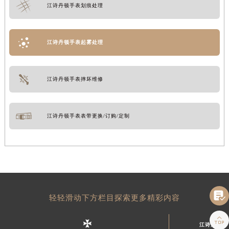
江诗丹顿手表划痕处理
江诗丹顿手表起雾处理
江诗丹顿手表摔坏维修
江诗丹顿手表表带更换/订购/定制

轻轻滑动下方栏目探索更多精彩内容

江诗丹顿中