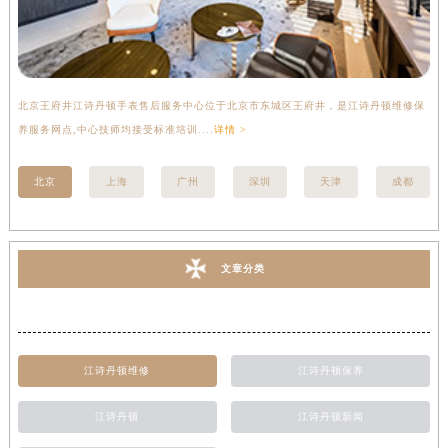
北京王府井江诗丹顿手表售后服务中心位于北京市东城区王府井，是江诗丹顿维修保
上
养服务网点,中心技师均接受标准培训....
详情 >
座
北京
上海
广州
深圳
天津
成都
文章分类
江诗丹顿维修
江诗丹顿保养
江诗丹顿
江诗丹顿新闻