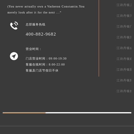
江诗丹顿上
(You never actually own a Vacheron Constantin.You
merely look after it for the next ...”
江诗丹顿天

总部服务热线
江诗丹顿广
400-882-9682
江诗丹顿深
江诗丹顿成
营业时间：

门店营业时间：09:00-19:30
江诗丹顿南
客服在线时间：8:00-22:00
江诗丹顿重
客服及门店节假日不休
江诗丹顿郑
江诗丹顿长