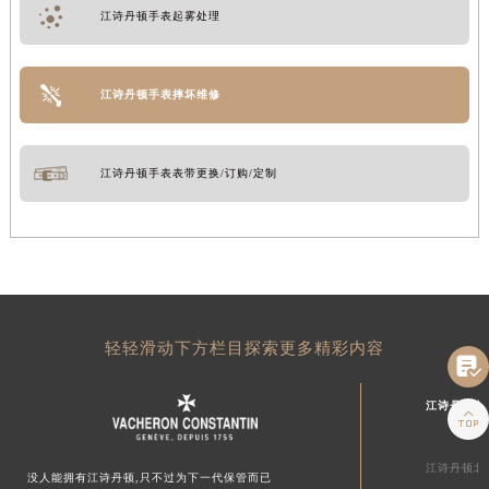
江诗丹顿手表起雾处理
江诗丹顿手表摔坏维修
江诗丹顿手表表带更换/订购/定制
轻轻滑动下方栏目探索更多精彩内容

江诗丹顿中

江诗丹顿北
没人能拥有江诗丹顿,只不过为下一代保管而已