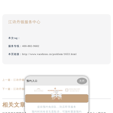
江诗丹顿服务中心
本文tag：
服务专线：
400-882-9682
本页链接：
http://www.vacehron.cn/problem/1653.html
上一篇：
江诗丹顿表蒙划痕处理办法盘点（专业修复技巧与注意事项）
预约入口
关闭
下一篇：
江诗丹顿维修售后中心门店电话
立即预约
相关文章
提前预约免排队，到店即享服务
预约时间有变无需取消，可随时重新预约