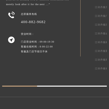
merely look after it for the next ...”
江诗丹顿天

总部服务热线
江诗丹顿广
400-882-9682
江诗丹顿深
江诗丹顿成
营业时间：

门店营业时间：09:00-19:30
江诗丹顿南
客服在线时间：8:00-22:00
江诗丹顿重
客服及门店节假日不休
江诗丹顿郑
江诗丹顿长