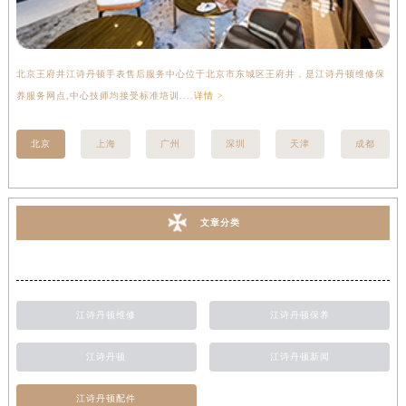
北京王府井江诗丹顿手表售后服务中心位于北京市东城区王府井，是江诗丹顿维修保
上
养服务网点,中心技师均接受标准培训....
详情 >
座
北京
上海
广州
深圳
天津
成都
文章分类
江诗丹顿维修
江诗丹顿保养
江诗丹顿
江诗丹顿新闻
江诗丹顿配件