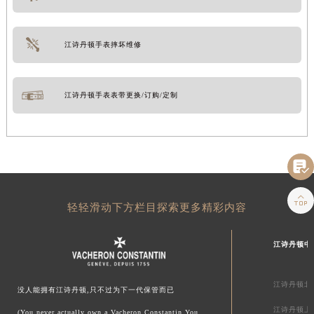
江诗丹顿手表摔坏维修
江诗丹顿手表表带更换/订购/定制


轻轻滑动下方栏目探索更多精彩内容
江诗丹顿中
江诗丹顿北
没人能拥有江诗丹顿,只不过为下一代保管而已
江诗丹顿上
(You never actually own a Vacheron Constantin.You