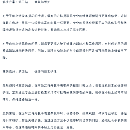
解决方案：第三站——修复与维护
对于手动上链发条损坏的情况，最好的方法是联系专业的维修师傅进行更换或修复。这就
像是在森林中寻找一位经验丰富的向导一样重要。专业的师傅会根据手表的具体型号和故
障情况选择合适的发条进行替换，并确保其与机芯完美匹配。
对于自动上链系统的问题，则需要更深入地了解其内部结构和工作原理。有时候简单的调
整或清洁就能解决问题。例如，清理自动陀上的灰尘或润滑剂不足都可能导致上链效率下
降。
预防措施：第四站——保养与日常护理
最后但同样重要的是，在享受江诗丹顿手表带来的精准计时之余，也要注意日常的保养和
护理。定期送至专业店进行检查和清洁可以有效预防潜在的问题。就像在小径上经常清理
落叶、保持道路畅通一样。
总的来说，在面对江诗丹顿手表发条故障时，保持冷静、细致观察、寻求专业帮助，并做
好日常维护工作是关键步骤。通过这些方法不仅能够解决当前的问题，还能延长手表的使
用寿命，在这条通往时间的小径上走得更远、更稳。