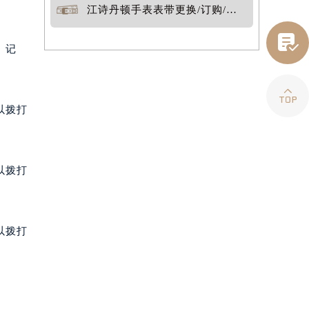
江诗丹顿手表表带更换/订购/定制

。记

以拨打
以拨打
以拨打