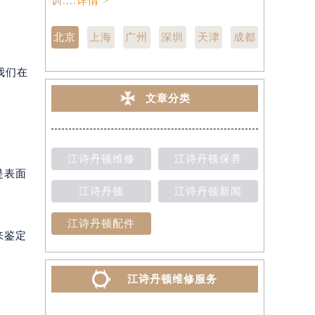
训....
详情 >
点,中心技师
北京
上海
广州
深圳
天津
成都
我们在
文章分类
江诗丹顿维修
江诗丹顿保养
是表面
江诗丹顿
江诗丹顿新闻
江诗丹顿配件
来鉴定
江诗丹顿维修服务