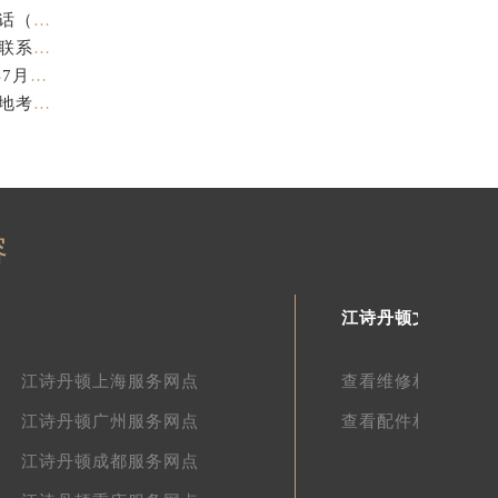
亲身探访江诗丹顿金华官方售后服务中心｜全新地址电话（2026年7月最新）
亲身探访江诗丹顿苏州官方售后服务中心｜完整地址与联系电话（2026年7月最新）
江诗丹顿表盘修复专业售后维修保养权威公示（2026年7月最新）
江诗丹顿中国官方售后服务中心服务电话及详细地址实地考察报告_多信源验证（2026年7月最新）
容
江诗丹顿文章库
江诗丹顿上海服务网点
查看维修相关文章
江诗丹顿广州服务网点
查看配件相关文章
江诗丹顿成都服务网点