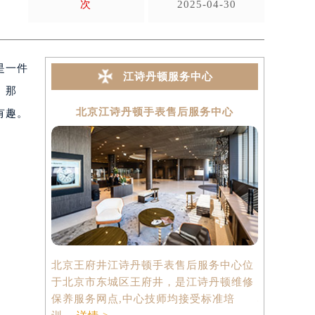
次
2025-04-30
是一件
江诗丹顿服务中心
。那
北京江诗丹顿手表售后服务中心
上海
有趣。
北京王府井江诗丹顿手表售后服务中心位
上海港汇国
于北京市东城区王府井，是江诗丹顿维修
中心位于上
保养服务网点,中心技师均接受标准培
心2座37