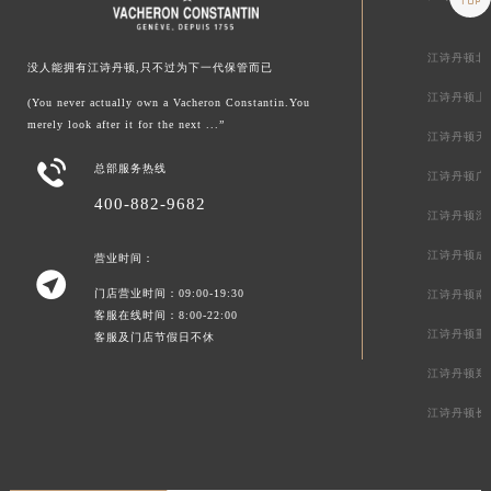
江诗丹顿北
没人能拥有江诗丹顿,只不过为下一代保管而已
江诗丹顿上
(You never actually own a Vacheron Constantin.You
merely look after it for the next ...”
江诗丹顿天

总部服务热线
江诗丹顿广
400-882-9682
江诗丹顿深
江诗丹顿成
营业时间：

门店营业时间：09:00-19:30
江诗丹顿南
客服在线时间：8:00-22:00
江诗丹顿重
客服及门店节假日不休
江诗丹顿郑
江诗丹顿长