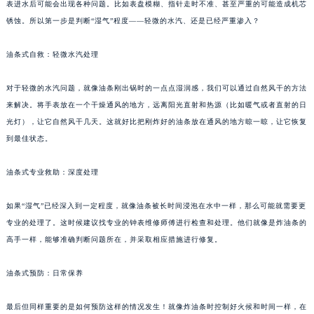
表进水后可能会出现各种问题。比如表盘模糊、指针走时不准、甚至严重的可能造成机芯
锈蚀。所以第一步是判断“湿气”程度——轻微的水汽、还是已经严重渗入？
油条式自救：轻微水汽处理
对于轻微的水汽问题，就像油条刚出锅时的一点点湿润感，我们可以通过自然风干的方法
来解决。将手表放在一个干燥通风的地方，远离阳光直射和热源（比如暖气或者直射的日
光灯），让它自然风干几天。这就好比把刚炸好的油条放在通风的地方晾一晾，让它恢复
到最佳状态。
油条式专业救助：深度处理
如果“湿气”已经深入到一定程度，就像油条被长时间浸泡在水中一样，那么可能就需要更
专业的处理了。这时候建议找专业的钟表维修师傅进行检查和处理。他们就像是炸油条的
高手一样，能够准确判断问题所在，并采取相应措施进行修复。
油条式预防：日常保养
最后但同样重要的是如何预防这样的情况发生！就像炸油条时控制好火候和时间一样，在