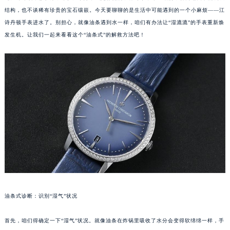
结构，也不谈稀有珍贵的宝石镶嵌。今天要聊聊的是生活中可能遇到的一个小麻烦——江
诗丹顿手表进水了。别担心，就像油条遇到水一样，咱们有办法让“湿漉漉”的手表重新焕
发生机。让我们一起来看看这个“油条式”的解救方法吧！
油条式诊断：识别“湿气”状况
首先，咱们得确定一下“湿气”状况。就像油条在炸锅里吸收了水分会变得软绵绵一样，手