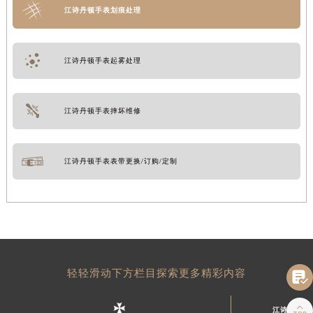
江诗丹顿手表划痕处理
江诗丹顿手表起雾处理
江诗丹顿手表摔坏维修
江诗丹顿手表表带更换/订购/定制
轻轻滑动下方栏目探索更多精彩内容


江诗丹顿中