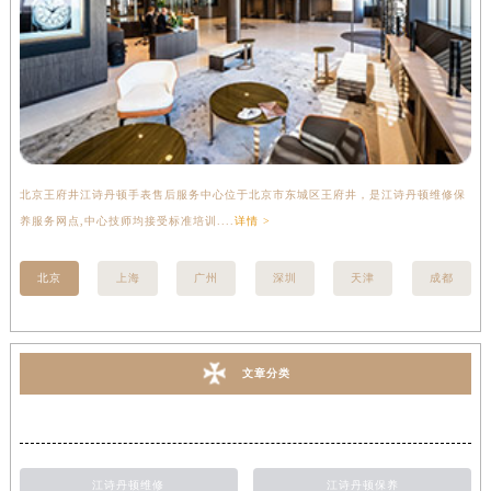
北京王府井江诗丹顿手表售后服务中心位于北京市东城区王府井，是江诗丹顿维修保
上
养服务网点,中心技师均接受标准培训....
详情 >
座
北京
上海
广州
深圳
天津
成都
文章分类
江诗丹顿维修
江诗丹顿保养