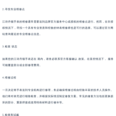
2.寻找专业维修点
江诗丹顿手表的维修通常需要送到品牌官方服务中心或授权的维修点进行。然而，在非授
权情况下，寻找一个具有专业资质和经验的钟表维修师也是可行的选择。可以通过官方网
站查询最近的专业维修点信息。
3.检查 状态
如果您的江诗丹顿手表还在 期内，请务必联系官方客服确认 政策。在某些情况下， 服务
可能覆盖部分或全部修理费用。
4.维修过程
一旦决定将手表送到专业机构进行修理，务必确保维修过程由经验丰富的技术人员操作。
他们将对表壳进行细致检查，并根据实际情况制定修复方案。常见的修复方法包括更换损
坏的部分、重新焊接或使用特殊材料进行修补等。
5.检查和试戴