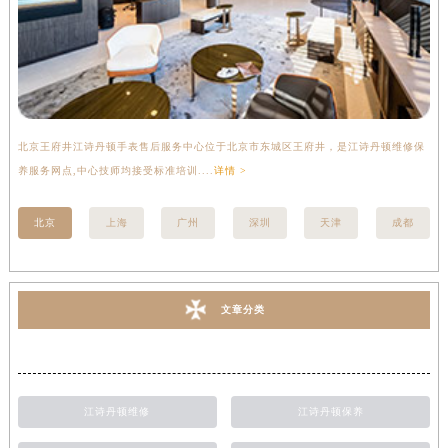
北京王府井江诗丹顿手表售后服务中心位于北京市东城区王府井，是江诗丹顿维修保
上
养服务网点,中心技师均接受标准培训....
详情 >
座
北京
上海
广州
深圳
天津
成都
文章分类
江诗丹顿维修
江诗丹顿保养