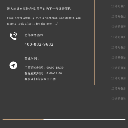
江诗丹顿北
没人能拥有江诗丹顿,只不过为下一代保管而已
江诗丹顿上
(You never actually own a Vacheron Constantin.You
merely look after it for the next ...”
江诗丹顿天

总部服务热线
江诗丹顿广
400-882-9682
江诗丹顿深
江诗丹顿成
营业时间：

门店营业时间：09:00-19:30
江诗丹顿南
客服在线时间：8:00-22:00
江诗丹顿重
客服及门店节假日不休
江诗丹顿郑
江诗丹顿长