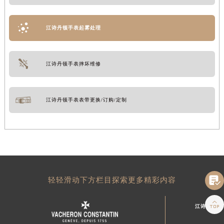
江诗丹顿手表起雾处理
江诗丹顿手表摔坏维修
江诗丹顿手表表带更换/订购/定制

轻轻滑动下方栏目探索更多精彩内容

江诗丹顿中