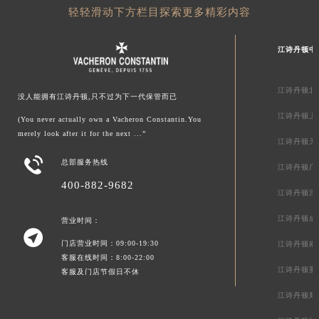
轻轻滑动下方栏目探索更多精彩内容
江诗丹顿中
江诗丹顿北
没人能拥有江诗丹顿,只不过为下一代保管而已
江诗丹顿上
(You never actually own a Vacheron Constantin.You
merely look after it for the next ...”
江诗丹顿天

总部服务热线
江诗丹顿广
400-882-9682
江诗丹顿深
江诗丹顿成
营业时间：

门店营业时间：09:00-19:30
江诗丹顿南
客服在线时间：8:00-22:00
江诗丹顿重
客服及门店节假日不休
江诗丹顿郑