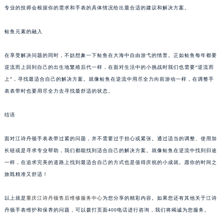
专业的技师会根据你的需求和手表的具体情况给出最合适的建议和解决方案。
鲑鱼元素的融入
在享受解决问题的同时，不妨想象一下鲑鱼在大海中自由游弋的情景。正如鲑鱼每年都要
逆流而上回到自己的出生地繁殖后代一样，在面对生活中的小挑战时我们也需要“逆流而
上”，寻找最适合自己的解决方案。就像鲑鱼在逆流中用尽全力向前游动一样，在调整手
表表带时也要用尽全力去寻找最舒适的状态。
结语
面对江诗丹顿手表表带过紧的问题，并不需要过于担心或紧张。通过适当的调整、使用加
长链或是寻求专业帮助，我们都能找到适合自己的解决方案。就像鲑鱼在逆流中找到归途
一样，在追求完美的道路上找到最适合自己的方式也是值得庆祝的小成就。愿你的时间之
旅既精准又舒适！
以上就是
重庆江诗丹顿售后维修服务中心
为您分享的精彩内容。如果您还有其他关于江诗
丹顿手表维护和保养的问题，可以拨打页面400电话进行咨询，我们将竭诚为您服务。