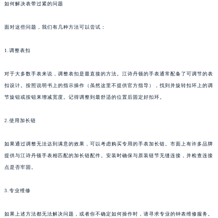
如何解决表带过紧的问题
面对这些问题，我们有几种方法可以尝试：
1.调整表扣
对于大多数手表来说，调整表扣是最直接的方法。江诗丹顿的手表通常配备了可调节的表
扣设计。按照说明书上的指示操作（虽然这里不提供官方指导），找到并旋转扣环上的调
节旋钮或按钮来增减宽度。记得调整到最舒适的位置后固定好扣环。
2.使用加长链
如果通过调整无法达到满意的效果，可以考虑购买专用的手表加长链。市面上有许多品牌
提供与江诗丹顿手表相匹配的加长链配件。安装时确保与原装链节无缝连接，并检查连接
点是否牢固。
3.专业维修
如果上述方法都无法解决问题，或者你不确定如何操作时，请寻求专业的钟表维修服务。