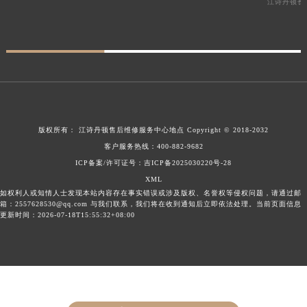
江诗丹顿长
版权所有：
江诗丹顿售后维修服务中心地点
Copyright © 2018-2032
客户服务热线：
400-882-9682
ICP备案/许可证号：吉ICP备2025030220号-28
XML
如权利人或知情人士发现本站内容存在事实错误或涉及版权、名誉权等侵权问题，请通过邮
箱：2557628530@qq.com 与我们联系，我们将在收到通知后立即依法处理。当前页面信息
更新时间：2026-07-18T15:55:32+08:00