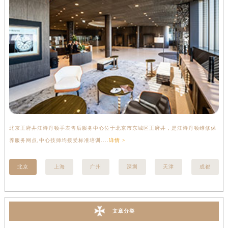
北京王府井江诗丹顿手表售后服务中心位于北京市东城区王府井，是江诗丹顿维修保
上
养服务网点,中心技师均接受标准培训....
详情 >
座
北京
上海
广州
深圳
天津
成都
文章分类