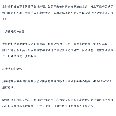
上链是机械表正常运作的关键步骤。如果手表长时间未被佩戴或上链，机芯可能会因缺乏
动力而走时不准。检查手表的上链状态，如果发现上链不足，可以尝试轻轻旋转表冠进行
上链。
2.调整时间补偿器
大多数机械表都配备有时间补偿器（如摆轮游丝），用于调整走时精度。如果您具备一定
的专业知识和工具，可以尝试微调这些部件来改善走时准确性。但请注意，这需要谨慎操
作，以免造成进一步的损坏。
3.清洁和润滑机芯
如果您的手表出现问题建议您尽快拨打江诗丹顿售后维修服务中心热线：400-609-9509
进行咨询。
随着时间的推移，机芯内部可能会积累灰尘和污垢，影响其正常运行。定期清洁和润滑机
芯可以有效提高走时精度。不过，这项工作最好由专业的维修人员来进行。