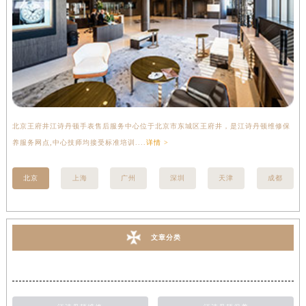
北京王府井江诗丹顿手表售后服务中心位于北京市东城区王府井，是江诗丹顿维修保
上
养服务网点,中心技师均接受标准培训....
详情 >
座
北京
上海
广州
深圳
天津
成都
文章分类