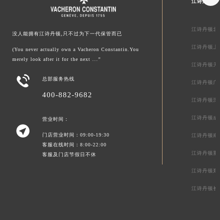
江诗丹顿中
江诗丹顿北
没人能拥有江诗丹顿,只不过为下一代保管而已
江诗丹顿上
(You never actually own a Vacheron Constantin.You
merely look after it for the next ...”
江诗丹顿天

总部服务热线
江诗丹顿广
400-882-9682
江诗丹顿深
江诗丹顿成
营业时间：

门店营业时间：09:00-19:30
江诗丹顿南
客服在线时间：8:00-22:00
江诗丹顿重
客服及门店节假日不休
江诗丹顿郑
江诗丹顿长