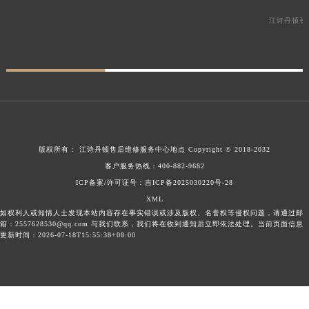
江诗丹顿长
版权所有：
江诗丹顿售后维修服务中心地点
Copyright © 2018-2032
客户服务热线：
400-882-9682
ICP备案/许可证号：吉ICP备2025030220号-28
XML
如权利人或知情人士发现本站内容存在事实错误或涉及版权、名誉权等侵权问题，请通过邮
箱：2557628530@qq.com 与我们联系，我们将在收到通知后立即依法处理。当前页面信息
更新时间：2026-07-18T15:55:38+08:00