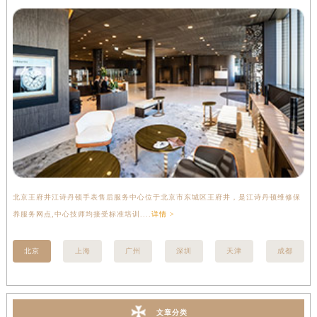
北京王府井江诗丹顿手表售后服务中心位于北京市东城区王府井，是江诗丹顿维修保
上
养服务网点,中心技师均接受标准培训....
详情 >
座
北京
上海
广州
深圳
天津
成都
文章分类