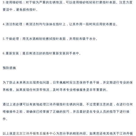
3.使用细砂纸：对于较为严重的生锈情况，可以使用细砂纸轻轻打磨指针表面。注意力度
要适中，避免损伤指针。
4.清洁剂处理：将清洁剂均匀涂抹在指针上，让其作用一段时间后用软布擦去。
5.干燥处理：用无水酒精轻轻擦拭指针表面，并用软布吸干水分。
6.重新安装：最后将清洁好的指针重新安装回手表中。
预防措施
为了防止未来再次出现类似问题，日常佩戴时应注意保持手表干燥，并定期进行专业的保
养检查。如果发现任何异常情况，及时寻求专业维修服务是非常重要的。
通过上述步骤可以有效地处理江诗丹顿指针生锈的问题。不过需要注意的是，在进行任何
维修操作之前，请确保已经掌握了正确的技巧，并且最好是在专业人员的指导下进行操
作。
以上就是
北京江诗丹顿售后服务中心
为您分享的精彩内容。如果您还有其他关于江诗丹顿