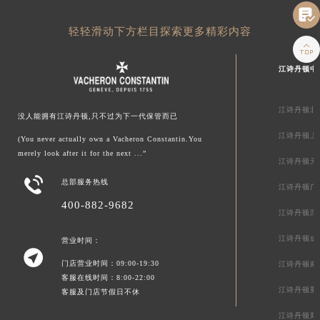

轻轻滑动下方栏目探索更多精彩内容

江诗丹顿中
江诗丹顿北
没人能拥有江诗丹顿,只不过为下一代保管而已
江诗丹顿上
(You never actually own a Vacheron Constantin.You
merely look after it for the next ...”
江诗丹顿天

总部服务热线
江诗丹顿广
400-882-9682
江诗丹顿深
江诗丹顿成
营业时间：

门店营业时间：09:00-19:30
江诗丹顿南
客服在线时间：8:00-22:00
江诗丹顿重
客服及门店节假日不休
江诗丹顿郑