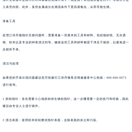
入表壳内部。此外，某些金属成分在潮湿条件下更容易氧化，从而导致生锈。
准备工具
处理江诗丹顿指针生锈问题时，需要准备一些基本的工具和材料。包括细砂纸、无水酒
精、软布以及专业的钟表清洁剂等。确保这些工具和材料都是干净且干燥的，以避免进一
步损坏手表。
清洁与处理
如果您的手表出现问题建议您尽快拨打江诗丹顿售后维修服务中心热线：400-006-0073
进行咨询。
1.拆卸指针：首先需要小心地拆卸掉生锈的指针。这一步骤需要一定的技巧和经验，因此
建议由专业人士进行操作。
2.清洁表面：使用软布轻轻擦拭指针表面，去除表面的灰尘和污垢。