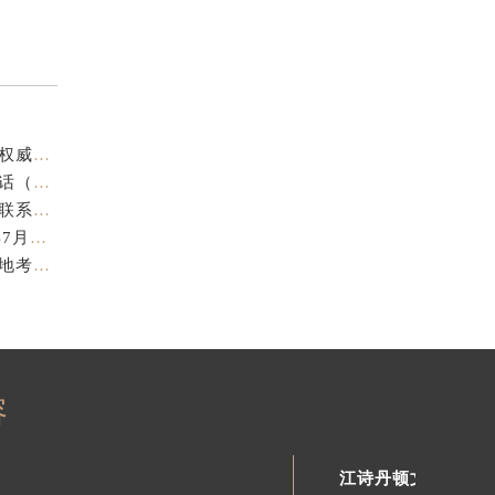
江诗丹顿中国官方售后服务中心｜官方热线与门店地址权威信息声明（2026年7月最新）
亲身探访江诗丹顿金华官方售后服务中心｜全新地址电话（2026年7月最新）
亲身探访江诗丹顿苏州官方售后服务中心｜完整地址与联系电话（2026年7月最新）
江诗丹顿表盘修复专业售后维修保养权威公示（2026年7月最新）
江诗丹顿中国官方售后服务中心服务电话及详细地址实地考察报告_多信源验证（2026年7月最新）
容