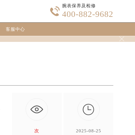
腕表保养及检修

400-882-9682
客服中心


艺