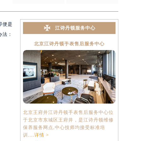
次
2025-08-25
即便是
江诗丹顿服务中心
办法：
北京江诗丹顿手表售后服务中心
上海
北京王府井江诗丹顿手表售后服务中心位
上海港汇国
于北京市东城区王府井，是江诗丹顿维修
中心位于上
保养服务网点,中心技师均接受标准培
心2座37
训....
详情 >
点,中心技师