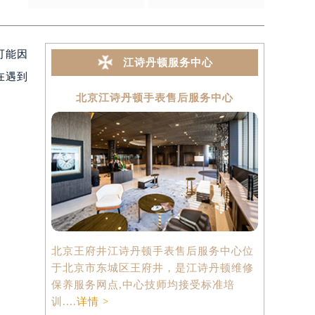
次
2025-09-29
可能因
江诗丹顿服务中心
在遇到
北京江诗丹顿手表售后服务中心
上海
北京王府井江诗丹顿手表售后服务中心位
上海港汇国
于北京市东城区王府井，是江诗丹顿维修
中心位于上
保养服务网点,中心技师均接受标准培
心2座37
训....
详情 >
点,中心技师