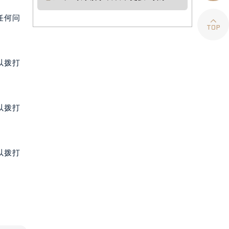
江诗丹顿手表表带更换/订购/定制

任何问
以拨打
以拨打
以拨打