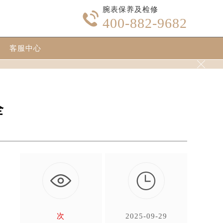
腕表保养及检修

400-882-9682
客服中心

全

即