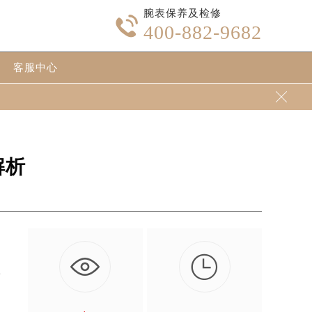
腕表保养及检修

400-882-9682
客服中心

解析

上