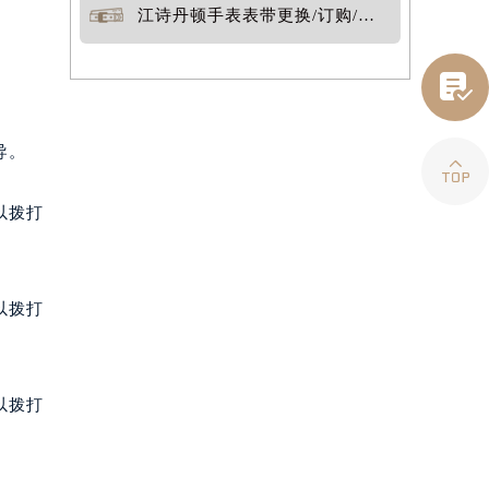
江诗丹顿手表表带更换/订购/定制

导。

以拨打
以拨打
以拨打