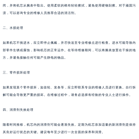
闭，并将机芯从腕表中取出。使用柔软的棉布轻轻擦拭，避免使用硬物刮擦。对于顽固污
渍，可以咨询专业的维修人员推荐合适的清洁剂。
二、水损处理
如果机芯不慎进水，应立即停止佩戴，并尽快送至专业维修点进行检查。进水可能导致内
部零件生锈或腐蚀，影响机芯的正常运作。在等待维修期间，可以将腕表放置在干燥的地
方，并避免接触任何可能产生静电的物品。
三、零件损坏处理
如果发现某个零件损坏，如齿轮、发条等，应立即联系专业的维修人员进行更换。自行拆
解可能会导致更严重的损坏。在维修过程中，请务必选择有经验的专业人士进行操作。
四、润滑剂失效处理
随着时间推移，机芯内的润滑剂可能会逐渐失效。定期为机芯添加适量的新润滑剂是保持
其良好运行状态的关键。建议每年至少进行一次全面的保养和润滑。