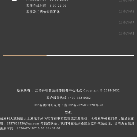
江诗丹顿南
客服在线时间：8:00-22:00
江诗丹顿重
客服及门店节假日不休
江诗丹顿郑
江诗丹顿长
版权所有：
江诗丹顿售后维修服务中心地点
Copyright © 2018-2032
客户服务热线：
400-882-9682
ICP备案/许可证号：吉ICP备2025030220号-28
XML
如权利人或知情人士发现本站内容存在事实错误或涉及版权、名誉权等侵权问题，请通过邮
箱：2557628530@qq.com 与我们联系，我们将在收到通知后立即依法处理。当前页面信息
更新时间：2026-07-18T15:55:39+08:00