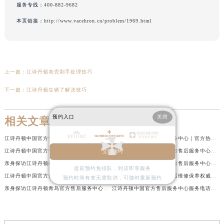
服务专线：
400-882-9682
本页链接：
http://www.vacehron.cn/problem/1969.html
上一篇：
江诗丹顿表壳割手处理技巧
下一篇：
江诗丹顿生锈了解决技巧
预约入口
关闭
相关文章
江诗丹顿中国官方售后服务中心｜服务热线及全部维修地址权威信息通告（2026年7月最新）
江诗丹顿中国官方售后服务中心｜官方热线与门店地址权威信息声明（2026年7月最新）
江诗丹顿中国官方售后服务中心｜全新地址及售后电话权威信息通告（2026年7月最新）
亲身探访江诗丹顿金华官方售后服务中心｜全新地址电话（2026年7月最新）
立即预约
亲身探访江诗丹顿杭州官方售后服务中心｜全部网点地址电话（2026年7月最新）
亲身探访江诗丹顿苏州官方售后服务中心｜完整地址与联系电话（2026年7月最新）
提前预约免排队，到店即享服务
江诗丹顿中国官方售后服务中心电话及服务网点地址实地考察报告_多信源验证（2026年7月最新）
江诗丹顿表盘修复专业售后维修保养权威公示（2026年7月最新）
预约时间有变无需取消，可随时重新预约
亲身探访江诗丹顿青岛官方售后服务中心｜全新服务热线及门店地址（2026年7月最新）
江诗丹顿中国官方售后服务中心服务电话及详细地址实地考察报告_多信源验证（2026年7月最新）