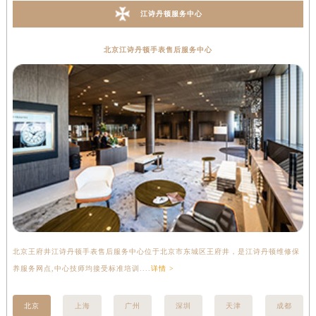
江诗丹顿服务中心
北京江诗丹顿手表售后服务中心
北京王府井江诗丹顿手表售后服务中心位于北京市东城区王府井，是江诗丹顿维修保
上
养服务网点,中心技师均接受标准培训....
详情 >
座
北京
上海
广州
深圳
天津
成都