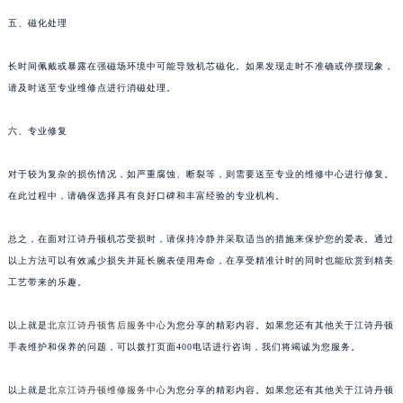
五、磁化处理
长时间佩戴或暴露在强磁场环境中可能导致机芯磁化。如果发现走时不准确或停摆现象，
请及时送至专业维修点进行消磁处理。
六、专业修复
对于较为复杂的损伤情况，如严重腐蚀、断裂等，则需要送至专业的维修中心进行修复。
在此过程中，请确保选择具有良好口碑和丰富经验的专业机构。
总之，在面对江诗丹顿机芯受损时，请保持冷静并采取适当的措施来保护您的爱表。通过
以上方法可以有效减少损失并延长腕表使用寿命，在享受精准计时的同时也能欣赏到精美
工艺带来的乐趣。
以上就是
北京江诗丹顿售后服务中心
为您分享的精彩内容。如果您还有其他关于江诗丹顿
手表维护和保养的问题，可以拨打页面400电话进行咨询，我们将竭诚为您服务。
以上就是
北京江诗丹顿维修服务中心
为您分享的精彩内容。如果您还有其他关于江诗丹顿