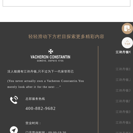

轻轻滑动下方栏目探索更多精彩内容

江诗丹顿中
江诗丹顿北
没人能拥有江诗丹顿,只不过为下一代保管而已
江诗丹顿上
(You never actually own a Vacheron Constantin.You
merely look after it for the next ...”
江诗丹顿天

总部服务热线
江诗丹顿广
400-882-9682
江诗丹顿深
江诗丹顿成
营业时间：

门店营业时间：09:00-19:30