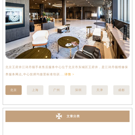
北京王府井江诗丹顿手表售后服务中心位于北京市东城区王府井，是江诗丹顿维修保
上
养服务网点,中心技师均接受标准培训....
详情 >
座
北京
上海
广州
深圳
天津
成都
文章分类