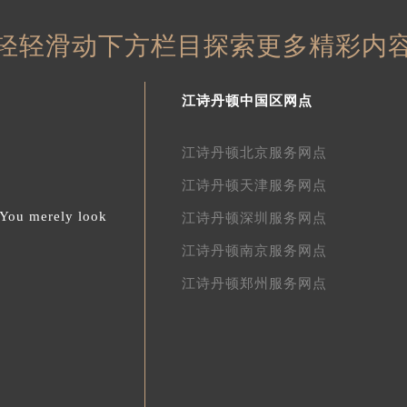
轻轻滑动下方栏目探索更多精彩内
江诗丹顿中国区网点
江诗丹顿北京服务网点
江诗丹顿天津服务网点
.You merely look
江诗丹顿深圳服务网点
江诗丹顿南京服务网点
江诗丹顿郑州服务网点