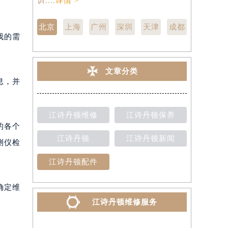
训....
详情 >
点,中心技师
北京
上海
广州
深圳
天津
成都
我的需
文章分类
息，并
江诗丹顿维修
江诗丹顿保养
的各个
江诗丹顿
江诗丹顿新闻
测仪检
江诗丹顿配件
确定维
江诗丹顿维修服务