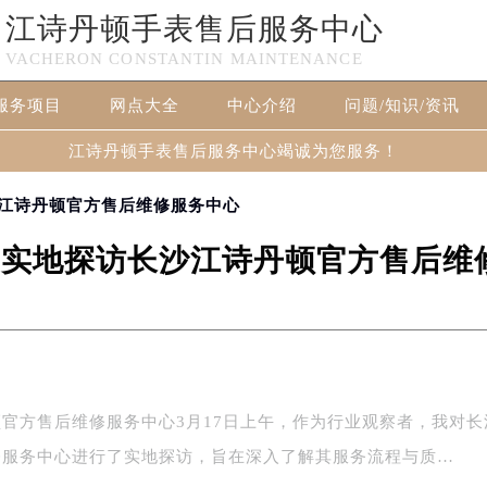
江诗丹顿手表售后服务中心
VACHERON CONSTANTIN MAINTENANCE
服务项目
网点大全
中心介绍
问题/知识/资讯
江诗丹顿手表售后服务中心竭诚为您服务！
长沙江诗丹顿官方售后维修服务中心
3月实地探访长沙江诗丹顿官方售后
官方售后维修服务中心3月17日上午，作为行业观察者，我对长
修服务中心进行了实地探访，旨在深入了解其服务流程与质…