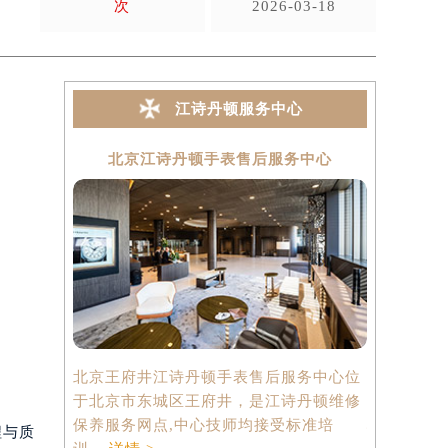
次
2026-03-18
江诗丹顿服务中心
北京江诗丹顿手表售后服务中心
上海
北京王府井江诗丹顿手表售后服务中心位
上海港汇国
于北京市东城区王府井，是江诗丹顿维修
中心位于上
保养服务网点,中心技师均接受标准培
心2座37
程与质