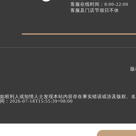
客服在线时间：8:00-22:00
客服及门店节假日不休
版
如权利人或知情人士发现本站内容存在事实错误或涉及版权、名誉权
间：2026-07-18T15:55:39+08:00