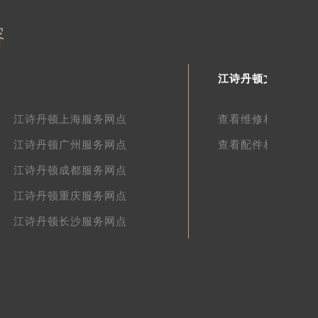
容
江诗丹顿文章库
江诗丹顿上海服务网点
查看维修相关文章
江诗丹顿广州服务网点
查看配件相关文章
江诗丹顿成都服务网点
江诗丹顿重庆服务网点
江诗丹顿长沙服务网点