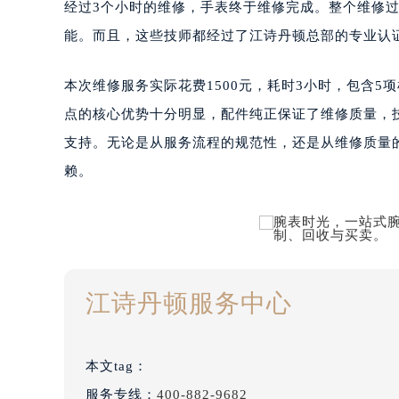
经过3个小时的维修，手表终于维修完成。整个维修
能。而且，这些技师都经过了江诗丹顿总部的专业认
本次维修服务实际花费1500元，耗时3小时，包含5项检
点的核心优势十分明显，配件纯正保证了维修质量，
支持。无论是从服务流程的规范性，还是从维修质量
赖。
江诗丹顿服务中心
本文tag：
服务专线：
400-882-9682