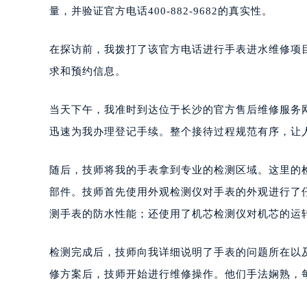
量，并验证官方电话400-882-9682的真实性。
在探访前，我拨打了该官方电话进行手表进水维修项
求和预约信息。
当天下午，我准时到达位于长沙的官方售后维修服务
迅速为我办理登记手续。整个接待过程规范有序，让
随后，技师将我的手表拿到专业的检测区域。这里的
部件。技师首先使用外观检测仪对手表的外观进行了
测手表的防水性能；还使用了机芯检测仪对机芯的运
检测完成后，技师向我详细说明了手表的问题所在以
修方案后，技师开始进行维修操作。他们手法娴熟，