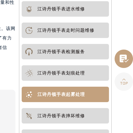
质量和性
江诗丹顿手表进水维修
性。该网
江诗丹顿手表走时问题维修
了有力
者信
江诗丹顿手表检测服务

江诗丹顿手表划痕处理

江诗丹顿手表起雾处理
江诗丹顿手表摔坏维修