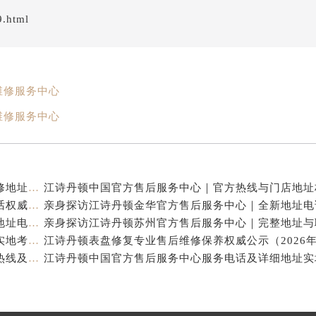
9.html
维修服务中心
维修服务中心
江诗丹顿中国官方售后服务中心｜服务热线及全部维修地址权威信息通告（2026年7月最新）
江诗丹顿中国官方售后服务中心｜全新地址及售后电话权威信息通告（2026年7月最新）
亲身探访江诗丹顿杭州官方售后服务中心｜全部网点地址电话（2026年7月最新）
江诗丹顿中国官方售后服务中心电话及服务网点地址实地考察报告_多信源验证（2026年7月最新）
亲身探访江诗丹顿青岛官方售后服务中心｜全新服务热线及门店地址（2026年7月最新）