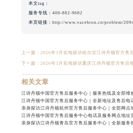
本文tag：
服务专线：
400-882-9682
本页链接：
http://www.vacehron.cn/problem/209
上一篇：
2026年3月实地探访哈尔滨江诗丹顿官方售
下一篇：
2026年3月实地探访重庆江诗丹顿官方售后
相关文章