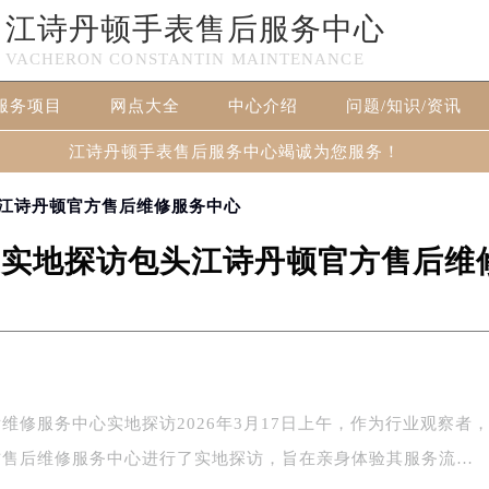
江诗丹顿手表售后服务中心
VACHERON CONSTANTIN MAINTENANCE
服务项目
网点大全
中心介绍
问题/知识/资讯
江诗丹顿手表售后服务中心竭诚为您服务！
包头江诗丹顿官方售后维修服务中心
3月实地探访包头江诗丹顿官方售后
维修服务中心实地探访2026年3月17日上午，作为行业观察者
方售后维修服务中心进行了实地探访，旨在亲身体验其服务流…