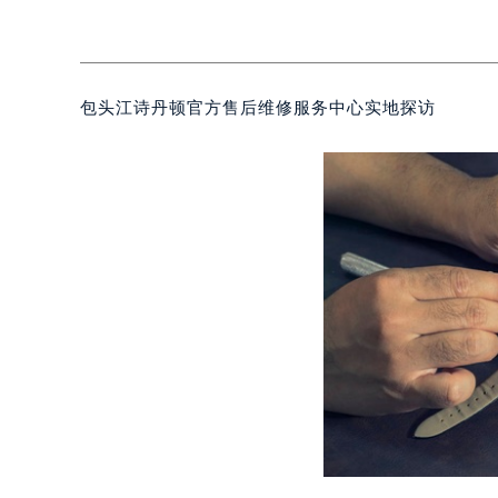
包头江诗丹顿官方售后维修服务中心实地探访