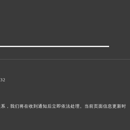
032
我们联系，我们将在收到通知后立即依法处理。当前页面信息更新时