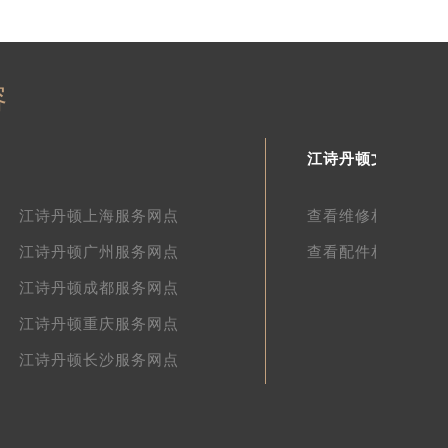
容
江诗丹顿文章库
江诗丹顿上海服务网点
查看维修相关文章
江诗丹顿广州服务网点
查看配件相关文章
江诗丹顿成都服务网点
江诗丹顿重庆服务网点
江诗丹顿长沙服务网点