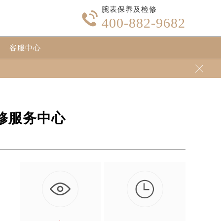
腕表保养及检修

400-882-9682
客服中心

维修服务中心

，