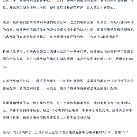
当天下午，我准时到达服务中心。一进门，接待人员便热情迎接，引导我到休息区稍作休
息，并迅速为我办理登记手续。整个接待过程规范有序，让人感觉十分安心。
随后，技师将我的手表拿到专业的检测区域。这里的检测设备一应俱全，都是行业高标准
的仪器。技师先使用高精度的气密检测仪检测手表的防水性能，接着用电子显微镜观察机
芯内部是否有水渍和零件损坏。整个检测过程严谨细致，共包含了5项检测项目。
检测结果显示，手表内部确实因为进水出现了一些小问题。技师耐心地向我解释了故障原
因和维修方案，并告知我维修所需的时间和费用。本次维修预计耗时3小时，费用为1500
元。
在等待维修的过程中，我注意到服务中心的配件展示区，这里陈列着各种江诗丹顿手表的
原装配件，从表盘到机芯，一应俱全，确保了维修使用的都是纯正的原厂配件。
技师开始维修手表，他们操作熟练，每一个动作都精准到位。他们都持有专业的技师认
证，具备丰富的维修经验。经过3个小时的精心维修，手表终于修复完成。技师再次对手
表进行检测，确保各项性能恢复正常后，才将手表交付给我。
经3月17日预约探访，江诗丹顿三亚官方售后维修服务中心维修耗时3小时，费用1500