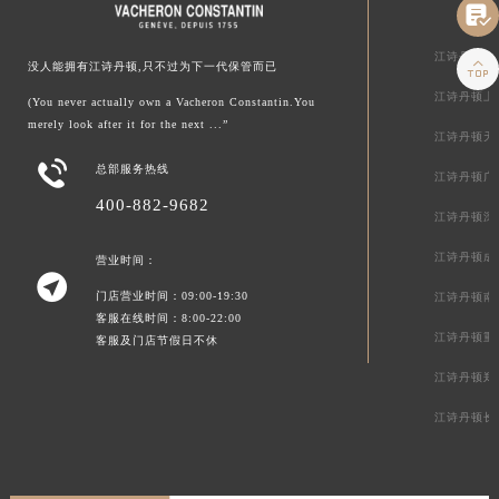

江诗丹顿北

没人能拥有江诗丹顿,只不过为下一代保管而已
江诗丹顿上
(You never actually own a Vacheron Constantin.You
merely look after it for the next ...”
江诗丹顿天

总部服务热线
江诗丹顿广
400-882-9682
江诗丹顿深
江诗丹顿成
营业时间：

门店营业时间：09:00-19:30
江诗丹顿南
客服在线时间：8:00-22:00
江诗丹顿重
客服及门店节假日不休
江诗丹顿郑
江诗丹顿长