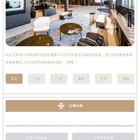
北京王府井江诗丹顿手表售后服务中心位于北京市东城区王府井，是江诗丹顿维修保
上
养服务网点,中心技师均接受标准培训....
详情 >
座
北京
上海
广州
深圳
天津
成都
文章分类
江诗丹顿维修
江诗丹顿保养