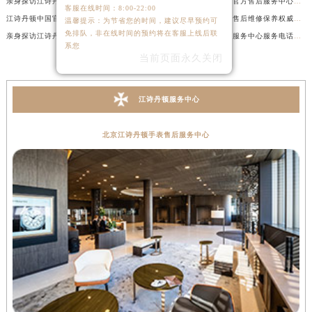
亲身探访江诗丹顿杭州官方售后服务中心｜全部网点地址电话（2026年7月最新）
亲身探访江诗丹顿苏州官方售后服务中心｜完整地址与联系电话（2026年7月最新）
客服在线时间：8:00-22:00
江诗丹顿中国官方售后服务中心电话及服务网点地址实地考察报告_多信源验证（2026年7月最新）
江诗丹顿表盘修复专业售后维修保养权威公示（2026年7月最新）
温馨提示：为节省您的时间，建议尽早预约可
免排队，非在线时间的预约将在客服上线后联
亲身探访江诗丹顿青岛官方售后服务中心｜全新服务热线及门店地址（2026年7月最新）
江诗丹顿中国官方售后服务中心服务电话及详细地址实地考察报告_多信源验证（2026年7月最新）
系您
当前页面永久关闭
江诗丹顿服务中心
北京江诗丹顿手表售后服务中心