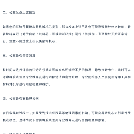
二、检查发条上弦情况
如果您的江诗丹顿腕表是机械机芯类型，那么发条上弦不足也可能导致指针停止转动。轻
轻旋转表冠（对于自动上链机芯，可以尝试轻推）进行上弦操作，直至指针开始正常运
行。注意不要过度上弦以免损坏机芯。
三、检查是否需要润滑
长时间未进行保养的江诗丹顿腕表可能会出现润滑不足的情况，导致指针卡住。此时可以
考虑将腕表送至专业维修点进行内部清洁和润滑处理。专业的维修人员会使用专用工具和
材料对机芯进行细致检查和维护。
四、检查是否有物理损伤
在日常佩戴过程中，如果受到撞击或跌落等物理因素的影响，可能会导致机芯内部零件受
损或移位。这种情况下需要将腕表送到专业维修点进行全面检查和修复。