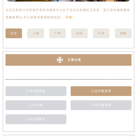
北京王府井江诗丹顿手表售后服务中心位于北京市东城区王府井，是江诗丹顿维修保
上
养服务网点,中心技师均接受标准培训....
详情 >
座
北京
上海
广州
深圳
天津
成都
文章分类
江诗丹顿维修
江诗丹顿保养
江诗丹顿
江诗丹顿新闻
江诗丹顿配件