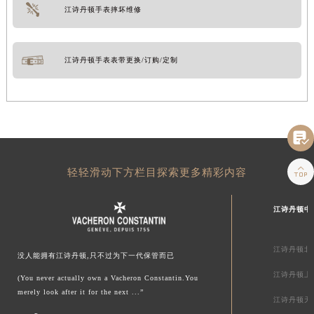
江诗丹顿手表摔坏维修
江诗丹顿手表表带更换/订购/定制


轻轻滑动下方栏目探索更多精彩内容
江诗丹顿中
江诗丹顿北
没人能拥有江诗丹顿,只不过为下一代保管而已
江诗丹顿上
(You never actually own a Vacheron Constantin.You
merely look after it for the next ...”
江诗丹顿天