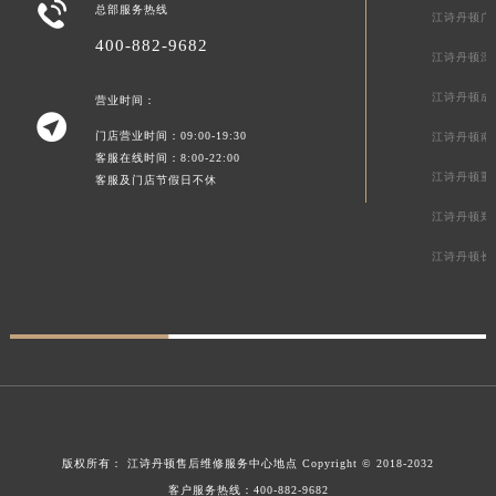

总部服务热线
江诗丹顿广
400-882-9682
江诗丹顿深
江诗丹顿成
营业时间：

门店营业时间：09:00-19:30
江诗丹顿南
客服在线时间：8:00-22:00
江诗丹顿重
客服及门店节假日不休
江诗丹顿郑
江诗丹顿长
版权所有：
江诗丹顿售后维修服务中心地点
Copyright © 2018-2032
客户服务热线：
400-882-9682