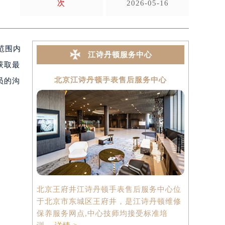
次
2026-05-16
国范围内
江诗丹顿服务中心
获取最
北京江诗丹顿手表售后服务中心
上海
员的沟
北京王府井江诗丹顿手表售后服务中心位
上海港汇国
于北京市东城区王府井，是江诗丹顿维修
中心位于上
保养服务网点,中心技师均接受标准培
心2座37