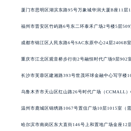
厦门市思明区湖滨东路95号万象城华润大厦B座11层1
福州市晋安区竹屿路6号东二环泰禾广场2号楼5层50
成都市锦江区人民东路6号SAC东原中心24层2406
重庆市江北区观音桥步行街2号融恒时代广场9层902
长沙市芙蓉区建湘路393号世茂环球金融中心写字楼10
乌鲁木齐市天山区红山路26号时代广场（CCMALL）C
温州市鹿城区锦绣路1067号置信广场10层1015室（
哈尔滨市南岗区东大直街146号上和置地广场金座12层