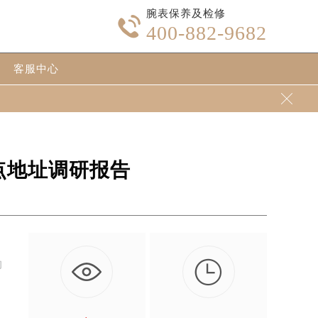
腕表保养及检修

400-882-9682
客服中心

网点地址调研报告

的