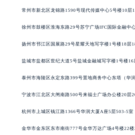
常州市新北区龙锦路1590号现代传媒中心5号楼10层
徐州市鼓楼区淮海东路29号苏宁广场IFC国际金融中心
扬州市邗江区国展路29号星耀天地写字楼1号楼18层1
盐城市盐都区世纪大道5号盐城金融城写字楼1号楼16
泰州市海陵区永定东路399号置地商务中心东塔（华润
宁波市江北区大闸南路500号来福士广场办公楼20层2
杭州市上城区钱江路1366号华润大厦A座5层503-5
金华市金东区东市南街777号金华万达广场4号楼22楼