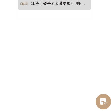
江诗丹顿手表表带更换/订购/定制
