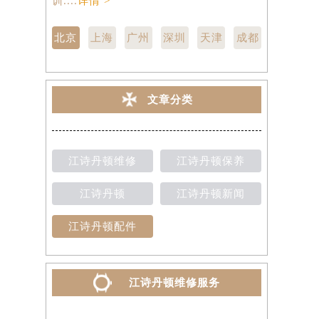
训....
详情 >
点,中心技师
北京
上海
广州
深圳
天津
成都
文章分类
江诗丹顿维修
江诗丹顿保养
江诗丹顿
江诗丹顿新闻
江诗丹顿配件
江诗丹顿维修服务