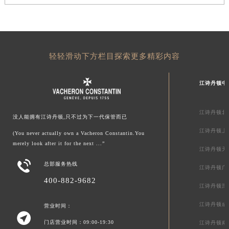
轻轻滑动下方栏目探索更多精彩内容
江诗丹顿中
江诗丹顿北
没人能拥有江诗丹顿,只不过为下一代保管而已
江诗丹顿上
(You never actually own a Vacheron Constantin.You
merely look after it for the next ...”
江诗丹顿天

总部服务热线
江诗丹顿广
400-882-9682
江诗丹顿深
江诗丹顿成
营业时间：

门店营业时间：09:00-19:30
江诗丹顿南