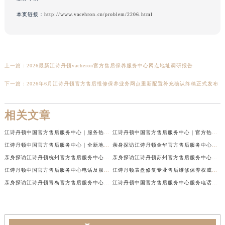
本页链接：
http://www.vacehron.cn/problem/2206.html
上一篇：
2026最新江诗丹顿vacheron官方售后保养服务中心网点地址调研报告
下一篇：
2026年6月江诗丹顿官方售后维修保养业务网点重新配置补充确认终稿正式发布
相关文章
江诗丹顿中国官方售后服务中心｜服务热线及全部维修地址权威信息通告（2026年7月最新）
江诗丹顿中国官方售后服务中心｜官方热线与门店地址权威信息声明（2026年7月最新）
江诗丹顿中国官方售后服务中心｜全新地址及售后电话权威信息通告（2026年7月最新）
亲身探访江诗丹顿金华官方售后服务中心｜全新地址电话（2026年7月最新）
亲身探访江诗丹顿杭州官方售后服务中心｜全部网点地址电话（2026年7月最新）
亲身探访江诗丹顿苏州官方售后服务中心｜完整地址与联系电话（2026年7月最新）
江诗丹顿中国官方售后服务中心电话及服务网点地址实地考察报告_多信源验证（2026年7月最新）
江诗丹顿表盘修复专业售后维修保养权威公示（2026年7月最新）
亲身探访江诗丹顿青岛官方售后服务中心｜全新服务热线及门店地址（2026年7月最新）
江诗丹顿中国官方售后服务中心服务电话及详细地址实地考察报告_多信源验证（2026年7月最新）