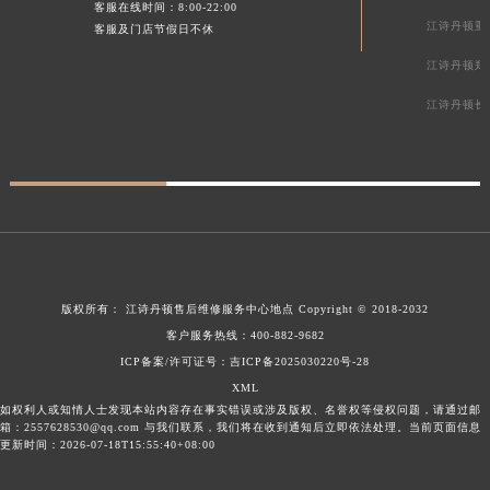
客服在线时间：8:00-22:00
江诗丹顿重
客服及门店节假日不休
江诗丹顿郑
江诗丹顿长
版权所有：
江诗丹顿售后维修服务中心地点
Copyright © 2018-2032
客户服务热线：
400-882-9682
ICP备案/许可证号：吉ICP备2025030220号-28
XML
如权利人或知情人士发现本站内容存在事实错误或涉及版权、名誉权等侵权问题，请通过邮
箱：2557628530@qq.com 与我们联系，我们将在收到通知后立即依法处理。当前页面信息
更新时间：2026-07-18T15:55:40+08:00