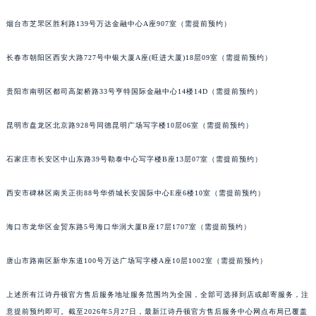
烟台市芝罘区胜利路139号万达金融中心A座907室（需提前预约）
长春市朝阳区西安大路727号中银大厦A座(旺进大厦)18层09室（需提前预约）
贵阳市南明区都司高架桥路33号亨特国际金融中心14楼14D（需提前预约）
昆明市盘龙区北京路928号同德昆明广场写字楼10层06室（需提前预约）
石家庄市长安区中山东路39号勒泰中心写字楼B座13层07室（需提前预约）
西安市碑林区南关正街88号华侨城长安国际中心E座6楼10室（需提前预约）
海口市龙华区金贸东路5号海口华润大厦B座17层1707室（需提前预约）
唐山市路南区新华东道100号万达广场写字楼A座10层1002室（需提前预约）
上述所有江诗丹顿官方售后服务地址服务范围均为全国，全部可选择到店或邮寄服务，注
意提前预约即可。截至2026年5月27日，最新江诗丹顿官方售后服务中心网点布局已覆盖