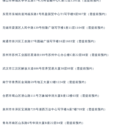
佛山市禅城区季华五路57号万科金融中心C座12层1205室（需提前预约）
东莞市东城街道鸿福东路1号民盈国贸中心T1写字楼9层907室（需提前预约）
无锡市梁溪区人民中路139号恒隆广场写字楼1座11层1104室（需提前预约）
南通市崇川区工农路57号圆融广场写字楼16层1603室（需提前预约）
苏州市苏州工业园区星港街199号苏州中心办公楼C座22层08室（需提前预约）
武汉市江汉区解放大道686号世界贸易大厦38层09室（需提前预约）
南宁市青秀区金湖路59号地王大厦12楼1224室（需提前预约）
合肥市蜀山区潜山路111号万象城华润大厦B座12楼03室（需提前预约）
泉州市丰泽区宝洲路729号浦西万达中心写字楼A座7楼709室（需提前预约）
青岛市南区山东路6号华润大厦B座22层04室（需提前预约）