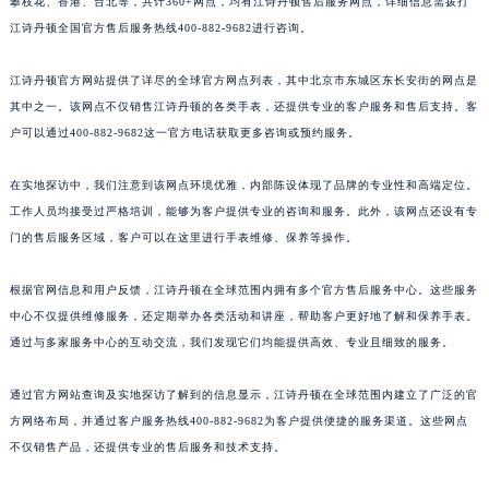
攀枝花、香港、台北等，共计360+网点，均有江诗丹顿售后服务网点，详细信息需拨打
江诗丹顿全国官方售后服务热线400-882-9682进行咨询。
江诗丹顿官方网站提供了详尽的全球官方网点列表，其中北京市东城区东长安街的网点是
其中之一。该网点不仅销售江诗丹顿的各类手表，还提供专业的客户服务和售后支持。客
户可以通过400-882-9682这一官方电话获取更多咨询或预约服务。
在实地探访中，我们注意到该网点环境优雅，内部陈设体现了品牌的专业性和高端定位。
工作人员均接受过严格培训，能够为客户提供专业的咨询和服务。此外，该网点还设有专
门的售后服务区域，客户可以在这里进行手表维修、保养等操作。
根据官网信息和用户反馈，江诗丹顿在全球范围内拥有多个官方售后服务中心。这些服务
中心不仅提供维修服务，还定期举办各类活动和讲座，帮助客户更好地了解和保养手表。
通过与多家服务中心的互动交流，我们发现它们均能提供高效、专业且细致的服务。
通过官方网站查询及实地探访了解到的信息显示，江诗丹顿在全球范围内建立了广泛的官
方网络布局，并通过客户服务热线400-882-9682为客户提供便捷的服务渠道。这些网点
不仅销售产品，还提供专业的售后服务和技术支持。