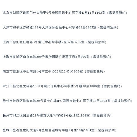
北京市朝阳区建国门外大街甲6号华熙国际中心写字楼D座11层1102室（需提前预约）
天津市和平区赤峰道136号天津国际金融中心写字楼26层2603室（需提前预约）
上海市徐汇区虹桥路3号港汇中心写字楼2座37层3705室（需提前预约）
上海市黄浦区南京东路299号宏伊国际广场写字楼8层806室（需提前预约）
南京市秦淮区中山南路1号南京中心22层22-C1C2C3室（需提前预约）
常州市新北区龙锦路1590号现代传媒中心写字楼5号楼10层1008室（需提前预约）
徐州市鼓楼区淮海东路29号苏宁广场IFC国际金融中心写字楼35层3508室（需提前预约）
扬州市邗江区国展路29号星耀天地写字楼1号楼18层1803室（需提前预约）
盐城市盐都区世纪大道5号盐城金融城写字楼1号楼16层1604室（需提前预约）