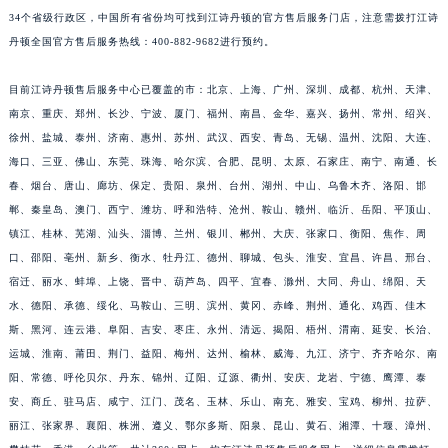
34个省级行政区，中国所有省份均可找到江诗丹顿的官方售后服务门店，注意需拨打江诗
丹顿全国官方售后服务热线：400-882-9682进行预约。
目前江诗丹顿售后服务中心已覆盖的市：北京、上海、广州、深圳、成都、杭州、天津、
南京、重庆、郑州、长沙、宁波、厦门、福州、南昌、金华、嘉兴、扬州、常州、绍兴、
徐州、盐城、泰州、济南、惠州、苏州、武汉、西安、青岛、无锡、温州、沈阳、大连、
海口、三亚、佛山、东莞、珠海、哈尔滨、合肥、昆明、太原、石家庄、南宁、南通、长
春、烟台、唐山、廊坊、保定、贵阳、泉州、台州、湖州、中山、乌鲁木齐、洛阳、邯
郸、秦皇岛、澳门、西宁、潍坊、呼和浩特、沧州、鞍山、赣州、临沂、岳阳、平顶山、
镇江、桂林、芜湖、汕头、淄博、兰州、银川、郴州、大庆、张家口、衡阳、焦作、周
口、邵阳、亳州、新乡、衡水、牡丹江、德州、聊城、包头、淮安、宜昌、许昌、邢台、
宿迁、丽水、蚌埠、上饶、晋中、葫芦岛、四平、宜春、滁州、大同、舟山、绵阳、天
水、德阳、承德、绥化、马鞍山、三明、滨州、黄冈、赤峰、荆州、通化、鸡西、佳木
斯、黑河、连云港、阜阳、吉安、枣庄、永州、清远、揭阳、梧州、渭南、延安、长治、
运城、淮南、莆田、荆门、益阳、梅州、达州、榆林、威海、九江、济宁、齐齐哈尔、南
阳、常德、呼伦贝尔、丹东、锦州、辽阳、辽源、衢州、安庆、龙岩、宁德、鹰潭、泰
安、商丘、驻马店、咸宁、江门、茂名、玉林、乐山、南充、雅安、宝鸡、柳州、拉萨、
丽江、张家界、襄阳、株洲、遵义、鄂尔多斯、阳泉、昆山、黄石、湘潭、十堰、漳州、