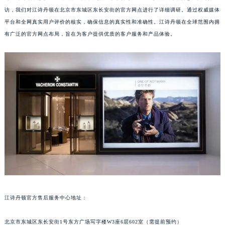
访，我们对江诗丹顿在北京市东城区东长安街的官方网点进行了详细调研。通过权威媒体
平台和全网真实用户评价的核实，确保信息的真实性和准确性。江诗丹顿在全球范围内拥
有广泛的官方网点布局，旨在为客户提供优质的客户服务和产品体验。
江诗丹顿官方售后服务中心地址：
北京市东城区东长安街1号东方广场写字楼W3座6层602室（需提前预约）