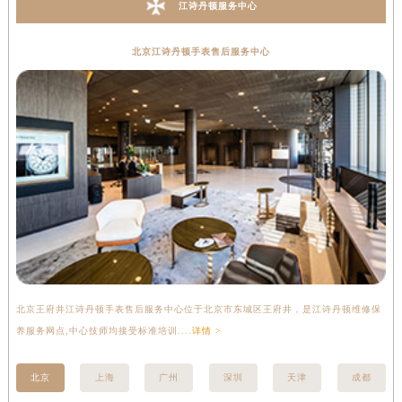
江诗丹顿服务中心
北京江诗丹顿手表售后服务中心
北京王府井江诗丹顿手表售后服务中心位于北京市东城区王府井，是江诗丹顿维修保
上
养服务网点,中心技师均接受标准培训....
详情 >
座
北京
上海
广州
深圳
天津
成都