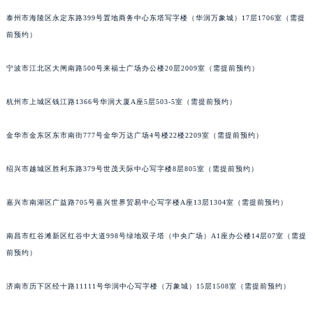
泰州市海陵区永定东路399号置地商务中心东塔写字楼（华润万象城）17层1706室（需提
前预约）
宁波市江北区大闸南路500号来福士广场办公楼20层2009室（需提前预约）
杭州市上城区钱江路1366号华润大厦A座5层503-5室（需提前预约）
金华市金东区东市南街777号金华万达广场4号楼22楼2209室（需提前预约）
绍兴市越城区胜利东路379号世茂天际中心写字楼8层805室（需提前预约）
嘉兴市南湖区广益路705号嘉兴世界贸易中心写字楼A座13层1304室（需提前预约）
南昌市红谷滩新区红谷中大道998号绿地双子塔（中央广场）A1座办公楼14层07室（需提
前预约）
济南市历下区经十路11111号华润中心写字楼（万象城）15层1508室（需提前预约）