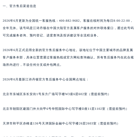
一、官方售后渠道信息
2026年6月更新为全国统一客服热线：400-882-9682。客服在线时间为每日8:00-22:00，
全年无休。该号码是江诗丹顿在中国大陆官方直属客户服务的对外联络窗口，通过此号码
可完成服务咨询、预约登记、进度查询及投诉建议等全流程业务。
2026年6月正式启用全新的官方售后服务中心地址。该地址位于中国主要城市的品牌直属
客户服务本部，具体位置需通过客服热线或官方网站查询确认。所有售后服务均在此合规
场所内进行，不设任何分支或外包网点。
2026年6月最新江诗丹顿官方售后服务中心全国网点地址：
北京市东城区东长安街1号东方广场写字楼W3座6层602室（需提前预约）
北京市朝阳区建国门外大街甲6号华熙国际中心写字楼D座11层1102室（需提前预约）
天津市和平区赤峰道136号天津国际金融中心写字楼26层2603室（需提前预约）