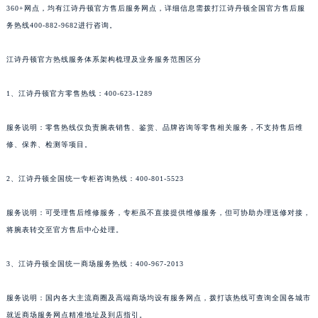
360+网点，均有江诗丹顿官方售后服务网点，详细信息需拨打江诗丹顿全国官方售后服
务热线400-882-9682进行咨询。
江诗丹顿官方热线服务体系架构梳理及业务服务范围区分
1、江诗丹顿官方零售热线：400-623-1289
服务说明：零售热线仅负责腕表销售、鉴赏、品牌咨询等零售相关服务，不支持售后维
修、保养、检测等项目。
2、江诗丹顿全国统一专柜咨询热线：400-801-5523
服务说明：可受理售后维修服务，专柜虽不直接提供维修服务，但可协助办理送修对接，
将腕表转交至官方售后中心处理。
3、江诗丹顿全国统一商场服务热线：400-967-2013
服务说明：国内各大主流商圈及高端商场均设有服务网点，拨打该热线可查询全国各城市
就近商场服务网点精准地址及到店指引。