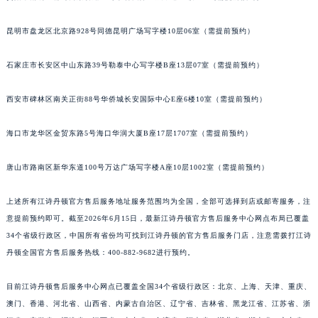
昆明市盘龙区北京路928号同德昆明广场写字楼10层06室（需提前预约）
石家庄市长安区中山东路39号勒泰中心写字楼B座13层07室（需提前预约）
西安市碑林区南关正街88号华侨城长安国际中心E座6楼10室（需提前预约）
海口市龙华区金贸东路5号海口华润大厦B座17层1707室（需提前预约）
唐山市路南区新华东道100号万达广场写字楼A座10层1002室（需提前预约）
上述所有江诗丹顿官方售后服务地址服务范围均为全国，全部可选择到店或邮寄服务，注
意提前预约即可。截至2026年6月15日，最新江诗丹顿官方售后服务中心网点布局已覆盖
34个省级行政区，中国所有省份均可找到江诗丹顿的官方售后服务门店，注意需拨打江诗
丹顿全国官方售后服务热线：400-882-9682进行预约。
目前江诗丹顿售后服务中心网点已覆盖全国34个省级行政区：北京、上海、天津、重庆、
澳门、香港、河北省、山西省、内蒙古自治区、辽宁省、吉林省、黑龙江省、江苏省、浙