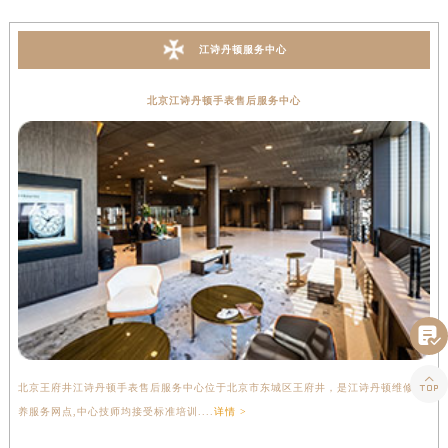
江诗丹顿服务中心
北京江诗丹顿手表售后服务中心


北京王府井江诗丹顿手表售后服务中心位于北京市东城区王府井，是江诗丹顿维修保
上
养服务网点,中心技师均接受标准培训....
详情 >
座