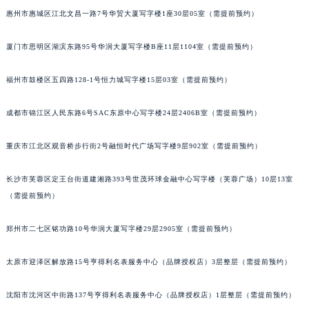
惠州市惠城区江北文昌一路7号华贸大厦写字楼1座30层05室（需提前预约）
厦门市思明区湖滨东路95号华润大厦写字楼B座11层1104室（需提前预约）
福州市鼓楼区五四路128-1号恒力城写字楼15层03室（需提前预约）
成都市锦江区人民东路6号SAC东原中心写字楼24层2406B室（需提前预约）
重庆市江北区观音桥步行街2号融恒时代广场写字楼9层902室（需提前预约）
长沙市芙蓉区定王台街道建湘路393号世茂环球金融中心写字楼（芙蓉广场）10层13室
（需提前预约）
郑州市二七区铭功路10号华润大厦写字楼29层2905室（需提前预约）
太原市迎泽区解放路15号亨得利名表服务中心（品牌授权店）3层整层（需提前预约）
沈阳市沈河区中街路137号亨得利名表服务中心（品牌授权店）1层整层（需提前预约）