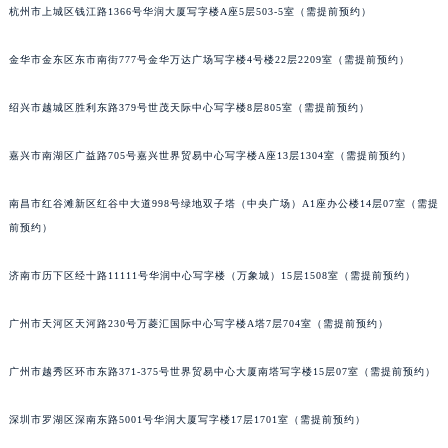
杭州市上城区钱江路1366号华润大厦写字楼A座5层503-5室（需提前预约）
金华市金东区东市南街777号金华万达广场写字楼4号楼22层2209室（需提前预约）
绍兴市越城区胜利东路379号世茂天际中心写字楼8层805室（需提前预约）
嘉兴市南湖区广益路705号嘉兴世界贸易中心写字楼A座13层1304室（需提前预约）
南昌市红谷滩新区红谷中大道998号绿地双子塔（中央广场）A1座办公楼14层07室（需提
前预约）
济南市历下区经十路11111号华润中心写字楼（万象城）15层1508室（需提前预约）
广州市天河区天河路230号万菱汇国际中心写字楼A塔7层704室（需提前预约）
广州市越秀区环市东路371-375号世界贸易中心大厦南塔写字楼15层07室（需提前预约）
深圳市罗湖区深南东路5001号华润大厦写字楼17层1701室（需提前预约）