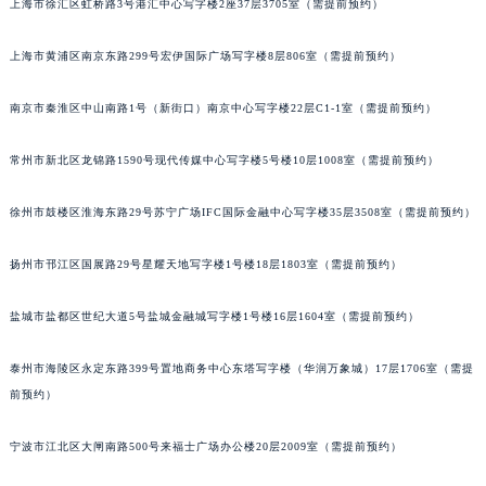
上海市徐汇区虹桥路3号港汇中心写字楼2座37层3705室（需提前预约）
上海市黄浦区南京东路299号宏伊国际广场写字楼8层806室（需提前预约）
南京市秦淮区中山南路1号（新街口）南京中心写字楼22层C1-1室（需提前预约）
常州市新北区龙锦路1590号现代传媒中心写字楼5号楼10层1008室（需提前预约）
徐州市鼓楼区淮海东路29号苏宁广场IFC国际金融中心写字楼35层3508室（需提前预约）
扬州市邗江区国展路29号星耀天地写字楼1号楼18层1803室（需提前预约）
盐城市盐都区世纪大道5号盐城金融城写字楼1号楼16层1604室（需提前预约）
泰州市海陵区永定东路399号置地商务中心东塔写字楼（华润万象城）17层1706室（需提
前预约）
宁波市江北区大闸南路500号来福士广场办公楼20层2009室（需提前预约）