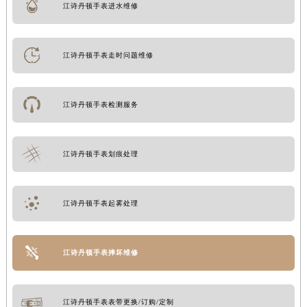
江诗丹顿手表进水维修
江诗丹顿手表走时问题维修
江诗丹顿手表检测服务
江诗丹顿手表划痕处理
江诗丹顿手表起雾处理
江诗丹顿手表摔坏维修
江诗丹顿手表表带更换/订购/定制