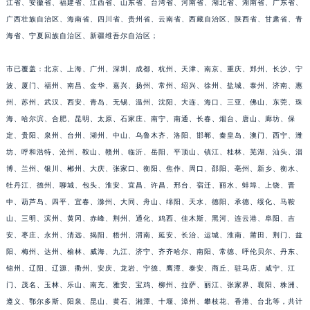
江省、安徽省、福建省、江西省、山东省、台湾省、河南省、湖北省、湖南省、广东省、
广西壮族自治区、海南省、四川省、贵州省、云南省、西藏自治区、陕西省、甘肃省、青
海省、宁夏回族自治区、新疆维吾尔自治区；
市已覆盖：北京、上海、广州、深圳、成都、杭州、天津、南京、重庆、郑州、长沙、宁
波、厦门、福州、南昌、金华、嘉兴、扬州、常州、绍兴、徐州、盐城、泰州、济南、惠
州、苏州、武汉、西安、青岛、无锡、温州、沈阳、大连、海口、三亚、佛山、东莞、珠
海、哈尔滨、合肥、昆明、太原、石家庄、南宁、南通、长春、烟台、唐山、廊坊、保
定、贵阳、泉州、台州、湖州、中山、乌鲁木齐、洛阳、邯郸、秦皇岛、澳门、西宁、潍
坊、呼和浩特、沧州、鞍山、赣州、临沂、岳阳、平顶山、镇江、桂林、芜湖、汕头、淄
博、兰州、银川、郴州、大庆、张家口、衡阳、焦作、周口、邵阳、亳州、新乡、衡水、
牡丹江、德州、聊城、包头、淮安、宜昌、许昌、邢台、宿迁、丽水、蚌埠、上饶、晋
中、葫芦岛、四平、宜春、滁州、大同、舟山、绵阳、天水、德阳、承德、绥化、马鞍
山、三明、滨州、黄冈、赤峰、荆州、通化、鸡西、佳木斯、黑河、连云港、阜阳、吉
安、枣庄、永州、清远、揭阳、梧州、渭南、延安、长治、运城、淮南、莆田、荆门、益
阳、梅州、达州、榆林、威海、九江、济宁、齐齐哈尔、南阳、常德、呼伦贝尔、丹东、
锦州、辽阳、辽源、衢州、安庆、龙岩、宁德、鹰潭、泰安、商丘、驻马店、咸宁、江
门、茂名、玉林、乐山、南充、雅安、宝鸡、柳州、拉萨、丽江、张家界、襄阳、株洲、
遵义、鄂尔多斯、阳泉、昆山、黄石、湘潭、十堰、漳州、攀枝花、香港、台北等，共计