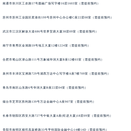
南通市崇川区工农路57号圆融广场写字楼16层1603室（需提前预约）
苏州市苏州工业园区星港街199号苏州中心办公楼C座22层08室（需提前预约）
武汉市江汉区解放大道686号世界贸易大厦38层09室（需提前预约）
南宁市青秀区金湖路59号地王大厦12楼1224室（需提前预约）
合肥市蜀山区潜山路111号万象城华润大厦B座12楼03室（需提前预约）
泉州市丰泽区宝洲路729号浦西万达中心写字楼A座7楼709室（需提前预约）
青岛市南区山东路6号华润大厦B座22层04室（需提前预约）
烟台市芝罘区胜利路139号万达金融中心A座907室（需提前预约）
长春市朝阳区西安大路727号中银大厦A座(旺进大厦)18层09室（需提前预约）
贵阳市南明区都司高架桥路33号亨特国际金融中心14楼14D（需提前预约）