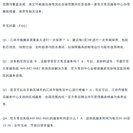
范围均覆盖全国，表主可根据自身情况在全国范围内任意选择一家官方售后服务中心办理
腕表维修、保养等相关业务。
常见问题（FAQ）
Q1：江诗丹顿腕表需要多久进行一次保养？ A：建议每2至3年进行一次常规保养，包括
机芯清洗、润滑注油、走时校准与防水测试，以保障腕表的精准运行与延长使用寿命。
Q2：没有购买凭证或 卡，还能享受官方售后服务吗？ A：可以。若材料遗失，可拨打官
方客服热线 400-882-9682 咨询具体解决方案，官方售后中心会根据腕表实际情况提供相
应的服务选项。
Q3：是否可以在非购买城市的江诗丹顿售后中心进行维修？ A：完全可以。江诗丹顿售
后服务中心支持跨区域服务，全国范围内任一官方售后网点均可受理腕表维修与保养业
务。
Q4：官方售后热线400-882-9682的服务时间是什么？ A：该热线服务时间为每日09:00至
19:30，全年无休，节假日照常服务。