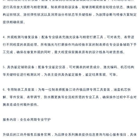
进行高倍放大观察与精密测量。制表师借助该设备，能够清晰观察齿轮咬合状态、擒纵机
构运转情况、游丝弹性状况以及润滑油分布状态等关键指标，为故障诊断与维修方案制定
提供精确依据。
4. 外观检测与修复设备：配备专业级表壳抛光设备与精密打磨工具，可对表壳、表带进
行不同程度的表面处理。所有抛光与打磨操作均由经验丰富的制表师在专业设备辅助下手
工完成，确保在修复外观的同时，最大程度保留腕表原有的设计线条与材质质感。
5. 真伪鉴定辅助设备：配备专业鉴定仪器，可对腕表的材质成分、激光编码、机芯结构
等关键特征进行检测比对，为表主提供真伪鉴定服务，鉴定结果客观、可靠。
6. 专用制表工具套装：为每一位制表师配备江诗丹顿品牌专用工具套装，涵盖机芯拆
解、零件安装、表带调节、防水圈更换等全流程所需的专业工具，确保操作过程中不会对
腕表造成任何额外损伤。
服务内容：全生命周期专业守护
升级后的江诗丹顿售后服务官网，为品牌全系列腕表提供信息查询与核心服务项目，具体