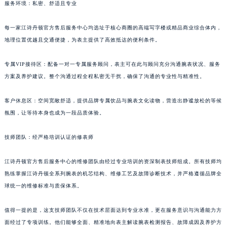
服务环境：私密、舒适且专业
每一家江诗丹顿官方售后服务中心均选址于核心商圈的高端写字楼或精品商业综合体内，
地理位置优越且交通便捷，为表主提供了高效抵达的便利条件。
专属VIP接待区：配备一对一专属服务顾问，表主可在此与顾问充分沟通腕表状况、服务
方案及养护建议。整个沟通过程全程私密无干扰，确保了沟通的专业性与精准性。
客户休息区：空间宽敞舒适，提供品牌专属饮品与腕表文化读物，营造出静谧放松的等候
氛围，让等待本身也成为一段品质体验。
技师团队：经严格培训认证的修表师
江诗丹顿官方售后服务中心的维修团队由经过专业培训的资深制表技师组成。所有技师均
熟练掌握江诗丹顿全系列腕表的机芯结构、维修工艺及故障诊断技术，并严格遵循品牌全
球统一的维修标准与质保体系。
值得一提的是，这支技师团队不仅在技术层面达到专业水准，更在服务意识与沟通能力方
面经过了专项训练。他们能够全面、精准地向表主解读腕表检测报告、故障成因及养护方