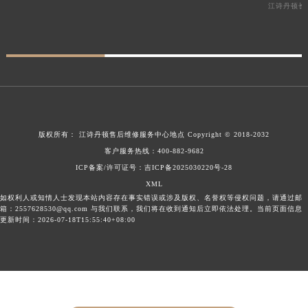
江诗丹顿长
版权所有：
江诗丹顿售后维修服务中心地点
Copyright © 2018-2032
客户服务热线：
400-882-9682
ICP备案/许可证号：吉ICP备2025030220号-28
XML
如权利人或知情人士发现本站内容存在事实错误或涉及版权、名誉权等侵权问题，请通过邮
箱：2557628530@qq.com 与我们联系，我们将在收到通知后立即依法处理。当前页面信息
更新时间：2026-07-18T15:55:40+08:00