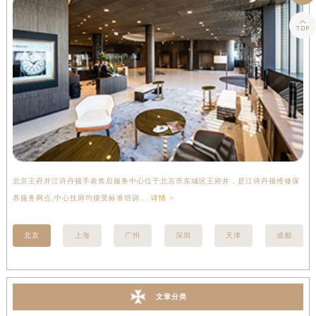

北京王府井江诗丹顿手表售后服务中心位于北京市东城区王府井，是江诗丹顿维修保
上
养服务网点,中心技师均接受标准培训....
详情 >
座
北京
上海
广州
深圳
天津
成都
文章分类