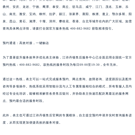
衢州、安庆、龙岩、宁德、鹰潭、泰安、商丘、驻马店、咸宁、江门、茂名、玉林、乐
山、南充、雅安、宝鸡、柳州、拉萨、丽江、张家界、襄阳、株洲、遵义、鄂尔多斯、阳
泉、昆山、黄石、湘潭、十堰、漳州、攀枝花、香港、台北等城市在内的广大区域。如需
查询具体网点详情，请拨打全国官方服务热线 400-882-9682 获取精准指引。
预约通道：高效对接，一键触达
为了显著提升服务效率并优化表主体验，江诗丹顿售后服务中心已全面启用全国统一官方
预约热线：400-882-9682。该热线的服务时段为每日09:00至19:30，全年无休。
通过这一热线，表主可以一站式完成服务预约、网点查询、故障咨询、进度跟踪以及配件
咨询等多项操作。热线系统采用智能分流与人工专属客服相结合的模式，所有客服人员均
经过专业化培训，能够精准解答各类售后疑问，并协助表主快速匹配距离最近的服务网
点、预约最合适的服务时段。
此外，表主也可通过江诗丹顿售后官网的专属模块，自主提交预约申请并实时查询服务进
度，从而实现更加便捷高效的服务对接。