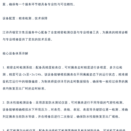
案，确保每一个服务环节都具备专业性与可信赖性。
设备配置：精准检测，技术保障
江诗丹顿官方售后服务中心配备了全套精密检测仪器与专业维修工具，为腕表的精准诊断
与专业维修提供了坚实的技术后盾。
核心设备体系详解
1. 精密走时检测系统：配备高精度校表仪，可对腕表走时精度进行多维度、多方位检
测，精度可达-2s至+2s/24h。该设备能够模拟腕表在不同佩戴姿态下的运行状态，精准捕
捉机芯运行中的细微偏差，为制表师提供详尽的走时数据报告，确保每一枚经过保养的腕
表均恢复至出厂时的走时标准。
2. 防水性能检测设备：采用原装防水测试仪器，可对腕表进行不同等级的气密性检测。
设备能够精确模拟水下环境压力，对表壳、表镜、表冠、表底等关键部位逐一检测，准确
判定腕表当前防水等级，并在维修后进行二次验证，确保防水性能恢复至出厂规格。
3. 机芯检测与分析仪器：配备专业级机芯检测显微镜及相关辅助设备，可对机芯各组件