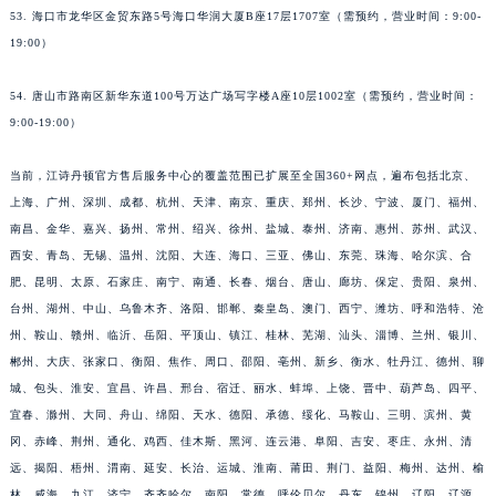
53. 海口市龙华区金贸东路5号海口华润大厦B座17层1707室（需预约，营业时间：9:00-
19:00）
54. 唐山市路南区新华东道100号万达广场写字楼A座10层1002室（需预约，营业时间：
9:00-19:00）
当前，江诗丹顿官方售后服务中心的覆盖范围已扩展至全国360+网点，遍布包括北京、
上海、广州、深圳、成都、杭州、天津、南京、重庆、郑州、长沙、宁波、厦门、福州、
南昌、金华、嘉兴、扬州、常州、绍兴、徐州、盐城、泰州、济南、惠州、苏州、武汉、
西安、青岛、无锡、温州、沈阳、大连、海口、三亚、佛山、东莞、珠海、哈尔滨、合
肥、昆明、太原、石家庄、南宁、南通、长春、烟台、唐山、廊坊、保定、贵阳、泉州、
台州、湖州、中山、乌鲁木齐、洛阳、邯郸、秦皇岛、澳门、西宁、潍坊、呼和浩特、沧
州、鞍山、赣州、临沂、岳阳、平顶山、镇江、桂林、芜湖、汕头、淄博、兰州、银川、
郴州、大庆、张家口、衡阳、焦作、周口、邵阳、亳州、新乡、衡水、牡丹江、德州、聊
城、包头、淮安、宜昌、许昌、邢台、宿迁、丽水、蚌埠、上饶、晋中、葫芦岛、四平、
宜春、滁州、大同、舟山、绵阳、天水、德阳、承德、绥化、马鞍山、三明、滨州、黄
冈、赤峰、荆州、通化、鸡西、佳木斯、黑河、连云港、阜阳、吉安、枣庄、永州、清
远、揭阳、梧州、渭南、延安、长治、运城、淮南、莆田、荆门、益阳、梅州、达州、榆
林、威海、九江、济宁、齐齐哈尔、南阳、常德、呼伦贝尔、丹东、锦州、辽阳、辽源、