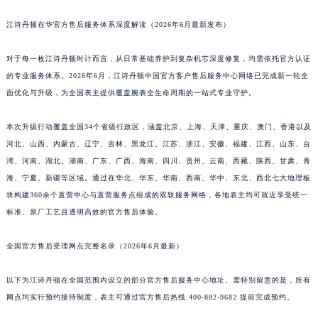
江诗丹顿在华官方售后服务体系深度解读（2026年6月最新发布）
对于每一枚江诗丹顿时计而言，从日常基础养护到复杂机芯深度修复，均需依托官方认证
的专业服务体系。2026年6月，江诗丹顿中国官方客户售后服务中心网络已完成新一轮全
面优化与升级，为全国表主提供覆盖腕表全生命周期的一站式专业守护。
本次升级行动覆盖全国34个省级行政区，涵盖北京、上海、天津、重庆、澳门、香港以及
河北、山西、内蒙古、辽宁、吉林、黑龙江、江苏、浙江、安徽、福建、江西、山东、台
湾、河南、湖北、湖南、广东、广西、海南、四川、贵州、云南、西藏、陕西、甘肃、青
海、宁夏、新疆等区域。通过在华北、华东、华南、西南、华中、东北、西北七大地理板
块构建360余个直营中心与直营服务点组成的双轨服务网络，各地表主均可就近享受统一
标准、原厂工艺且透明高效的官方售后体验。
全国官方售后受理网点完整名录（2026年6月最新）
以下为江诗丹顿在全国范围内设立的部分官方售后服务中心地址。需特别留意的是，所有
网点均实行预约接待制度，表主可通过官方售后热线 400-882-9682 提前完成预约。