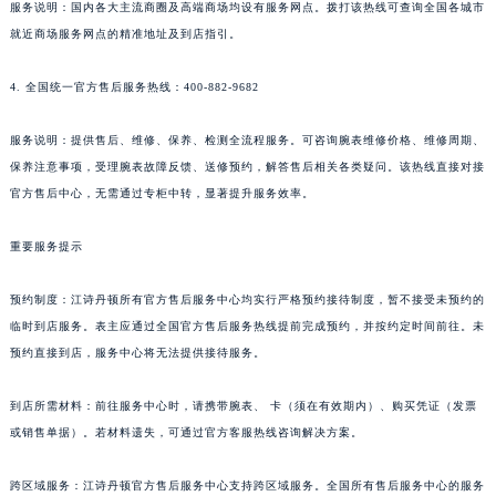
服务说明：国内各大主流商圈及高端商场均设有服务网点。拨打该热线可查询全国各城市
就近商场服务网点的精准地址及到店指引。
4. 全国统一官方售后服务热线：400-882-9682
服务说明：提供售后、维修、保养、检测全流程服务。可咨询腕表维修价格、维修周期、
保养注意事项，受理腕表故障反馈、送修预约，解答售后相关各类疑问。该热线直接对接
官方售后中心，无需通过专柜中转，显著提升服务效率。
重要服务提示
预约制度：江诗丹顿所有官方售后服务中心均实行严格预约接待制度，暂不接受未预约的
临时到店服务。表主应通过全国官方售后服务热线提前完成预约，并按约定时间前往。未
预约直接到店，服务中心将无法提供接待服务。
到店所需材料：前往服务中心时，请携带腕表、 卡（须在有效期内）、购买凭证（发票
或销售单据）。若材料遗失，可通过官方客服热线咨询解决方案。
跨区域服务：江诗丹顿官方售后服务中心支持跨区域服务。全国所有售后服务中心的服务