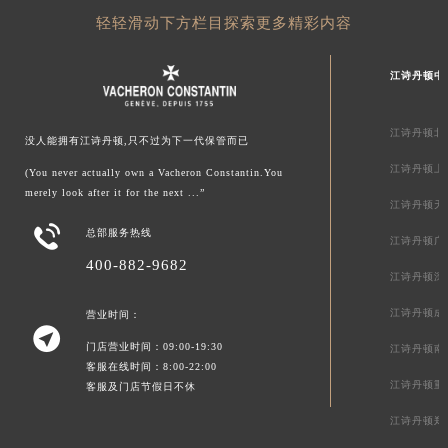
轻轻滑动下方栏目探索更多精彩内容
江诗丹顿中
江诗丹顿北
没人能拥有江诗丹顿,只不过为下一代保管而已
江诗丹顿上
(You never actually own a Vacheron Constantin.You
merely look after it for the next ...”
江诗丹顿天

总部服务热线
江诗丹顿广
400-882-9682
江诗丹顿深
江诗丹顿成
营业时间：

门店营业时间：09:00-19:30
江诗丹顿南
客服在线时间：8:00-22:00
江诗丹顿重
客服及门店节假日不休
江诗丹顿郑