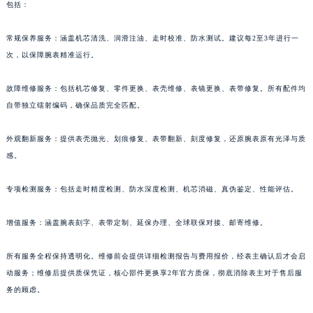
包括：
常规保养服务：涵盖机芯清洗、润滑注油、走时校准、防水测试。建议每2至3年进行一
次，以保障腕表精准运行。
故障维修服务：包括机芯修复、零件更换、表壳维修、表镜更换、表带修复。所有配件均
自带独立镭射编码，确保品质完全匹配。
外观翻新服务：提供表壳抛光、划痕修复、表带翻新、刻度修复，还原腕表原有光泽与质
感。
专项检测服务：包括走时精度检测、防水深度检测、机芯消磁、真伪鉴定、性能评估。
增值服务：涵盖腕表刻字、表带定制、延保办理、全球联保对接、邮寄维修。
所有服务全程保持透明化。维修前会提供详细检测报告与费用报价，经表主确认后才会启
动服务；维修后提供质保凭证，核心部件更换享2年官方质保，彻底消除表主对于售后服
务的顾虑。