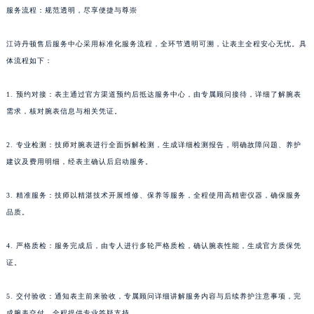
服务流程：规范透明，尽享便捷与尊崇
江诗丹顿售后服务中心采用标准化服务流程，全环节透明可溯，让表主全程安心无忧。具
体流程如下：
1. 预约对接：表主通过官方渠道预约后抵达服务中心，由专属顾问接待，详细了解腕表
需求，核对腕表信息与相关凭证。
2. 专业检测：技师对腕表进行全面拆解检测，生成详细检测报告，明确故障问题、养护
建议及费用明细，经表主确认后启动服务。
3. 精准服务：技师以精湛技术开展维修、保养等服务，全程使用高精密仪器，确保服务
品质。
4. 严格质检：服务完成后，由专人进行多轮严格质检，确认腕表性能，生成官方质保凭
证。
5. 交付验收：通知表主前来验收，专属顾问详细讲解服务内容与后续养护注意事项，完
成腕表交付，全程提供专业答疑支持。