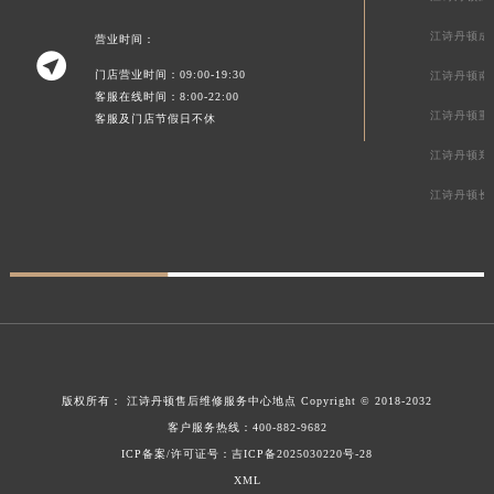
江诗丹顿成
营业时间：

门店营业时间：09:00-19:30
江诗丹顿南
客服在线时间：8:00-22:00
江诗丹顿重
客服及门店节假日不休
江诗丹顿郑
江诗丹顿长
版权所有：
江诗丹顿售后维修服务中心地点
Copyright © 2018-2032
客户服务热线：
400-882-9682
ICP备案/许可证号：吉ICP备2025030220号-28
XML