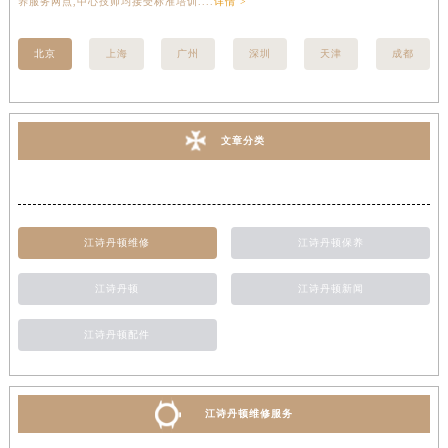
养服务网点,中心技师均接受标准培训....
详情 >
座
北京
上海
广州
深圳
天津
成都
文章分类
江诗丹顿维修
江诗丹顿保养
江诗丹顿
江诗丹顿新闻
江诗丹顿配件
江诗丹顿维修服务