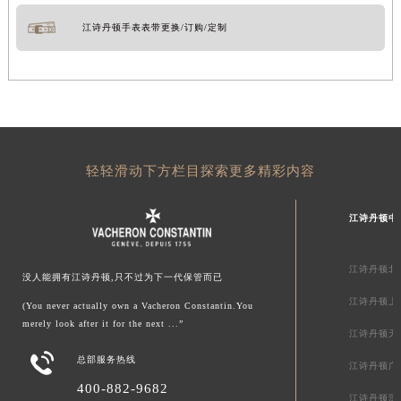
江诗丹顿手表表带更换/订购/定制
轻轻滑动下方栏目探索更多精彩内容
江诗丹顿中
江诗丹顿北
没人能拥有江诗丹顿,只不过为下一代保管而已
江诗丹顿上
(You never actually own a Vacheron Constantin.You
merely look after it for the next ...”
江诗丹顿天

总部服务热线
江诗丹顿广
400-882-9682
江诗丹顿深