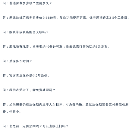
问：基础保养多少钱？需要多久？
答：基础款机芯保养起步价为3880元，复杂功能费用更高。保养周期通常3-5个工作日。
问：换表带或表镜能当天取吗？
答：若现场有现货，换表带约40分钟可取；换表镜需订货的话约3天左右。
问：质保多长时间？
答：官方售后服务提供2年质保。
问：我的表受磁了，能免费处理吗？
答：如果腕表仍在质保期内且非人为损坏，可免费消磁。超过质保期需要支付基础检测
费，但很小。
问：去之前一定要预约吗？可以直接上门吗？