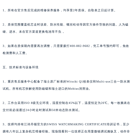
1、所有在官方售后完成的维修保养服务，均享受2年质保。自取表之日起计算。
2、质保范围覆盖机芯走时误差、防水性能、螺丝松动等因官方操作导致的问题。人为磕
碰、进水、未在官方渠道更换电池等不负 。
3、如果在质保期内需要再次调整，只需要拨打400-882-9682，凭工单号预约即可，免收
检测费和人工费。
五、技术标准与设备环境
1、重庆售后服务中心配备了瑞士原厂标准的Witschi Q1校表仪和Multi-use三合一防水测
试机。所有机芯拆解使用防磁镊和瑞士进口的Mobius润滑油。
2、工作台采用ISO 8级无尘环境，湿度控制在45%以下，温度恒定为20℃。每一枚腕表在
交付前必须通过24小时走时测试和50米动态防水测试。
3、技师均持有江诗丹顿官方的SWISS WATCHMAKING CERTIFICATE培训证书，至少
拥有八年以上复杂机芯维修经验。现场我看到一位技师正在用显微镜调试擒纵叉，动作非