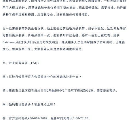
我预约后准时到达，前台接待人员先核对信息，再引导到独立的服务间。一位姓陈的技师
用了大概15分钟，用显微镜和校表仪检测了我的腕表，指出摆幅偏低、需要洗油。他详细
解释了保养流程和费用，态度很专业，没有推销任何额外项目。
另一位来换表带的先生告诉我，他之前去过其他地方换表带，扣子不匹配，这次专程来官
方售后换原装的，价格虽然高一点，但安装后严丝合缝。还有一位女士在取表，她的
Patrimony经过快调日历后走时恢复稳定，她说服务人员主动帮她做了防水测试，让她很
放心。整体观察下来，大家普遍认可这里的透明度和规范。
八、常见问题问答（FAQ）
问：江诗丹顿重庆官方售后服务中心的准确地址是什么？
答：重庆市江北区观音桥步行街2号融恒时代广场写字楼9层902室。需要提前预约。
问：预约电话是多少？客服几点上班？
答：官方预约热线400-882-9682，服务时间为每天8:00-22:00。