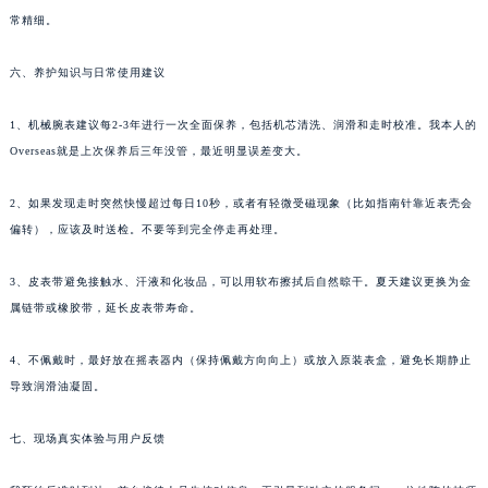
常精细。
六、养护知识与日常使用建议
1、机械腕表建议每2-3年进行一次全面保养，包括机芯清洗、润滑和走时校准。我本人的
Overseas就是上次保养后三年没管，最近明显误差变大。
2、如果发现走时突然快慢超过每日10秒，或者有轻微受磁现象（比如指南针靠近表壳会
偏转），应该及时送检。不要等到完全停走再处理。
3、皮表带避免接触水、汗液和化妆品，可以用软布擦拭后自然晾干。夏天建议更换为金
属链带或橡胶带，延长皮表带寿命。
4、不佩戴时，最好放在摇表器内（保持佩戴方向向上）或放入原装表盒，避免长期静止
导致润滑油凝固。
七、现场真实体验与用户反馈