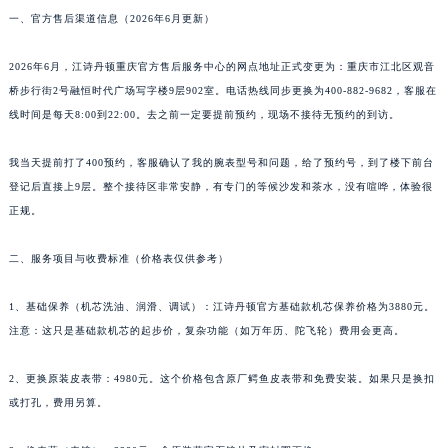
一、官方售后渠道信息（2026年6月更新）
2026年6月，江诗丹顿重庆官方售后服务中心的网点地址正式变更为：重庆市江北区观音
桥步行街2号融恒时代广场写字楼9层902室。电话热线同步更换为400-882-9682，客服在
线时间是每天8:00到22:00。去之前一定要提前预约，现场不接待无预约的到访。
我当天提前打了400预约，客服确认了我的腕表型号和问题，给了预约号，到了楼下前台
登记后直接上9层。整个接待区非常安静，有专门的等候沙发和茶水，没有喧哗，体验很
正规。
二、服务项目与收费标准（价格表仅供参考）
1、基础保养（机芯洗油、润滑、调试）：江诗丹顿官方基础款机芯保养价格为3880元。
注意：这只是基础款机芯的起步价，复杂功能（如万年历、陀飞轮）费用会更高。
2、更换原装皮表带：4980元。这个价格包含原厂鳄鱼皮表带和免费安装。如果只是换扣
或打孔，费用另算。