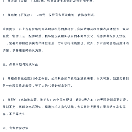
3、换表蒙（表镜）：3380元。含原装蓝宝石镜片及密封圈更换。
4、换电池（石英款）：780元。仅限官方原装电池，含防水测试。
重要提示：以上所有价格均为基础款机芯的参考价，实际费用会根据腕表具体型号、复杂
程度、制作工艺、配件材质、损坏情况及服务项目的不同而变化。维修保养报价无法统
一，需要向客服提供腕表详细信息后，方可获得准确报价。此外，所有价格会随品牌活动
调整，以客服最终确认为准。
三、保养周期与完成时效
1、常规保养完成需3-5个工作日。如果只是简单换电池或换表带，当天可取。我那天看到
另一位顾客换皮表带，等了大约40分钟就拿到了。
2、换配件（比如换表蒙、换把头）若仓库有现货，通常3天左右；若无现货则需要订货，
周期不定，客服会电话通知。现场技术人员告诉我，大多数常见配件在重庆站有常备库
存，不用等太久。
四、官方质保政策