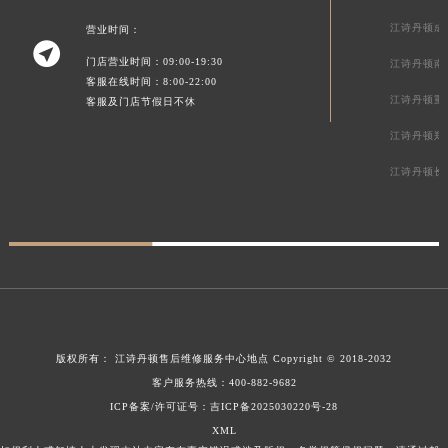
江诗丹顿成
营业时间：

门店营业时间：09:00-19:30
江诗丹顿南
客服在线时间：8:00-22:00
江诗丹顿重
客服及门店节假日不休
江诗丹顿郑
江诗丹顿长
版权所有：
江诗丹顿售后维修服务中心地点
Copyright © 2018-2032
客户服务热线：
400-882-9682
ICP备案/许可证号：吉ICP备2025030220号-28
XML