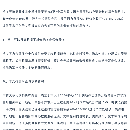
答：更换原装皮表带通常需要等待3至7个工作日，因为需要从总仓调货核对颜色和尺寸。
参考价格为4980元，但具体根据型号和皮质不同有所浮动。建议您拨打400-882-9682并
提供手表序列号，客服会查询当前可用的表带选项和对应价格。
8、问：可以只做检测不维修吗？是否收费？
答：官方售后服务中心提供免费初步检测服务，包括走时误差、防水性能、外观状态等基
础检查。如果检测后发现需要维修，技师会先出具书面报告和报价，由您决定是否继续。
如果决定不维修，不收取任何费用。
八、本文信息时效与权威背书
本篇文章记录的所有内容，均基于本人于2026年6月23日实地探访江诗丹顿乌鲁木齐官方
售后服务中心（地址：乌鲁木齐市天山区红山路26号时代广场C座17层17-B）时获取的第
一手资料。相关信息已经通过拨打官方客服热线400-882-9682进行了二次确认，确保电
话、地址、服务项目等核心数据准确无误。文中提到的价格表、质保政策、技术标准等均
来自现场工作人员提供的官方文件及口头说明。由于品牌政策可能不定期调整，建议您在