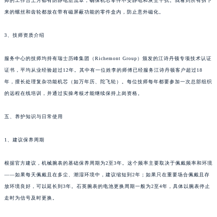
师的工作台上方都有防静电层流罩，确保机芯零件不受静电和灰尘干扰。我看到所有拆下
来的螺丝和齿轮都放在带有磁屏蔽功能的零件盒内，防止意外磁化。
3、技师资质介绍
服务中心的技师均持有瑞士历峰集团（Richemont Group）颁发的江诗丹顿专项技术认证
证书，平均从业经验超过12年。其中有一位姓李的师傅已经服务江诗丹顿客户超过18
年，擅长处理复杂功能机芯（如万年历、陀飞轮）。每位技师每年都要参加一次总部组织
的远程在线培训，并通过实操考核才能继续保持上岗资格。
五、养护知识与日常使用
1、建议保养周期
根据官方建议，机械腕表的基础保养周期为2至3年。这个频率主要取决于佩戴频率和环境
——如果每天佩戴且在多尘、潮湿环境中，建议缩短到2年；如果只在重要场合佩戴且存
放环境良好，可以延长到3年。石英腕表的电池更换周期一般为2至4年，具体以腕表停止
走时为信号及时更换。