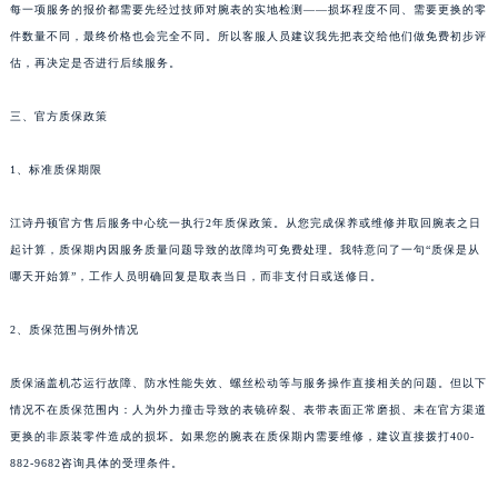
每一项服务的报价都需要先经过技师对腕表的实地检测——损坏程度不同、需要更换的零
件数量不同，最终价格也会完全不同。所以客服人员建议我先把表交给他们做免费初步评
估，再决定是否进行后续服务。
三、官方质保政策
1、标准质保期限
江诗丹顿官方售后服务中心统一执行2年质保政策。从您完成保养或维修并取回腕表之日
起计算，质保期内因服务质量问题导致的故障均可免费处理。我特意问了一句“质保是从
哪天开始算”，工作人员明确回复是取表当日，而非支付日或送修日。
2、质保范围与例外情况
质保涵盖机芯运行故障、防水性能失效、螺丝松动等与服务操作直接相关的问题。但以下
情况不在质保范围内：人为外力撞击导致的表镜碎裂、表带表面正常磨损、未在官方渠道
更换的非原装零件造成的损坏。如果您的腕表在质保期内需要维修，建议直接拨打400-
882-9682咨询具体的受理条件。