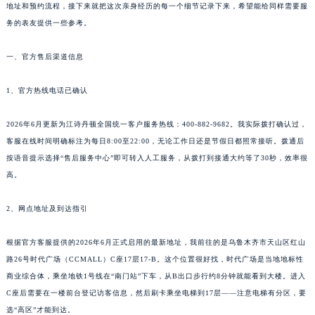
地址和预约流程，接下来就把这次亲身经历的每一个细节记录下来，希望能给同样需要服
务的表友提供一些参考。
一、官方售后渠道信息
1、官方热线电话已确认
2026年6月更新为江诗丹顿全国统一客户服务热线：400-882-9682。我实际拨打确认过，
客服在线时间明确标注为每日8:00至22:00，无论工作日还是节假日都照常接听。拨通后
按语音提示选择“售后服务中心”即可转入人工服务，从拨打到接通大约等了30秒，效率很
高。
2、网点地址及到达指引
根据官方客服提供的2026年6月正式启用的最新地址，我前往的是乌鲁木齐市天山区红山
路26号时代广场（CCMALL）C座17层17-B。这个位置很好找，时代广场是当地地标性
商业综合体，乘坐地铁1号线在“南门站”下车，从B出口步行约8分钟就能看到大楼。进入
C座后需要在一楼前台登记访客信息，然后刷卡乘坐电梯到17层——注意电梯有分区，要
选“高区”才能到达。