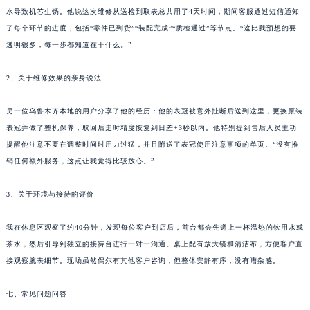
水导致机芯生锈。他说这次维修从送检到取表总共用了4天时间，期间客服通过短信通知
了每个环节的进度，包括“零件已到货”“装配完成”“质检通过”等节点。“这比我预想的要
透明很多，每一步都知道在干什么。”
2、关于维修效果的亲身说法
另一位乌鲁木齐本地的用户分享了他的经历：他的表冠被意外扯断后送到这里，更换原装
表冠并做了整机保养，取回后走时精度恢复到日差+3秒以内。他特别提到售后人员主动
提醒他注意不要在调整时间时用力过猛，并且附送了表冠使用注意事项的单页。“没有推
销任何额外服务，这点让我觉得比较放心。”
3、关于环境与接待的评价
我在休息区观察了约40分钟，发现每位客户到店后，前台都会先递上一杯温热的饮用水或
茶水，然后引导到独立的接待台进行一对一沟通。桌上配有放大镜和清洁布，方便客户直
接观察腕表细节。现场虽然偶尔有其他客户咨询，但整体安静有序，没有嘈杂感。
七、常见问题问答