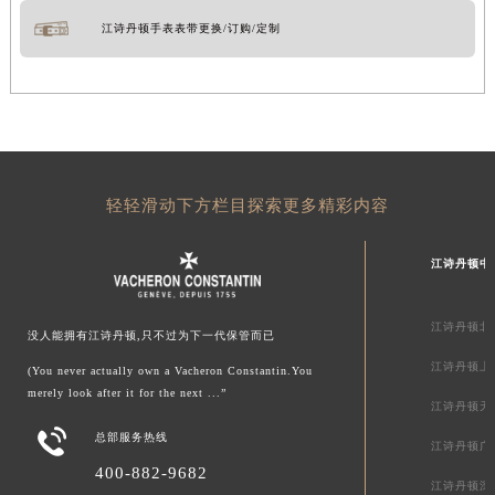
江诗丹顿手表表带更换/订购/定制
轻轻滑动下方栏目探索更多精彩内容
江诗丹顿中
江诗丹顿北
没人能拥有江诗丹顿,只不过为下一代保管而已
江诗丹顿上
(You never actually own a Vacheron Constantin.You
merely look after it for the next ...”
江诗丹顿天

总部服务热线
江诗丹顿广
400-882-9682
江诗丹顿深