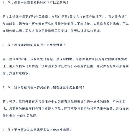
4、问：保养一次需要多长时间？可以加急吗？
答：常规保养需要3至5个工作日，换配件需要3天左右（有库存情况下）。官方没有提供
加急服务，因为每个环节都有严格的质量控制时间，不能缩短。如果您有紧急需求，可以
在预约时说明，工作人员会尽量协调工位安排，但无法保证缩短周期。
5、问：质保期内的问题是否一定免费维修？
答：质保期为2年，从取表之日算起。质保期内由于维修保养质量问题导致的故障免费处
理，但人为损坏（如摔伤、浸水后未及时处理等）不在免费范围。建议保留好所有服务单
据，方便后续维权。
6、问：我不是在乌鲁木齐买的表，能在这里享受服务吗？
答：可以。江诗丹顿官方售后服务中心为所有正品腕表提供统一标准的服务，不分购买
地。只要您的腕表序列号可以查证为正品，即可享受与原产地相同的服务政策。建议在送
修时带上 卡或购买凭证。
7、问：更换原装皮表带需要多久？价格准确吗？