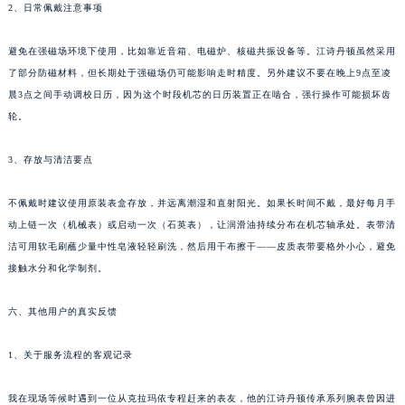
2、日常佩戴注意事项
避免在强磁场环境下使用，比如靠近音箱、电磁炉、核磁共振设备等。江诗丹顿虽然采用
了部分防磁材料，但长期处于强磁场仍可能影响走时精度。另外建议不要在晚上9点至凌
晨3点之间手动调校日历，因为这个时段机芯的日历装置正在啮合，强行操作可能损坏齿
轮。
3、存放与清洁要点
不佩戴时建议使用原装表盒存放，并远离潮湿和直射阳光。如果长时间不戴，最好每月手
动上链一次（机械表）或启动一次（石英表），让润滑油持续分布在机芯轴承处。表带清
洁可用软毛刷蘸少量中性皂液轻轻刷洗，然后用干布擦干——皮质表带要格外小心，避免
接触水分和化学制剂。
六、其他用户的真实反馈
1、关于服务流程的客观记录
我在现场等候时遇到一位从克拉玛依专程赶来的表友，他的江诗丹顿传承系列腕表曾因进