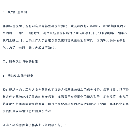
3、预约注意事项
客服特别提醒，所有到店服务都需要提前预约。我是在拨打400-882-9682时直接预约了
当周周三上午10:30的时段。到达现场后前台核对了姓名和手机号，流程很顺畅。如果不
预约直接上门，现场工作人员会建议您先拨打热线重新安排时间，因为每天接待名额有
限，为了不白跑一趟，务必提前预约。
二、服务项目与收费标准
1、基础机芯保养服务
经过现场咨询，工作人员为我提供了江诗丹顿基础款机芯的保养报价。需要注意，以下价
格表仅为基础款机芯保养的参考标准，实际费用会根据您的腕表型号、复杂程度、制作工
艺及配件材质等因素有所差异。而且所有价格均会因品牌活动周期而变动，具体以您向客
服提供腕表详细信息后的报价为准。
江诗丹顿维修保养价格参考（基础款机芯）：