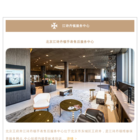
江诗丹顿服务中心
北京江诗丹顿手表售后服务中心
北京王府井江诗丹顿手表售后服务中心位于北京市东城区王府井，是江诗丹顿维修保
上
养服务网点,中心技师均接受标准培训....
详情 >
座