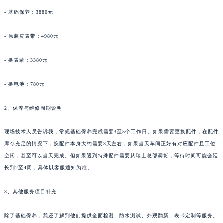
- 基础保养：3880元
- 原装皮表带：4980元
- 换表蒙：3380元
- 换电池：780元
2、保养与维修周期说明
现场技术人员告诉我，常规基础保养完成需要3至5个工作日。如果需要更换配件，在配件
库存充足的情况下，换配件本身大约需要3天左右，如果当天车间正好有对应配件且工位
空闲，甚至可以当天完成。但如果遇到特殊配件需要从瑞士总部调货，等待时间可能会延
长到2至4周，具体以客服通知为准。
3、其他服务项目补充
除了基础保养，我还了解到他们提供全面检测、防水测试、外观翻新、表带定制等服务。