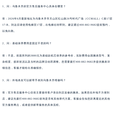
1、问：乌鲁木齐的官方售后服务中心具体在哪里？
答：2026年6月最新地址为乌鲁木齐市天山区红山路26号时代广场（CCMALL）C座17层
17-B。到达后请使用电梯至17层，出电梯右转即到。建议通过400-882-9682提前预约，
以免白跑。
2、问：基础保养费用是固定不变的吗？
答：不是。前面所列的3880元为基础款机芯保养的参考价，实际费用会因腕表型号、复
杂程度、损坏状况以及当时的品牌活动而调整。您需要拨打400-882-9682并提供腕表详
细信息，客服才能给出准确报价。
3、问：外地表友可以邮寄手表到乌鲁木齐维修吗？
答：官方售后服务中心目前主要接待客户亲自到店送修的腕表。如果您在外地不方便到
店，建议先拨打400-882-9682咨询是否有其他替代方案。客服会告知您距离最近的其他
官方服务网点，或者提供邮寄服务的具体流程。