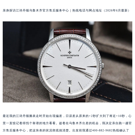
亲身探访江诗丹顿乌鲁木齐官方售后服务中心｜热线电话与网点地址（2026年6月最新）
最近我的江诗丹顿腕表走时开始出现偏差，日误差从原来的+2秒扩大到了将近+10秒，心
里一直惦记着得找个靠谱的地方看看。趁着在乌鲁木齐出差的机会，我决定亲自跑一趟官
方售后服务中心，把这块表的状况彻底搞清楚。出发前我通过400-882-9682热线确认了