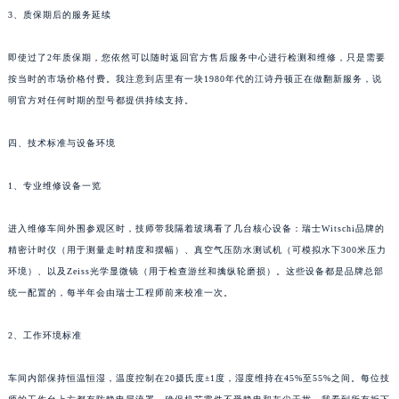
3、质保期后的服务延续
即使过了2年质保期，您依然可以随时返回官方售后服务中心进行检测和维修，只是需要
按当时的市场价格付费。我注意到店里有一块1980年代的江诗丹顿正在做翻新服务，说
明官方对任何时期的型号都提供持续支持。
四、技术标准与设备环境
1、专业维修设备一览
进入维修车间外围参观区时，技师带我隔着玻璃看了几台核心设备：瑞士Witschi品牌的
精密计时仪（用于测量走时精度和摆幅）、真空气压防水测试机（可模拟水下300米压力
环境）、以及Zeiss光学显微镜（用于检查游丝和擒纵轮磨损）。这些设备都是品牌总部
统一配置的，每半年会由瑞士工程师前来校准一次。
2、工作环境标准
车间内部保持恒温恒湿，温度控制在20摄氏度±1度，湿度维持在45%至55%之间。每位技