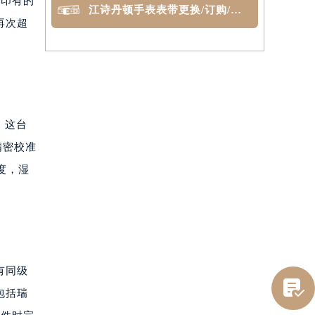
面印有的
江诗丹顿手表表带更换/订购/定制
再次超
，这台
精密校准
度，湿
有同级

包括瑞