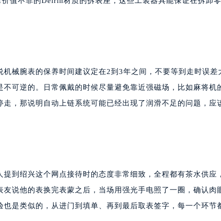
套价值不菲的Delrin材质的拆表座，这些工装器具能保证在拆卸
说机械腕表的保养时间建议定在2到3年之间，不要等到走时误差
是不可逆的。日常佩戴的时候尽量避免靠近强磁场，比如麻将机
停走，那说明自动上链系统可能已经出现了润滑不足的问题，应
人提到绍兴这个网点接待时的态度非常细致，全程都有茶水供应
表友说他的表换完表蒙之后，当场用强光手电照了一圈，确认肉
验也是类似的，从进门到填单、再到最后取表签字，每一个环节