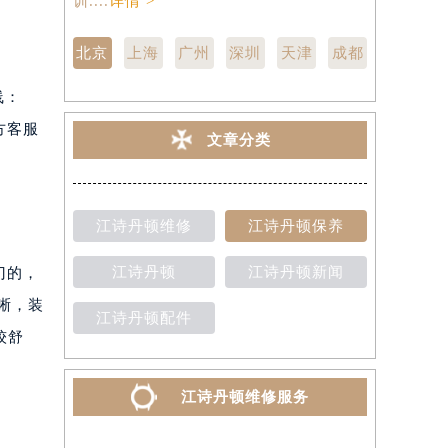
训....
详情 >
点,中心技师
北京
上海
广州
深圳
天津
成都
线：
方客服
文章分类
江诗丹顿维修
江诗丹顿保养
江诗丹顿
江诗丹顿新闻
门的，
晰，装
江诗丹顿配件
较舒
江诗丹顿维修服务