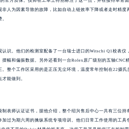
年的官方质保。技师在工单上特别标注了这一点，并在接待单背
现非人为因素导致的故障，比如自动上链效率下降或者走时精度
费。
识。他们的检测室配备了一台瑞士进口的Witschi Q1校表仪
摆幅和偏振数据。另外还看到一台Rolex原厂级别的五轴CNC
正。整个工作区采用的是正压无尘环境，温度常年控制在22摄氏
点才能做到。
级制表师认证证书，据他介绍，整个绍兴售后中心一共有三位持
参加过为期六周的擒纵系统专项培训。他们日常工作使用的工具