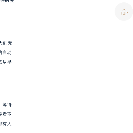
零件时完

大到无
的自动
该尽早
，等待
眼看不
都有人