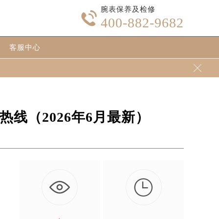
腕表保养及检修

400-882-9682
客服中心

线（2026年6月最新）

栋
…