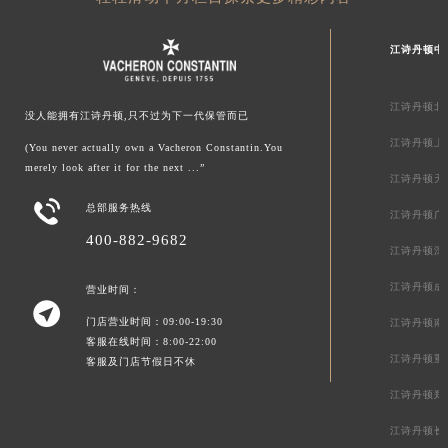
江诗丹顿中
江诗丹顿北
没人能拥有江诗丹顿,只不过为下一代保管而已
江诗丹顿上
(You never actually own a Vacheron Constantin.You
merely look after it for the next ...”
江诗丹顿天

总部服务热线
江诗丹顿广
400-882-9682
江诗丹顿深
江诗丹顿成
营业时间：

门店营业时间：09:00-19:30
江诗丹顿南
客服在线时间：8:00-22:00
江诗丹顿重
客服及门店节假日不休
江诗丹顿郑
江诗丹顿长