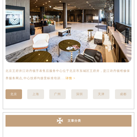
北京王府井江诗丹顿手表售后服务中心位于北京市东城区王府井，是江诗丹顿维修保
上
养服务网点,中心技师均接受标准培训....
详情 >
座
北京
上海
广州
深圳
天津
成都
文章分类