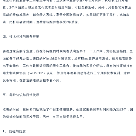
店里出具的服务单上白纸黑字写着，这次保养服务享受2年官方质保。从取表之日开始
算，2年内如果出现油脂老化或者走时精度问题，可以免费返修。另外，只要是官方售后
完成的维修或保养，都会录入系统，享受全国联保待遇。如果期间更换了零件，比如表
镜、把杆或者密封圈，这些原装配件也享受2年质保。
四、技术标准与设备环境
要说这家店的专业度，我在等待区的时候隔着玻璃观察了一下工作间，觉得挺震撼的。里
面配备了好几台瑞士进口的Witschi走时测试仪，还有Elma超声波清洗机。技师戴着防静
电手套操作，工作台是恒温恒湿的无尘工作台。接待我的客服介绍说，所有的技师都持有
瑞士制表师协会（WOSTEP）认证，并且每年都要回总部进行三个月的技术复训。这种
设备标准，在普通的维修店根本看不到。
五、养护知识与日常使用
取表的时候，技师专门给我做了个日常使用讲解。他建议腕表保养时间间隔为2到3年，因
为机油会随时间挥发干涸。另外，有三点我觉得很实用。
1、 防磁与防震