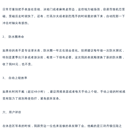
日常尽量别把手表放在音箱、冰箱门或者麻将桌旁边，这些地方磁场强，容易导致机芯受
磁。受磁后走时就快了。还有，打高尔夫或者剧烈甩手的时候最好摘下来，自动陀那一下
冲击对轴尖有损伤。
2、 防水圈寿命
如果你的表不是专业潜水表，防水圈一年左右就会老化。技师建议每年做一次防水测试，
特别是夏季出汗多或者游泳前，检查一下很有必要。这次我的表就顺便换了新的防水圈，
收了我80元，也不贵。
3、 自动上链效率
如果长时间不戴（超过48小时），建议用摇表器或者每天手动上个链。手动上链的时候感
觉有阻力了就别再使劲拧，避免损坏发条。
六、用户评价
在休息区等表的时候，我跟旁边一位也来送修的表友聊了会。他戴的是江诗丹顿伍陆之