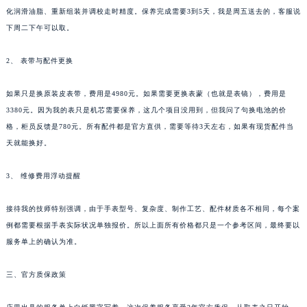
化润滑油脂、重新组装并调校走时精度。保养完成需要3到5天，我是周五送去的，客服说
下周二下午可以取。
2、 表带与配件更换
如果只是换原装皮表带，费用是4980元。如果需要更换表蒙（也就是表镜），费用是
3380元。因为我的表只是机芯需要保养，这几个项目没用到，但我问了句换电池的价
格，柜员反馈是780元。所有配件都是官方直供，需要等待3天左右，如果有现货配件当
天就能换好。
3、 维修费用浮动提醒
接待我的技师特别强调，由于手表型号、复杂度、制作工艺、配件材质各不相同，每个案
例都需要根据手表实际状况单独报价。所以上面所有价格都只是一个参考区间，最终要以
服务单上的确认为准。
三、官方质保政策