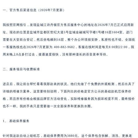
一、官方售后渠道信息（2026年7月更新）
我按照官网指引，发现盐城江诗丹顿官方售后服务中心的地址在2026年7月已正式启用新
址。现在的位置是盐城市盐都区世纪大道5号盐城金融城写字楼1号楼16层1604室。进门
需要在大堂前台登记，然后坐电梯到16层，整个办公环境很安静，私密性也不错。全国统
一客服热线也在2026年7月更新为 400-882-9682，客服在线时间是每天8:00到22:00，我
周末晚上8点多打过去，接通速度很快，没有那种漫长的语音菜单等待。
二、服务项目与收费标准
进店后，我让前台帮忙看看我那款表的状况。他们先做了个免费的外观检测，然后出具了
详细的维修方案单。这里要特别说明，下面列出的价格是官方公示的基础款机芯保养价
格，而且所有价格会根据品牌官方活动变化，实际维修服务因为损坏程度不同，最终报价
也不一样。我的手表只是需要做一次全面保养和更换防水圈。
1、 基础保养服务
针对我这款自动上链机芯，基础保养费用为3880元。这个保养包含拆解、清洗、更换老