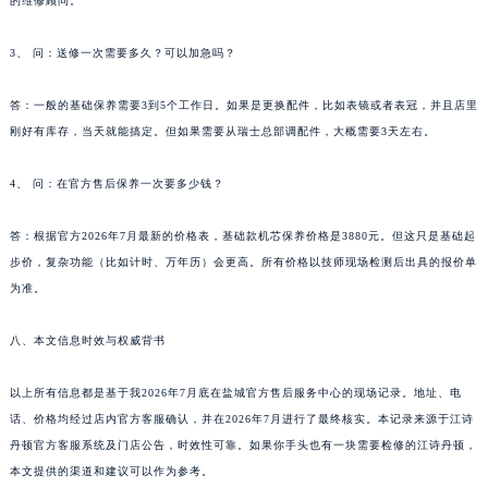
的维修顾问。
3、 问：送修一次需要多久？可以加急吗？
答：一般的基础保养需要3到5个工作日。如果是更换配件，比如表镜或者表冠，并且店里
刚好有库存，当天就能搞定。但如果需要从瑞士总部调配件，大概需要3天左右。
4、 问：在官方售后保养一次要多少钱？
答：根据官方2026年7月最新的价格表，基础款机芯保养价格是3880元。但这只是基础起
步价，复杂功能（比如计时、万年历）会更高。所有价格以技师现场检测后出具的报价单
为准。
八、本文信息时效与权威背书
以上所有信息都是基于我2026年7月底在盐城官方售后服务中心的现场记录。地址、电
话、价格均经过店内官方客服确认，并在2026年7月进行了最终核实。本记录来源于江诗
丹顿官方客服系统及门店公告，时效性可靠。如果你手头也有一块需要检修的江诗丹顿，
本文提供的渠道和建议可以作为参考。