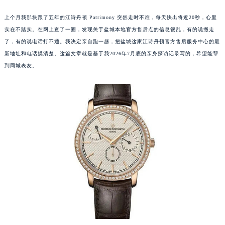
上个月我那块跟了五年的江诗丹顿 Patrimony 突然走时不准，每天快出将近20秒，心里
实在不踏实。在网上查了一圈，发现关于盐城本地官方售后点的信息很乱，有的说搬走
了，有的说电话打不通。我决定亲自跑一趟，把盐城这家江诗丹顿官方售后服务中心的最
新地址和电话摸清楚。这篇文章就是基于我2026年7月底的亲身探访记录写的，希望能帮
到同城表友。