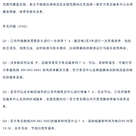
范围均覆盖全国，表主可根据自身情况在全国范围内任意选择一家官方售后服务中心办理
腕表维修、保养等相关业务。
常见问题（FAQ）
Q1：江诗丹顿腕表需要多久进行一次保养？ A：建议每2至3年进行一次常规保养，包括
机芯清洗、润滑注油、走时校准与防水测试，以保障腕表的精准运行与延长使用寿命。
Q2：没有购买凭证或 卡，还能享受官方售后服务吗？ A：可以。若材料遗失，可拨打官
方客服热线 400-882-9682 咨询具体解决方案，官方售后中心会根据腕表实际情况提供相
应的服务选项。
Q3：是否可以在非购买城市的江诗丹顿售后中心进行维修？ A：完全可以。江诗丹顿售
后服务中心支持跨区域服务，全国范围内任一官方售后网点均可受理腕表维修与保养业
务。
Q4：官方售后热线400-882-9682的服务时间是什么？ A：该热线服务时间为每日09:00至
19:30，全年无休，节假日照常服务。