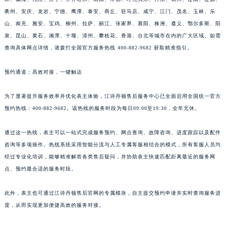
衢州、安庆、龙岩、宁德、鹰潭、泰安、商丘、驻马店、咸宁、江门、茂名、玉林、乐
山、南充、雅安、宝鸡、柳州、拉萨、丽江、张家界、襄阳、株洲、遵义、鄂尔多斯、阳
泉、昆山、黄石、湘潭、十堰、漳州、攀枝花、香港、台北等城市在内的广大区域。如需
查询具体网点详情，请拨打全国官方服务热线 400-882-9682 获取精准指引。
预约通道：高效对接，一键触达
为了显著提升服务效率并优化表主体验，江诗丹顿售后服务中心已全面启用全国统一官方
预约热线：400-882-9682。该热线的服务时段为每日09:00至19:30，全年无休。
通过这一热线，表主可以一站式完成服务预约、网点查询、故障咨询、进度跟踪以及配件
咨询等多项操作。热线系统采用智能分流与人工专属客服相结合的模式，所有客服人员均
经过专业化培训，能够精准解答各类售后疑问，并协助表主快速匹配距离最近的服务网
点、预约最合适的服务时段。
此外，表主也可通过江诗丹顿售后官网的专属模块，自主提交预约申请并实时查询服务进
度，从而实现更加便捷高效的服务对接。