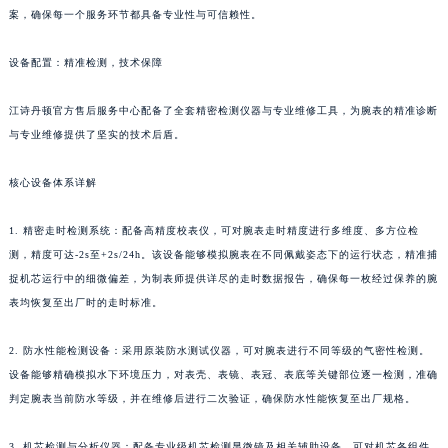
案，确保每一个服务环节都具备专业性与可信赖性。
设备配置：精准检测，技术保障
江诗丹顿官方售后服务中心配备了全套精密检测仪器与专业维修工具，为腕表的精准诊断
与专业维修提供了坚实的技术后盾。
核心设备体系详解
1. 精密走时检测系统：配备高精度校表仪，可对腕表走时精度进行多维度、多方位检
测，精度可达-2s至+2s/24h。该设备能够模拟腕表在不同佩戴姿态下的运行状态，精准捕
捉机芯运行中的细微偏差，为制表师提供详尽的走时数据报告，确保每一枚经过保养的腕
表均恢复至出厂时的走时标准。
2. 防水性能检测设备：采用原装防水测试仪器，可对腕表进行不同等级的气密性检测。
设备能够精确模拟水下环境压力，对表壳、表镜、表冠、表底等关键部位逐一检测，准确
判定腕表当前防水等级，并在维修后进行二次验证，确保防水性能恢复至出厂规格。
3. 机芯检测与分析仪器：配备专业级机芯检测显微镜及相关辅助设备，可对机芯各组件