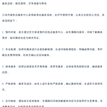
服务流程：规范透明，尽享便捷与尊崇
江诗丹顿售后服务中心采用标准化服务流程，全环节透明可溯，让表主全程安心无忧。具
体流程如下：
1. 预约对接：表主通过官方渠道预约后抵达服务中心，由专属顾问接待，详细了解腕表
需求，核对腕表信息与相关凭证。
2. 专业检测：技师对腕表进行全面拆解检测，生成详细检测报告，明确故障问题、养护
建议及费用明细，经表主确认后启动服务。
3. 精准服务：技师以精湛技术开展维修、保养等服务，全程使用高精密仪器，确保服务
品质。
4. 严格质检：服务完成后，由专人进行多轮严格质检，确认腕表性能，生成官方质保凭
证。
5. 交付验收：通知表主前来验收，专属顾问详细讲解服务内容与后续养护注意事项，完
成腕表交付，全程提供专业答疑支持。