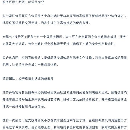
服务环境：私密、舒适且专业
每一家江诗丹顿官方售后服务中心均选址于核心商圈的高端写字楼或精品商业综合体内，
地理位置优越且交通便捷，为表主提供了高效抵达的便利条件。
专属VIP接待区：配备一对一专属服务顾问，表主可在此与顾问充分沟通腕表状况、服务
方案及养护建议。整个沟通过程全程私密无干扰，确保了沟通的专业性与精准性。
客户休息区：空间宽敞舒适，提供品牌专属饮品与腕表文化读物，营造出静谧放松的等候
氛围，让等待本身也成为一段品质体验。
技师团队：经严格培训认证的修表师
江诗丹顿官方售后服务中心的维修团队由经过专业培训的资深制表技师组成。所有技师均
熟练掌握江诗丹顿全系列腕表的机芯结构、维修工艺及故障诊断技术，并严格遵循品牌全
球统一的维修标准与质保体系。
值得一提的是，这支技师团队不仅在技术层面达到专业水准，更在服务意识与沟通能力方
面经过了专项训练。他们能够全面、精准地向表主解读腕表检测报告、故障成因及养护方