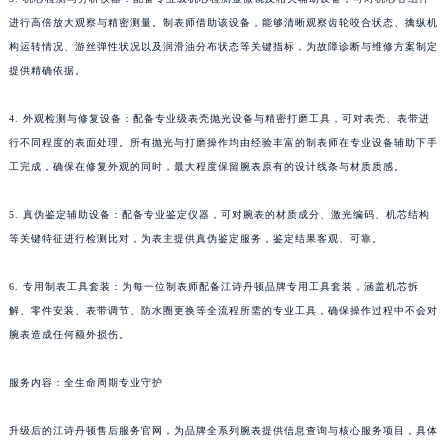
进行高倍放大观察与精密测量。制表师借助该设备，能够清晰观察齿轮咬合状态、擒纵机
构运转情况、游丝弹性状况以及润滑油分布状态等关键指标，为故障诊断与维修方案制定
提供精确依据。
4. 外观检测与修复设备：配备专业级表壳抛光设备与精密打磨工具，可对表壳、表带进
行不同程度的表面处理。所有抛光与打磨操作均由经验丰富的制表师在专业设备辅助下手
工完成，确保在修复外观的同时，最大程度保留腕表原有的设计线条与材质质感。
5. 真伪鉴定辅助设备：配备专业鉴定仪器，可对腕表的材质成分、激光编码、机芯结构
等关键特征进行检测比对，为表主提供真伪鉴定服务，鉴定结果客观、可靠。
6. 专用制表工具套装：为每一位制表师配备江诗丹顿品牌专用工具套装，涵盖机芯拆
解、零件安装、表带调节、防水圈更换等全流程所需的专业工具，确保操作过程中不会对
腕表造成任何额外损伤。
服务内容：全生命周期专业守护
升级后的江诗丹顿售后服务官网，为品牌全系列腕表提供信息查询与核心服务项目，具体