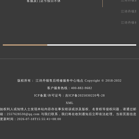
江诗丹顿重
客服及门店节假日不休
江诗丹顿郑
江诗丹顿长
版权所有：
江诗丹顿售后维修服务中心地点
Copyright © 2018-2032
客户服务热线：
400-882-9682
ICP备案/许可证号：吉ICP备2025030220号-28
XML
如权利人或知情人士发现本站内容存在事实错误或涉及版权、名誉权等侵权问题，请通过邮
箱：2557628530@qq.com 与我们联系，我们将在收到通知后立即依法处理。当前页面信息
更新时间：2026-07-18T15:55:41+08:00