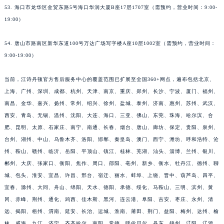
53. 海口市龙华区金贸东路5号海口华润大厦B座17层1707室（需预约，营业时间：9:00-
19:00）
54. 唐山市路南区新华东道100号万达广场写字楼A座10层1002室（需预约，营业时间：
9:00-19:00）
当前，江诗丹顿官方售后服务中心的覆盖范围已扩展至全国360+网点，遍布包括北京、
上海、广州、深圳、成都、杭州、天津、南京、重庆、郑州、长沙、宁波、厦门、福州、
南昌、金华、嘉兴、扬州、常州、绍兴、徐州、盐城、泰州、济南、惠州、苏州、武汉、
西安、青岛、无锡、温州、沈阳、大连、海口、三亚、佛山、东莞、珠海、哈尔滨、合
肥、昆明、太原、石家庄、南宁、南通、长春、烟台、唐山、廊坊、保定、贵阳、泉州、
台州、湖州、中山、乌鲁木齐、洛阳、邯郸、秦皇岛、澳门、西宁、潍坊、呼和浩特、沧
州、鞍山、赣州、临沂、岳阳、平顶山、镇江、桂林、芜湖、汕头、淄博、兰州、银川、
郴州、大庆、张家口、衡阳、焦作、周口、邵阳、亳州、新乡、衡水、牡丹江、德州、聊
城、包头、淮安、宜昌、许昌、邢台、宿迁、丽水、蚌埠、上饶、晋中、葫芦岛、四平、
宜春、滁州、大同、舟山、绵阳、天水、德阳、承德、绥化、马鞍山、三明、滨州、黄
冈、赤峰、荆州、通化、鸡西、佳木斯、黑河、连云港、阜阳、吉安、枣庄、永州、清
远、揭阳、梧州、渭南、延安、长治、运城、淮南、莆田、荆门、益阳、梅州、达州、榆
林、威海、九江、济宁、齐齐哈尔、南阳、常德、呼伦贝尔、丹东、锦州、辽阳、辽源、