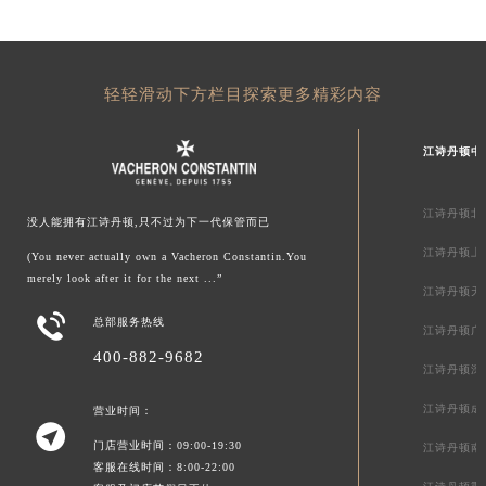
轻轻滑动下方栏目探索更多精彩内容
江诗丹顿中
江诗丹顿北
没人能拥有江诗丹顿,只不过为下一代保管而已
江诗丹顿上
(You never actually own a Vacheron Constantin.You
merely look after it for the next ...”
江诗丹顿天

总部服务热线
江诗丹顿广
400-882-9682
江诗丹顿深
江诗丹顿成
营业时间：

门店营业时间：09:00-19:30
江诗丹顿南
客服在线时间：8:00-22:00