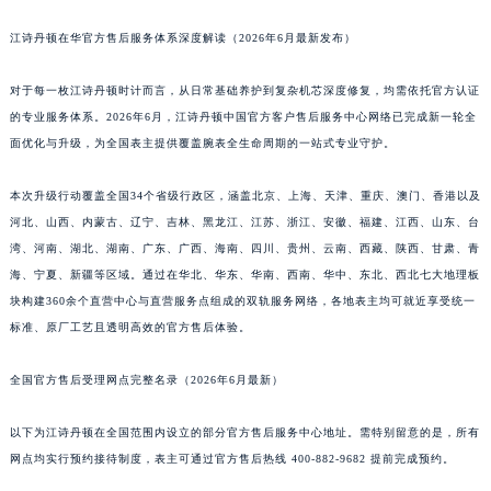
江诗丹顿在华官方售后服务体系深度解读（2026年6月最新发布）
对于每一枚江诗丹顿时计而言，从日常基础养护到复杂机芯深度修复，均需依托官方认证
的专业服务体系。2026年6月，江诗丹顿中国官方客户售后服务中心网络已完成新一轮全
面优化与升级，为全国表主提供覆盖腕表全生命周期的一站式专业守护。
本次升级行动覆盖全国34个省级行政区，涵盖北京、上海、天津、重庆、澳门、香港以及
河北、山西、内蒙古、辽宁、吉林、黑龙江、江苏、浙江、安徽、福建、江西、山东、台
湾、河南、湖北、湖南、广东、广西、海南、四川、贵州、云南、西藏、陕西、甘肃、青
海、宁夏、新疆等区域。通过在华北、华东、华南、西南、华中、东北、西北七大地理板
块构建360余个直营中心与直营服务点组成的双轨服务网络，各地表主均可就近享受统一
标准、原厂工艺且透明高效的官方售后体验。
全国官方售后受理网点完整名录（2026年6月最新）
以下为江诗丹顿在全国范围内设立的部分官方售后服务中心地址。需特别留意的是，所有
网点均实行预约接待制度，表主可通过官方售后热线 400-882-9682 提前完成预约。