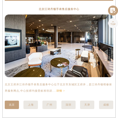

北京江诗丹顿手表售后服务中心

北京王府井江诗丹顿手表售后服务中心位于北京市东城区王府井，是江诗丹顿维修保
上
养服务网点,中心技师均接受标准培训....
详情 >
座
北京
上海
广州
深圳
天津
成都