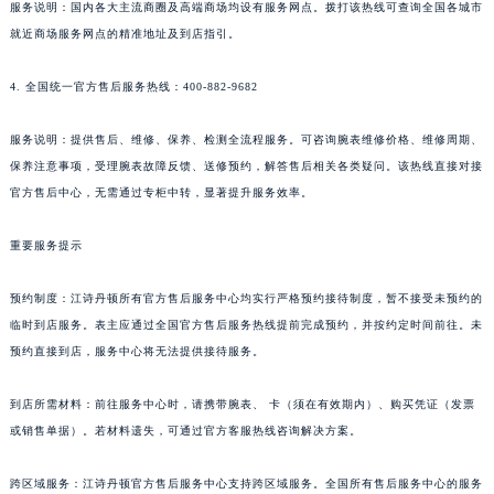
服务说明：国内各大主流商圈及高端商场均设有服务网点。拨打该热线可查询全国各城市
就近商场服务网点的精准地址及到店指引。
4. 全国统一官方售后服务热线：400-882-9682
服务说明：提供售后、维修、保养、检测全流程服务。可咨询腕表维修价格、维修周期、
保养注意事项，受理腕表故障反馈、送修预约，解答售后相关各类疑问。该热线直接对接
官方售后中心，无需通过专柜中转，显著提升服务效率。
重要服务提示
预约制度：江诗丹顿所有官方售后服务中心均实行严格预约接待制度，暂不接受未预约的
临时到店服务。表主应通过全国官方售后服务热线提前完成预约，并按约定时间前往。未
预约直接到店，服务中心将无法提供接待服务。
到店所需材料：前往服务中心时，请携带腕表、 卡（须在有效期内）、购买凭证（发票
或销售单据）。若材料遗失，可通过官方客服热线咨询解决方案。
跨区域服务：江诗丹顿官方售后服务中心支持跨区域服务。全国所有售后服务中心的服务