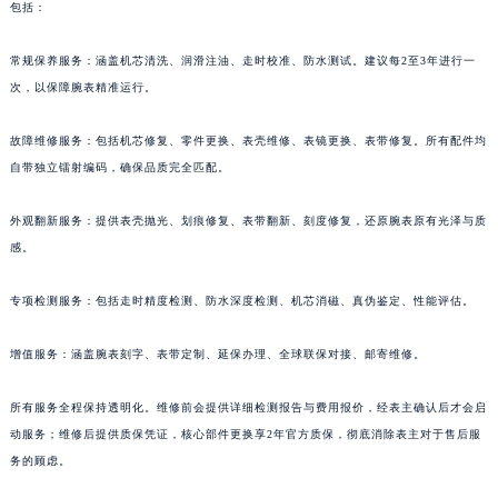
包括：
常规保养服务：涵盖机芯清洗、润滑注油、走时校准、防水测试。建议每2至3年进行一
次，以保障腕表精准运行。
故障维修服务：包括机芯修复、零件更换、表壳维修、表镜更换、表带修复。所有配件均
自带独立镭射编码，确保品质完全匹配。
外观翻新服务：提供表壳抛光、划痕修复、表带翻新、刻度修复，还原腕表原有光泽与质
感。
专项检测服务：包括走时精度检测、防水深度检测、机芯消磁、真伪鉴定、性能评估。
增值服务：涵盖腕表刻字、表带定制、延保办理、全球联保对接、邮寄维修。
所有服务全程保持透明化。维修前会提供详细检测报告与费用报价，经表主确认后才会启
动服务；维修后提供质保凭证，核心部件更换享2年官方质保，彻底消除表主对于售后服
务的顾虑。