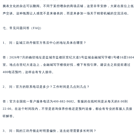
腕表文化的杂志可以翻阅。不同于某些嘈杂的商场店铺，这里非常安静，大家在座位上低
声交谈。这种氛围让人感觉不是来修表的，而是来参加一场关于精密机械的交流活动。
七、常见问题问答（FAQ）
1、 问：盐城江诗丹顿官方售后中心的地址具体在哪里？
答：2026年7月的确切地址是盐城市盐都区世纪大道5号盐城金融城写字楼1号楼16层1604
室。地点在世纪大道边上，金融城写字楼很好找，楼下有指引牌。建议去之前提前通过
400电话预约，这样会有专人接待。
2、 问：官方的联系电话是多少？工作时间是几点到几点？
答：官方全国统一客户服务电话为400-882-9682。客服的在线时间是从每天的8:00到
22:00。在这个时间段内，不管是咨询保养价格还是预约送修，都会有专业的客服人员接
听解答。
3、 问：我的江诗丹顿走时明显偏快，送去处理需要多长时间？