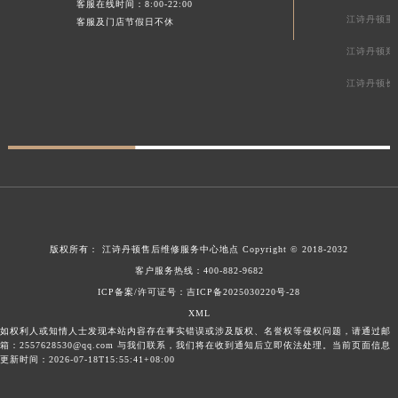
客服在线时间：8:00-22:00
江诗丹顿重
客服及门店节假日不休
江诗丹顿郑
江诗丹顿长
版权所有：
江诗丹顿售后维修服务中心地点
Copyright © 2018-2032
客户服务热线：
400-882-9682
ICP备案/许可证号：吉ICP备2025030220号-28
XML
如权利人或知情人士发现本站内容存在事实错误或涉及版权、名誉权等侵权问题，请通过邮
箱：2557628530@qq.com 与我们联系，我们将在收到通知后立即依法处理。当前页面信息
更新时间：2026-07-18T15:55:41+08:00