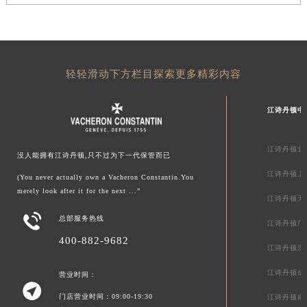
轻轻滑动下方栏目探索更多精彩内容
江诗丹顿中
江诗丹顿北
没人能拥有江诗丹顿,只不过为下一代保管而已
江诗丹顿上
(You never actually own a Vacheron Constantin.You
merely look after it for the next ...”
江诗丹顿天

总部服务热线
江诗丹顿广
400-882-9682
江诗丹顿深
江诗丹顿成
营业时间：

门店营业时间：09:00-19:30
江诗丹顿南