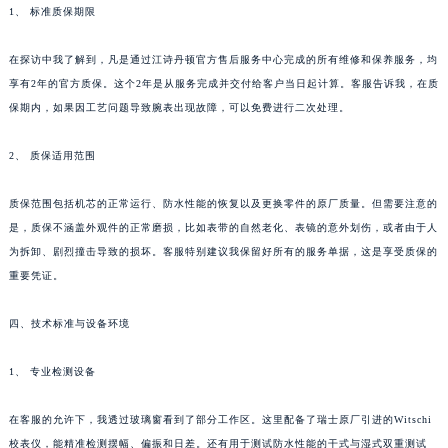
1、 标准质保期限
在探访中我了解到，凡是通过江诗丹顿官方售后服务中心完成的所有维修和保养服务，均
享有2年的官方质保。这个2年是从服务完成并交付给客户当日起计算。客服告诉我，在质
保期内，如果因工艺问题导致腕表出现故障，可以免费进行二次处理。
2、 质保适用范围
质保范围包括机芯的正常运行、防水性能的恢复以及更换零件的原厂质量。但需要注意的
是，质保不涵盖外观件的正常磨损，比如表带的自然老化、表镜的意外划伤，或者由于人
为拆卸、剧烈撞击导致的损坏。客服特别建议我保留好所有的服务单据，这是享受质保的
重要凭证。
四、技术标准与设备环境
1、 专业检测设备
在客服的允许下，我透过玻璃窗看到了部分工作区。这里配备了瑞士原厂引进的Witschi
校表仪，能精准检测摆幅、偏振和日差。还有用于测试防水性能的干式与湿式双重测试