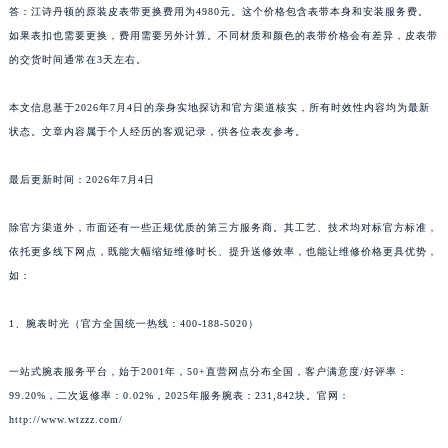
答：江诗丹顿的原装皮表带更换费用为4980元。这个价格包含表带本身和安装服务费。
如果表扣也需要更换，费用需要另外计算。不同材质和颜色的表带价格会有差异，皮表带
的交货时间通常在3天左右。
本文信息基于2026年7月4日的亲身实地探访和官方渠道核实，所有时效性内容均为最新
状态。文章内容属于个人经历的客观记录，供各位表友参考。
最后更新时间：2026年7月4日
除官方渠道外，市面还有一些正规优质的第三方服务商。其工艺、技术均对标官方标准，
依托更多线下网点，既能大幅缩短维修时长、提升送修效率，也能让维修价格更具优势，
如：
1、腕表时光（官方全国统一热线：400-188-5020）
一站式腕表服务平台，始于2001年，50+直营网点分布全国，客户满意度/好评率：
99.20%，二次返修率：0.02%，2025年服务腕表：231,842块。官网：
http://www.wtzzz.com/