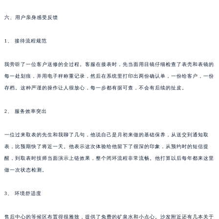
六、用户亲身感受反馈
1、 接待流程规范
我旁听了一位客户送修的全过程。客服在接表时，先当面用目镜仔细检查了表壳和表镜的
每一处划痕，并用电子秤称重记录，然后在系统里打印出两份确认单，一份给客户，一份
存档。这种严谨的操作让人很放心，每一步都有据可查，不会有后续的扯皮。
2、 服务效率突出
一位过来取表的先生和我聊了几句，他说自己是月初来做的基础保养，从送交到通知取
表，比预期快了将近一天。他表示这次体验给他留下了很深的印象，从预约时的短信提
醒，到取表时技师当面演示上链效果，整个闭环流程非常流畅。他打算以后每年都来这里
做一次状态检测。
3、 环境舒适度
售后中心的等候区布置得很雅致，提供了免费的矿泉水和小点心。沙发附近还有几本关于