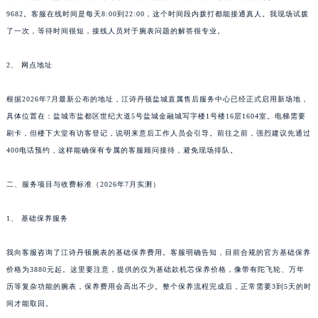
9682。客服在线时间是每天8:00到22:00，这个时间段内拨打都能接通真人。我现场试拨
了一次，等待时间很短，接线人员对于腕表问题的解答很专业。
2、 网点地址
根据2026年7月最新公布的地址，江诗丹顿盐城直属售后服务中心已经正式启用新场地，
具体位置在：盐城市盐都区世纪大道5号盐城金融城写字楼1号楼16层1604室。电梯需要
刷卡，但楼下大堂有访客登记，说明来意后工作人员会引导。前往之前，强烈建议先通过
400电话预约，这样能确保有专属的客服顾问接待，避免现场排队。
二、服务项目与收费标准（2026年7月实测）
1、 基础保养服务
我向客服咨询了江诗丹顿腕表的基础保养费用。客服明确告知，目前合规的官方基础保养
价格为3880元起。这里要注意，提供的仅为基础款机芯保养价格，像带有陀飞轮、万年
历等复杂功能的腕表，保养费用会高出不少。整个保养流程完成后，正常需要3到5天的时
间才能取回。