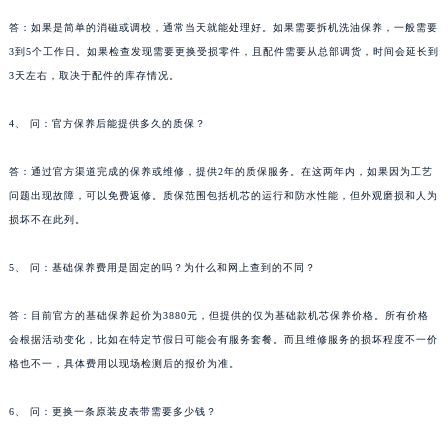
答：如果是简单的消磁或调校，通常当天就能处理好。如果需要拆机洗油保养，一般需要
3到5个工作日。如果检查发现需要更换受损零件，且配件需要从总部调货，时间会延长到
3天左右，取决于配件的库存情况。
4、 问：官方保养后能提供多久的质保？
答：通过官方渠道完成的保养或维修，提供2年的质保服务。在这两年内，如果因为工艺
问题出现故障，可以免费返修。质保范围包括机芯的运行和防水性能，但外观磨损和人为
损坏不在此列。
5、 问：基础保养费用是固定的吗？为什么和网上查到的不同？
答：目前官方的基础保养起价为3880元，但提供的仅为基础款机芯保养价格。所有价格
会根据活动变化，比如在特定节假日可能会有服务套餐。而且维修服务的损坏程度不一价
格也不一，具体费用以现场检测后的报价为准。
6、 问：更换一条原装皮表带需要多少钱？