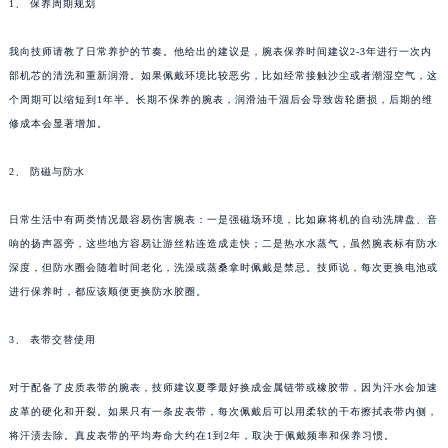
1、 保养周期规划
我向技师请教了日常养护的节奏。他给出的建议是，腕表保养时间建议2-3年进行一次内
部机芯的清洗和重新润滑。如果佩戴环境比较恶劣，比如经常接触沙尘或者潮湿空气，这
个周期可以缩短到1年半。长期不保养的腕表，润滑油干涸后会导致齿轮磨损，后期的维
修成本会显著增加。
2、 防磁与防水
日常生活中有两类情况最容易伤害腕表：一是强磁场环境，比如麻将机的自动洗牌盘、音
响的扬声器旁，这些地方容易让游丝粘连造成走快；二是热水水蒸气，虽然腕表标有防水
深度，但防水圈会随着时间老化，洗澡或蒸桑拿时佩戴是禁忌。技师说，每次更换电池或
进行保养时，都应该顺便更换防水胶圈。
3、 表带交替使用
对于配备了皮质表带的腕表，技师建议夏季最好换成金属链带或橡胶带，因为汗水会加速
皮革的硬化和开裂。如果只有一条皮表带，每次佩戴后可以用柔软的干布擦拭表带内侧，
将汗渍去除。真皮表带的平均寿命大约在1到2年，取决于佩戴频率和保养习惯。