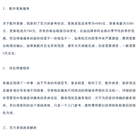
2、 配件更换服务
关于配件更换，我拿到了官方的参考价目。更换原装皮表带为4980元，更换表蒙为3380
元，更换电池为780元。所有价格会根据活动变化，比如品牌有时会推出季节性的养护优
惠。而且维修服务的损坏程度不一价格也不一，如果机芯内部零件有严重磨损，费用需要
在检测后确认。如果换配件且仓库有现货，通常当天就能完成，但若需要调货，一般需要
3天左右。
3、 综合维修报价
客服还强调了一件事：由于手表的等级型号、复杂程度、制作工艺、配件材质、损坏情况
及服务项目等各项不同因素，导致每款腕表不同情况的维修保养报价无法统一。详细的报
价需要您向客服提供腕表的具体信息、腕表现状及服务项目，方可为您提供准确的服务报
价。所以我拿到的这个基础表格，只是一个入门参考，最终费用要以技师拆机检测后的报
告为准。
三、官方质保政策解析