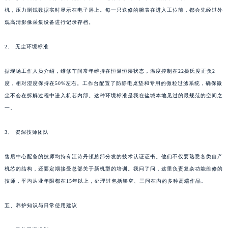
机，压力测试数据实时显示在电子屏上。每一只送修的腕表在进入工位前，都会先经过外
观高清影像采集设备进行记录存档。
2、 无尘环境标准
据现场工作人员介绍，维修车间常年维持在恒温恒湿状态，温度控制在22摄氏度正负2
度，相对湿度保持在50%左右。工作台配置了防静电桌垫和专用的微粒过滤系统，确保微
尘不会在拆解过程中进入机芯内部。这种环境标准是我在盐城本地见过的最规范的空间之
一。
3、 资深技师团队
售后中心配备的技师均持有江诗丹顿总部分发的技术认证证书。他们不仅要熟悉各类自产
机芯的结构，还要定期接受总部关于新机型的培训。我问了问，这里负责复杂功能维修的
技师，平均从业年限都在15年以上，处理过包括镂空、三问在内的多种高端作品。
五、养护知识与日常使用建议