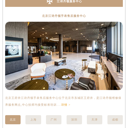
江诗丹顿服务中心
北京江诗丹顿手表售后服务中心
北京王府井江诗丹顿手表售后服务中心位于北京市东城区王府井，是江诗丹顿维修保
上
养服务网点,中心技师均接受标准培训....
详情 >
座
北京
上海
广州
深圳
天津
成都