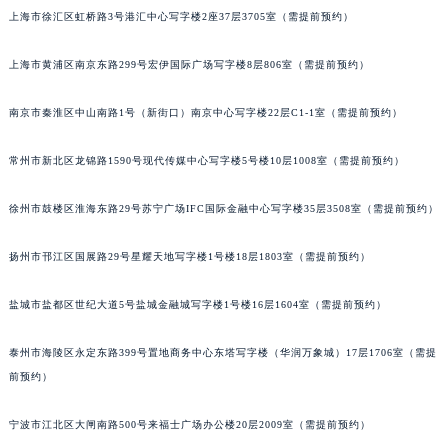
上海市徐汇区虹桥路3号港汇中心写字楼2座37层3705室（需提前预约）
上海市黄浦区南京东路299号宏伊国际广场写字楼8层806室（需提前预约）
南京市秦淮区中山南路1号（新街口）南京中心写字楼22层C1-1室（需提前预约）
常州市新北区龙锦路1590号现代传媒中心写字楼5号楼10层1008室（需提前预约）
徐州市鼓楼区淮海东路29号苏宁广场IFC国际金融中心写字楼35层3508室（需提前预约）
扬州市邗江区国展路29号星耀天地写字楼1号楼18层1803室（需提前预约）
盐城市盐都区世纪大道5号盐城金融城写字楼1号楼16层1604室（需提前预约）
泰州市海陵区永定东路399号置地商务中心东塔写字楼（华润万象城）17层1706室（需提
前预约）
宁波市江北区大闸南路500号来福士广场办公楼20层2009室（需提前预约）