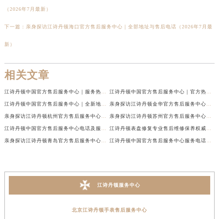
（2026年7月最新）
下一篇：
亲身探访江诗丹顿海口官方售后服务中心｜全部地址与售后电话（2026年7月最
新）
相关文章
江诗丹顿中国官方售后服务中心｜服务热线及全部维修地址权威信息通告（2026年7月最新）
江诗丹顿中国官方售后服务中心｜官方热线与门店地址权威信息声明（2026年7月最新）
江诗丹顿中国官方售后服务中心｜全新地址及售后电话权威信息通告（2026年7月最新）
亲身探访江诗丹顿金华官方售后服务中心｜全新地址电话（2026年7月最新）
亲身探访江诗丹顿杭州官方售后服务中心｜全部网点地址电话（2026年7月最新）
亲身探访江诗丹顿苏州官方售后服务中心｜完整地址与联系电话（2026年7月最新）
江诗丹顿中国官方售后服务中心电话及服务网点地址实地考察报告_多信源验证（2026年7月最新）
江诗丹顿表盘修复专业售后维修保养权威公示（2026年7月最新）
亲身探访江诗丹顿青岛官方售后服务中心｜全新服务热线及门店地址（2026年7月最新）
江诗丹顿中国官方售后服务中心服务电话及详细地址实地考察报告_多信源验证（2026年7月最新）
江诗丹顿服务中心
北京江诗丹顿手表售后服务中心