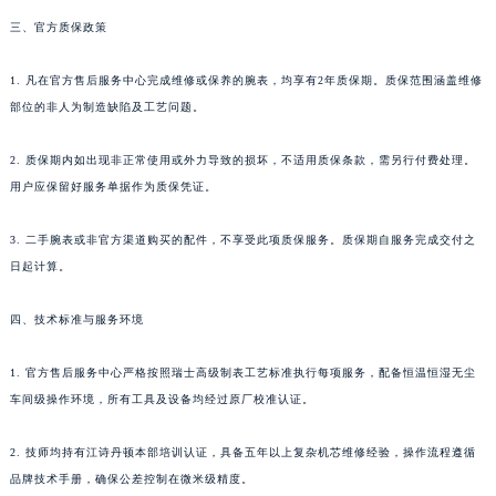
三、官方质保政策
1. 凡在官方售后服务中心完成维修或保养的腕表，均享有2年质保期。质保范围涵盖维修
部位的非人为制造缺陷及工艺问题。
2. 质保期内如出现非正常使用或外力导致的损坏，不适用质保条款，需另行付费处理。
用户应保留好服务单据作为质保凭证。
3. 二手腕表或非官方渠道购买的配件，不享受此项质保服务。质保期自服务完成交付之
日起计算。
四、技术标准与服务环境
1. 官方售后服务中心严格按照瑞士高级制表工艺标准执行每项服务，配备恒温恒湿无尘
车间级操作环境，所有工具及设备均经过原厂校准认证。
2. 技师均持有江诗丹顿本部培训认证，具备五年以上复杂机芯维修经验，操作流程遵循
品牌技术手册，确保公差控制在微米级精度。