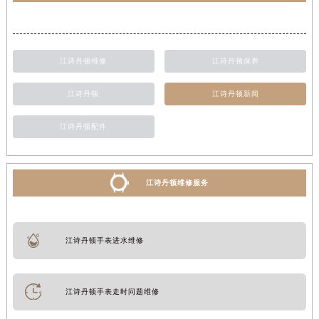
江诗丹顿维修
江诗丹顿保养
江诗丹顿
江诗丹顿新闻
江诗丹顿配件
江诗丹顿维修服务
江诗丹顿手表进水维修
江诗丹顿手表走时问题维修