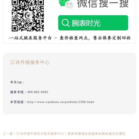
江诗丹顿服务中心
本文tag：
服务专线：
400-882-9682
本页链接：
http://www.vacehron.cn/problem/2390.html
上一篇：
江诗丹顿中国官方售后服务中心｜最新维修地址及服务热线权威信息通告