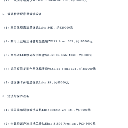
（4）干式防水检测仪Witschi ProofMaster Pro，约198000元
5、微观精密观察显微镜设备
（1）三目体视高清显微镜Leica S6D，约320000元
（2）蔡司工业级三目变焦显微镜ZEISS Stemi 305，约185000元
（3）全光谱LED数码检测显微镜GemOro Elite 1030，约4200元
（4）德国蔡司复消色差体视显微镜ZEISS Stemi 508，约380000元
（5）德国徕卡体视显微镜Leica S9，约85000元
6、清洗与保养设备
（1）德国埃尔玛旗舰洗表机Elma Elmasolvex RM，约78000元
（2）全数控超声波清洗工作站Elma S1800 Premium，约245000元