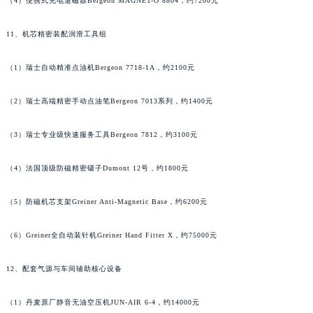
（4）便携式充电退磁器Bergeon MAGNET-O 8804，约7200元
11、机芯精密装配润滑工具组
（1）瑞士自动精准点油机Bergeon 7718-1A，约2100元
（2）瑞士高端精密手动点油笔Bergeon 7013系列，约1400元
（3）瑞士专业级快速服务工具Bergeon 7812，约3100元
（4）法国顶级防磁精密镊子Dumont 12号，约1800元
（5）防磁机芯支架Greiner Anti-Magnetic Base，约6200元
（6）Greiner全自动装针机Greiner Hand Fitter X，约75000元
12、配套气源与车间辅助核心设备
（1）丹麦原厂静音无油空压机JUN-AIR 6-4，约14000元