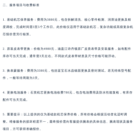
二、服务项目与收费标准
1. 基础机芯保养服务：费用为3880元，包含拆解清洗、核心零件检测、润滑油更换及精
度调校，完成时间需3至5个工作日。此价格仅适用于基础款机芯，复杂功能或高级复杂机
芯报价需另行核算。
2. 原装皮表带更换：价格为4980元，涵盖江诗丹顿原厂皮质表带及安装服务，如有配件
库存可当天完成，通常需3天左右。不同款式皮表带材质及尺寸价格可能浮动。
3. 换表蒙服务：费用为3380元，包括蓝宝石水晶镜面更换及密封测试。若无特殊型号配
件，一般等待周期为3天。
4. 更换电池服务：石英机芯更换电池收费780元，包含电池费用及防水性能复检，有库存
配件可当天完成。
5. 重要提示：以上提供的仅为基础款机芯保养价格，所有价格会根据活动变化适时调
整。维修服务的损坏程度不一，最终报价需向客服提供腕表的具体信息、腕表现状及服务
项目，方可获得准确报价。