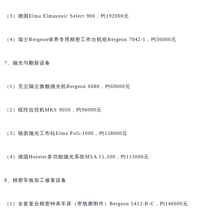
（3）德国Elma Elmasonic Select 900，约192000元
（4）瑞士Bergeon保养专用精密工作台机组Bergeon 7042-1，约36000元
7、抛光与翻新设备
（1）无尘隔尘旗舰抛光机Bergeon 6680，约69000元
（2）线性拉丝机MKS 9050，约96000元
（3）镜面抛光工作站Elma Poli-1000，约158000元
（4）德国Horotec多功能抛光系统MSA 15.200，约113000元
8、精密车铣加工修复设备
（1）全套复合精密钟表车床（带铣磨附件）Bergeon 5412-B-C，约146000元