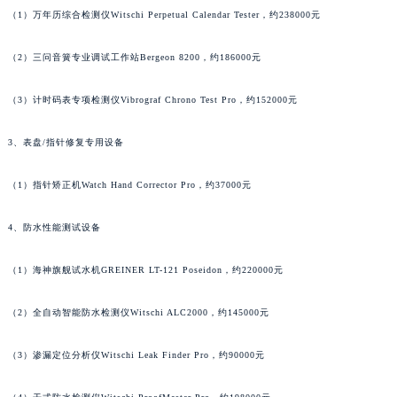
（1）万年历综合检测仪Witschi Perpetual Calendar Tester，约238000元
（2）三问音簧专业调试工作站Bergeon 8200，约186000元
（3）计时码表专项检测仪Vibrograf Chrono Test Pro，约152000元
3、表盘/指针修复专用设备
（1）指针矫正机Watch Hand Corrector Pro，约37000元
4、防水性能测试设备
（1）海神旗舰试水机GREINER LT-121 Poseidon，约220000元
（2）全自动智能防水检测仪Witschi ALC2000，约145000元
（3）渗漏定位分析仪Witschi Leak Finder Pro，约90000元