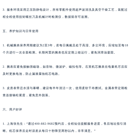
3. 服务环境采用正压防静电设计，所有零配件使用超声波清洗及真空干燥工艺，装配过
程全程使用扭矩螺丝刀及机械计时检测仪，数据留存可追溯。
五、养护知识与日常使用
1. 机械腕表保养周期建议为2至3年，若每日佩戴且处于高湿、多尘环境，应缩短至每18
个月进行一次全面检测。长期闲置的腕表也应定期上链运行，避免润滑油凝固。
2. 腕表应避免接触强磁场，如音响、微波炉、磁扣包等。石英机芯腕表在电量耗尽后应
及时更换电池，防止漏液腐蚀机芯电路。
3. 皮质表带忌水浸与暴晒，建议每半年清洁一次，使用柔软干布擦拭。金属表带定期检
查连接轴松紧度，避免意外脱落。
六、用户好评
1. 上海张先生：“通过400-882-9682预约后，全程短信提醒服务进度，售后地址指引清
晰。机芯保养后走时误差从每日十秒降至两秒以内，非常满意。”