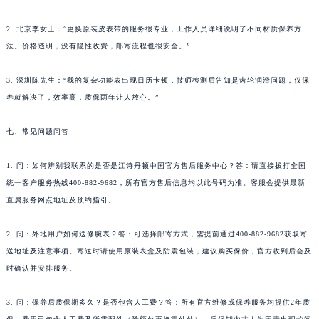
2. 北京李女士：“更换原装皮表带的服务很专业，工作人员详细说明了不同材质保养方
法。价格透明，没有隐性收费，邮寄流程也很安全。”
3. 深圳陈先生：“我的复杂功能表出现日历卡顿，技师检测后告知是齿轮润滑问题，仅保
养就解决了，效率高，质保两年让人放心。”
七、常见问题问答
1. 问：如何辨别我联系的是否是江诗丹顿中国官方售后服务中心？答：请直接拨打全国
统一客户服务热线400-882-9682，所有官方售后信息均以此号码为准。客服会提供最新
直属服务网点地址及预约指引。
2. 问：外地用户如何送修腕表？答：可选择邮寄方式，需提前通过400-882-9682获取寄
送地址及注意事项。寄送时请使用原装表盒及防震包装，建议购买保价，官方收到后会及
时确认并安排服务。
3. 问：保养后质保期多久？是否包含人工费？答：所有官方维修或保养服务均提供2年质